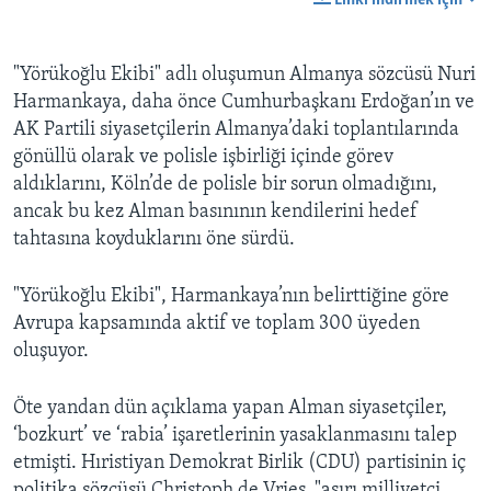
Linki indirmek için
"Yörükoğlu Ekibi" adlı oluşumun Almanya sözcüsü Nuri
Harmankaya, daha önce Cumhurbaşkanı Erdoğan’ın ve
AK Partili siyasetçilerin Almanya’daki toplantılarında
gönüllü olarak ve polisle işbirliği içinde görev
aldıklarını, Köln’de de polisle bir sorun olmadığını,
ancak bu kez Alman basınının kendilerini hedef
tahtasına koyduklarını öne sürdü.
"Yörükoğlu Ekibi", Harmankaya’nın belirttiğine göre
Avrupa kapsamında aktif ve toplam 300 üyeden
oluşuyor.
Öte yandan dün açıklama yapan Alman siyasetçiler,
‘bozkurt’ ve ‘rabia’ işaretlerinin yasaklanmasını talep
etmişti. Hıristiyan Demokrat Birlik (CDU) partisinin iç
politika sözcüsü Christoph de Vries, "aşırı milliyetçi