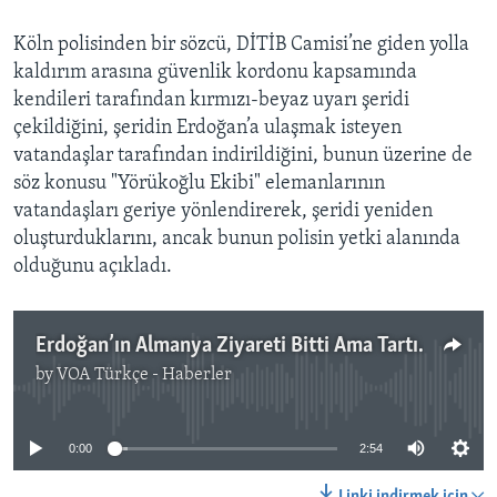
Köln polisinden bir sözcü, DİTİB Camisi’ne giden yolla
kaldırım arasına güvenlik kordonu kapsamında
kendileri tarafından kırmızı-beyaz uyarı şeridi
çekildiğini, şeridin Erdoğan’a ulaşmak isteyen
vatandaşlar tarafından indirildiğini, bunun üzerine de
söz konusu "Yörükoğlu Ekibi" elemanlarının
vatandaşları geriye yönlendirerek, şeridi yeniden
oluşturduklarını, ancak bunun polisin yetki alanında
olduğunu açıkladı.
Erdoğan’ın Almanya Ziyareti Bitti Ama Tartışmalar Sürüyor
by
VOA Türkçe - Haberler
No media source currently available
0:00
2:54