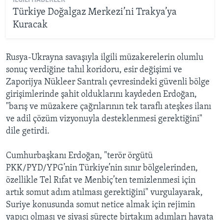
İLGILI HABERLER
Türkiye Doğalgaz Merkezi’ni Trakya’ya
Kuracak
Rusya-Ukrayna savaşıyla ilgili müzakerelerin olumlu
sonuç verdiğine tahıl koridoru, esir değişimi ve
Zaporijya Nükleer Santralı çevresindeki güvenli bölge
girişimlerinde şahit olduklarını kaydeden Erdoğan,
"barış ve müzakere çağrılarının tek taraflı ateşkes ilanı
ve adil çözüm vizyonuyla desteklenmesi gerektiğini"
dile getirdi.
Cumhurbaşkanı Erdoğan, "terör örgütü
PKK/PYD/YPG’nin Türkiye’nin sınır bölgelerinden,
özellikle Tel Rıfat ve Menbiç’ten temizlenmesi için
artık somut adım atılması gerektiğini" vurgulayarak,
Suriye konusunda somut netice almak için rejimin
yapıcı olması ve siyasi süreçte birtakım adımları hayata