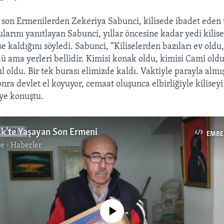
 son Ermenilerden Zekeriya Sabunci, kilisede ibadet eden 
ularını yanıtlayan Sabunci, yıllar öncesine kadar yedi kilis
ise kaldığını söyledi. Sabunci, “Kiliselerden bazıları ev oldu,
 ama yerleri bellidir. Kimisi konak oldu, kimisi Cami oldu
 oldu. Bir tek burası elimizde kaldı. Vaktiyle parayla almış
nra devlet el koyuyor, cemaat oluşunca elbirliğiyle kiliseyi 
iye konuştu.
ik'te Yaşayan Son Ermeni
EMBE
e - Haberler
No media source currently available