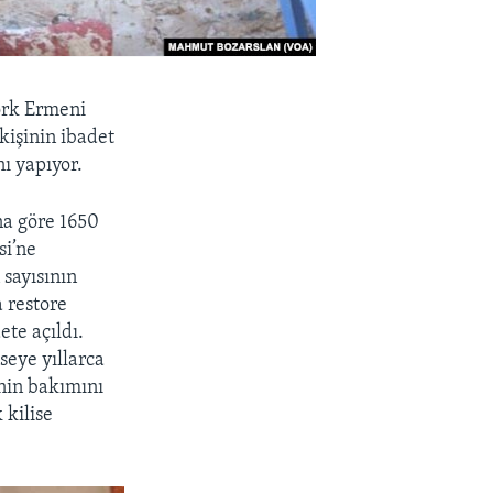
vork Ermeni
kişinin ibadet
nı yapıyor.
na göre 1650
si’ne
 sayısının
a restore
te açıldı.
seye yıllarca
inin bakımını
 kilise