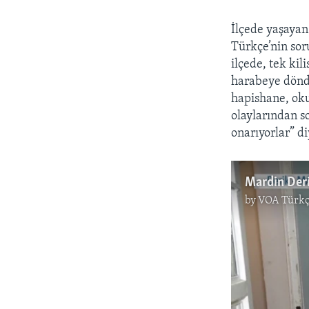
İlçede yaşayan
Türkçe’nin sor
ilçede, tek kil
harabeye döndü
hapishane, okul
olaylarından so
onarıyorlar” d
Mardin Der
by
VOA Türkç