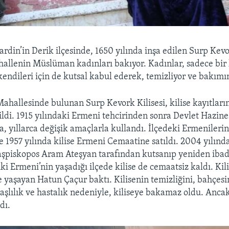
rdin’in Derik ilçesinde, 1650 yılında inşa edilen Surp Ke
ahallenin Müslüman kadınları bakıyor. Kadınlar, sadece bir 
, kendileri için de kutsal kabul ederek, temizliyor ve bakımı
Mahallesinde bulunan Surp Kevork Kilisesi, kilise kayıtları
ildi. 1915 yılındaki Ermeni tehcirinden sonra Devlet Hazine
, yıllarca değişik amaçlarla kullandı. İlçedeki Ermenilerin
e 1957 yılında kilise Ermeni Cemaatine satıldı. 2004 yılınd
Başpiskopos Aram Ateşyan tarafından kutsanıp yeniden ibade
i Ermeni’nin yaşadığı ilçede kilise de cemaatsiz kaldı. Kili
 yaşayan Hatun Çaçur baktı. Kilisenin temizliğini, bahçes
aşlılık ve hastalık nedeniyle, kiliseye bakamaz oldu. Ancak
dı.