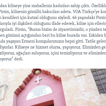
dan kiliseye yine mahallenin kadınları sahip çıktı. Özellikl
Pirsin, kilisenin gönüllü bakıcıları adeta. VOA Türkçe’ye 
in kendileri için kutsal olduğunu söyledi. 66 yaşındaki Pirsi
ıyla iyi ilişkileri olduğunu ifade ederek, kilise için eller
rguladı. Pirsin, “Burası bizim de ziyaretimizdir, o yüzden te
 Ben gözümü açtığımdan beri bu kilise burada var. Eskiden b
ada yaşayan Ermeni komşularımızın hepsi gitti. Tatile gelen
diyorlar. Kiliseye ne hizmet olursa, yapıyoruz. Elimizden ge
liyoruz, ağaçları suluyoruz, içini temizliyoruz ve elimizde
ıyoruz” dedi.