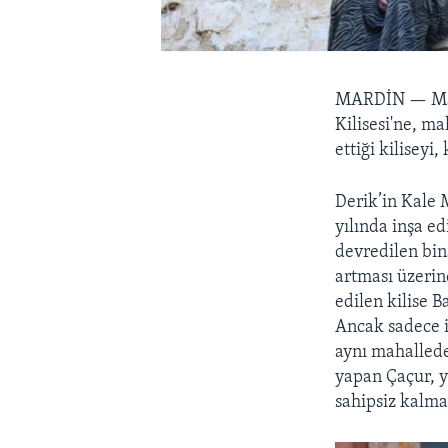
MARDİN —
Ma
Kilisesi'ne, m
ettiği kiliseyi
Derik’in Kale 
yılında inşa ed
devredilen bina
artması üzerin
edilen kilise 
Ancak sadece ik
aynı mahallede
yapan Çaçur, y
sahipsiz kalma