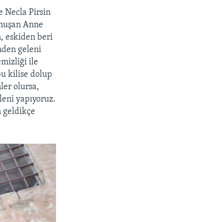
e Necla Pirsin
konuşan Anne
n, eskiden beri
inden geleni
mizliği ile
u kilise dolup
ler olursa,
leni yapıyoruz.
n geldikçe