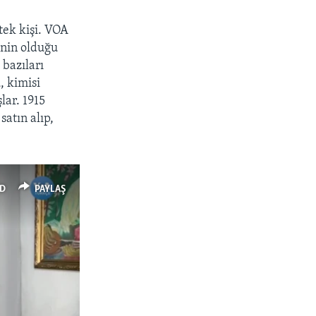
tek kişi. VOA
enin olduğu
 bazıları
, kimisi
lar. 1915
satın alıp,
D
PAYLAŞ