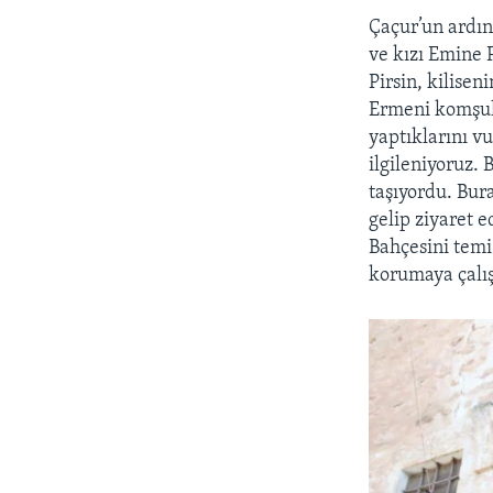
Çaçur’un ardın
ve kızı Emine 
Pirsin, kilisen
Ermeni komşular
yaptıklarını vu
ilgileniyoruz.
taşıyordu. Bur
gelip ziyaret e
Bahçesini temiz
korumaya çalış