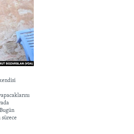
kendisi
 yapacaklarını
rada
. Bugün
u sürece