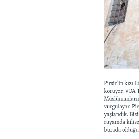
Pirsin’in kızı 
koruyor. VOA T
Müslümanların 
vurgulayan Pir
yaşlandık. Biz
rüyamda kilise
burada olduğu