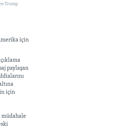
len Trump
Amerika için
açıklama
saj paylaşan
ddialarını
altına
n için
ne müdahale
eski