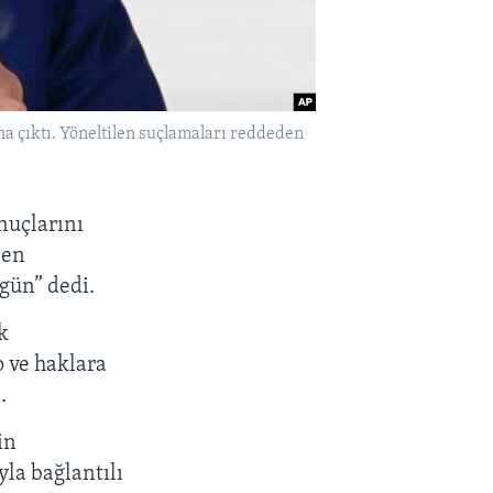
a çıktı. Yöneltilen suçlamaları reddeden
nuçlarını
len
gün” dedi.
k
 ve haklara
.
in
la bağlantılı