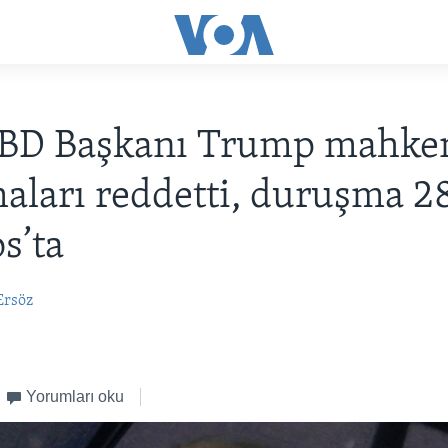
ABD Başkanı Trump mahk
aları reddetti, duruşma 2
s’ta
Ersöz
3
Yorumları oku