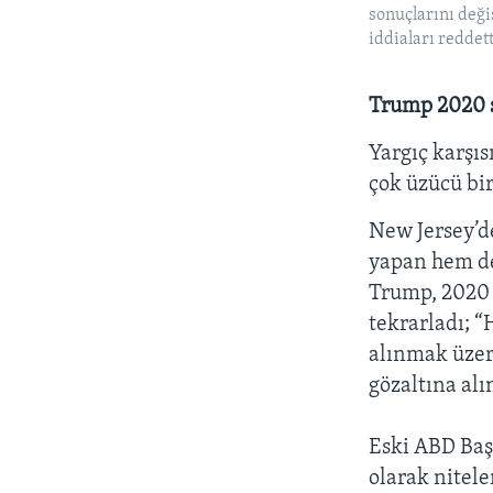
sonuçlarını değ
iddiaları reddett
Trump 2020 s
Yargıç karşı
çok üzücü bir
New Jersey’d
yapan hem de
Trump, 2020 
tekrarladı; 
alınmak üzer
gözaltına alı
Eski ABD Baş
olarak nitel