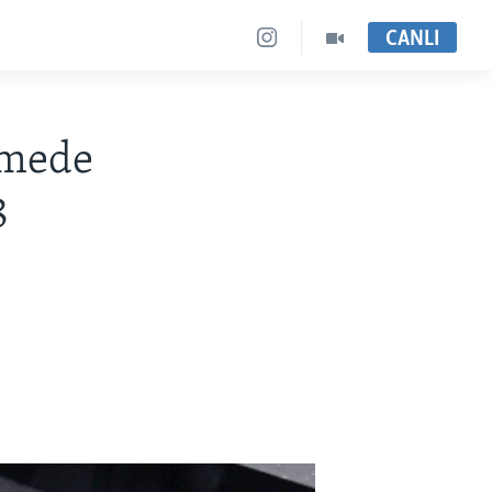
CANLI
emede
8