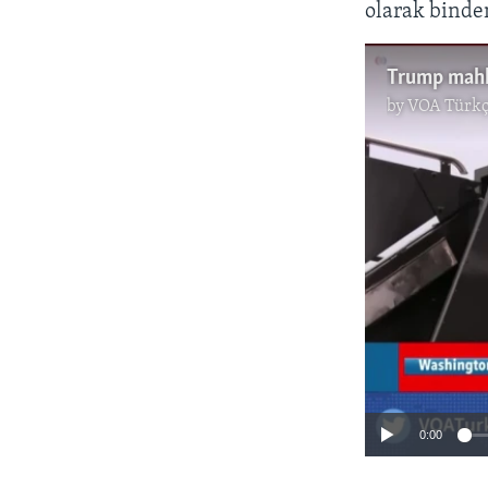
olarak binde
by
VOA Türkç
0:00