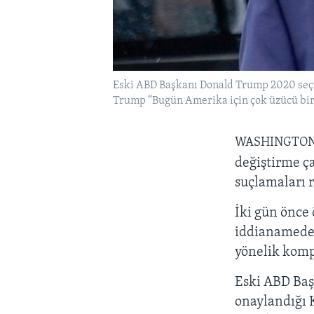
Eski ABD Başkanı Donald Trump 2020 seçimi
Trump “Bugün Amerika için çok üzücü bir 
WASHINGTO
değiştirme ça
suçlamaları 
İki gün önce 
iddianamede 
yönelik komp
Eski ABD Baş
onaylandığı 