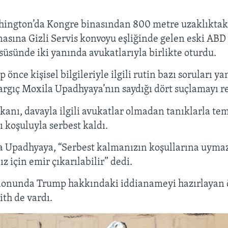
EMBED
ington’da Kongre binasından 800 metre uzaklıktaki
sına Gizli Servis konvoyu eşliğinde gelen eski ABD
üsünde iki yanında avukatlarıyla birlikte oturdu.
önce kişisel bilgileriyle ilgili rutin bazı soruları ya
argıç Moxila Upadhyaya’nın saydığı dört suçlamayı re
anı, davayla ilgili avukatlar olmadan tanıklarla te
koşuluyla serbest kaldı.
a Upadhyaya, “Serbest kalmanızın koşullarına uymaz
 için emir çıkarılabilir” dedi.
nunda Trump hakkındaki iddianameyi hazırlayan öz
ith de vardı.