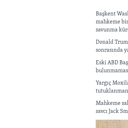
Başkent Wash
mahkeme bina
savunma kürs
Donald Trump 
sonrasında y
Eski ABD Başk
bulunmaması 
Yargıç Moxil
tutuklanmanız
Mahkeme salo
savcı Jack Sm