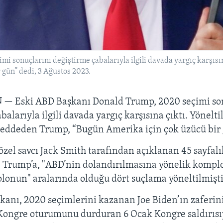
 sonuçlarını değiştirme çabalarıyla ilgili davada yargıç karşısın
gün” dedi, 3 Ağustos 2023.
N —
Eski ABD Başkanı Donald Trump, 2020 seçimi so
balarıyla ilgili davada yargıç karşısına çıktı. Yönelti
reddeden Trump, “Bugün Amerika için çok üzücü bir 
özel savcı Jack Smith tarafından açıklanan 45 sayfalı
Trump’a, "ABD’nin dolandırılmasına yönelik komplo
lonun" aralarında olduğu dört suçlama yöneltilmişti
kanı, 2020 seçimlerini kazanan Joe Biden’ın zaferin
Kongre oturumunu durduran 6 Ocak Kongre saldırısıy