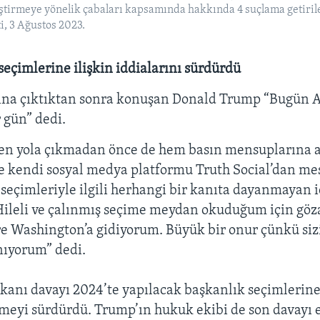
iştirmeye yönelik çabaları kapsamında hakkında 4 suçlama getiri
i, 3 Ağustos 2023.
eçimlerine ilişkin iddialarını sürdürdü
sına çıktıktan sonra konuşan Donald Trump “Bugün 
 gün” dedi.
en yola çıkmadan önce de hem basın mensuplarına 
 kendi sosyal medya platformu Truth Social’dan me
seçimleriyle ilgili herhangi bir kanıta dayanmayan i
“Hileli ve çalınmış seçime meydan okuduğum için göz
e Washington’a gidiyorum. Büyük bir onur çünkü sizi
nıyorum” dedi.
kanı davayı 2024’te yapılacak başkanlık seçimleri
emeyi sürdürdü. Trump’ın hukuk ekibi de son davayı 