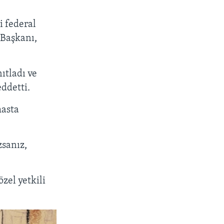
PAYLAŞ
 federal
 Başkanı,
nıtladı ve
ddetti.
px
width
masta
sanız,
el yetkili