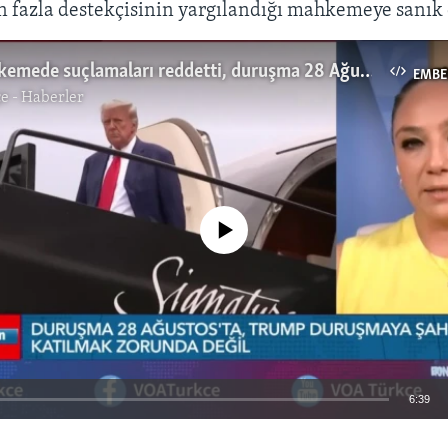
n fazla destekçisinin yargılandığı mahkemeye sanık 
Trump mahkemede suçlamaları reddetti, duruşma 28 Ağustos’ta
EMBE
e - Haberler
No media source currently available
6:39