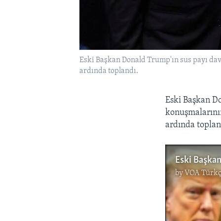
Eski Başkan Donald Trump'ın sus payı dav
ardında toplandı.
Eski Başkan Do
konuşmalarının
ardında toplan
by
VOA Türkç