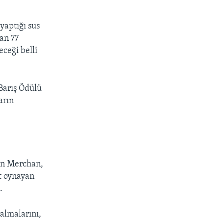
px
width
yaptığı sus
an 77
ceği belli
Barış Ödülü
arın
an Merchan,
it oynayan
.
almalarını,