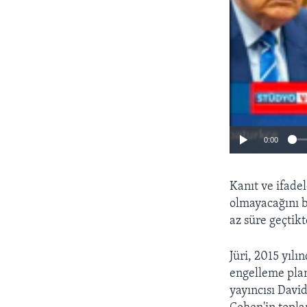
0:00
Kanıt ve ifade
olmayacağını b
az süre geçtik
Jüri, 2015 yıl
engelleme plan
yayıncısı David