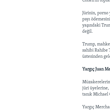
Cohen'in toplan
Jürinin, porno 
payı ödemesini
yaşındaki Trum
değil.
Trump, mahkem
sahibi Rahibe 
üstesinden gel
Yargıç Juan Me
Müzakerelerin
jüri üyelerine
tanık Michael 
Yargıç Merchan