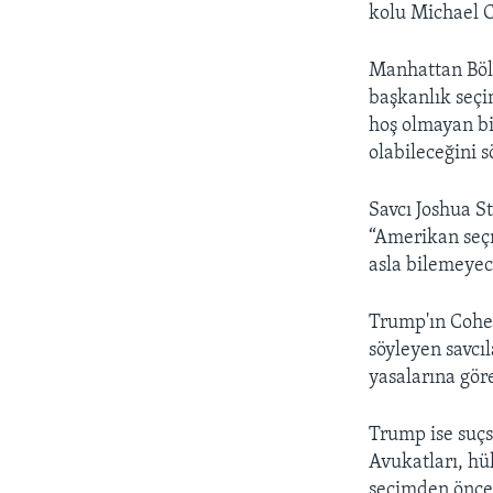
kolu Michael C
Manhattan Bölg
başkanlık seçi
hoş olmayan b
olabileceğini s
Savcı Joshua S
“Amerikan seçm
asla bilemeyec
Trump'ın Cohen
söyleyen savcı
yasalarına gör
Trump ise suçs
Avukatları, hü
seçimden önce 