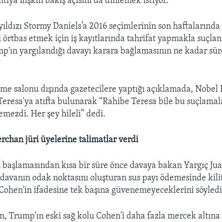
tıya ilişkin bakış açısını da dinlemek istiyor.
yıldızı Stormy Daniels’a 2016 seçimlerinin son haftalarında 
 örtbas etmek için iş kayıtlarında tahrifat yapmakla suçlan
p'ın yargılandığı davayı karara bağlamasının ne kadar süre
e salonu dışında gazetecilere yaptığı açıklamada, Nobel 
Teresa'ya atıfta bulunarak “Rahibe Teresa bile bu suçlamal
emezdi. Her şey hileli” dedi.
rchan jüri üyelerine talimatlar verdi
 başlamasından kısa bir süre önce davaya bakan Yargıç Ju
, davanın odak noktasını oluşturan sus payı ödemesinde kil
Cohen'in ifadesine tek başına güvenemeyeceklerini söyledi
, Trump'ın eski sağ kolu Cohen'i daha fazla mercek altına 