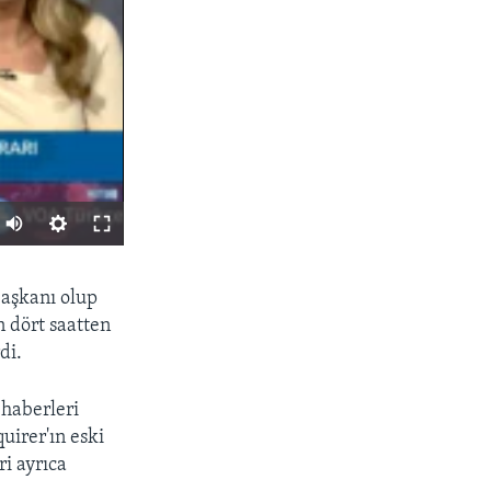
PAYLAŞ
başkanı olup
 dört saatten
di.
haberleri
uirer'ın eski
ri ayrıca