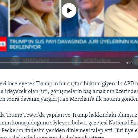
No media source currently available
4:20
EMBED
leri inceleyerek Trump'ın bir suçtan hüküm giyen ilk ABD 
elirleyecek olan jüri, görüşmelerin başlamasının üzerinden
ten sonra davanın yargıcı Juan Merchan'a ilk notunu gönder
ında Trump Tower'da yapılan ve Trump hakkındaki olumsuz 
ının konuşulduğunu söyleyen bulvar gazetesi National Enq
 Pecker'ın ifadesini yeniden dinlemeyi talep etti. Jüri üyele