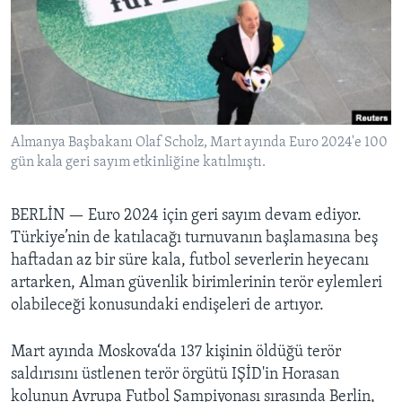
BIZI TAKIP EDIN
HAYATTAN
SANAT
Diller
Almanya Başbakanı Olaf Scholz, Mart ayında Euro 2024'e 100
gün kala geri sayım etkinliğine katılmıştı.
BERLİN —
Euro 2024 için geri sayım devam ediyor.
Türkiye’nin de katılacağı turnuvanın başlamasına beş
haftadan az bir süre kala, futbol severlerin heyecanı
artarken, Alman güvenlik birimlerinin terör eylemleri
olabileceği konusundaki endişeleri de artıyor.
Mart ayında Moskova‘da 137 kişinin öldüğü terör
saldırısını üstlenen terör örgütü IŞİD'in Horasan
kolunun Avrupa Futbol Şampiyonası sırasında Berlin,