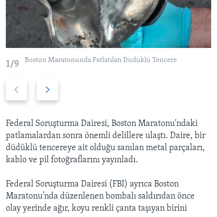
BIZI TAKIP EDIN
HAYATTAN
SANAT
Diller
Boston Maratonunda Patlatılan Düdüklü Tencere
1/9
Previous
Next
slide
slide
Federal Soruşturma Dairesi, Boston Maratonu'ndaki
patlamalardan sonra önemli delillere ulaştı. Daire, bir
düdüklü tencereye ait olduğu sanılan metal parçaları,
kablo ve pil fotoğraflarını yayınladı.
Federal Soruşturma Dairesi (FBI) ayrıca Boston
Maratonu’nda düzenlenen bombalı saldırıdan önce
olay yerinde ağır, koyu renkli çanta taşıyan birini