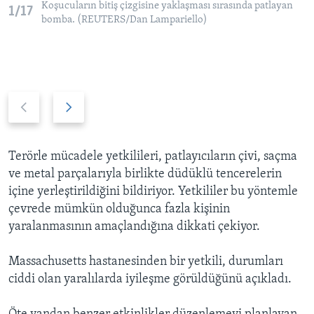
Koşucuların bitiş çizgisine yaklaşması sırasında patlayan
1/17
bomba. (REUTERS/Dan Lampariello)
P
N
r
e
e
x
v
t
Terörle mücadele yetkilileri, patlayıcıların çivi, saçma
i
s
ve metal parçalarıyla birlikte düdüklü tencerelerin
o
l
içine yerleştirildiğini bildiriyor. Yetkililer bu yöntemle
u
i
çevrede mümkün olduğunca fazla kişinin
s
d
yaralanmasının amaçlandığına dikkati çekiyor.
s
e
l
Massachusetts hastanesinden bir yetkili, durumları
i
ciddi olan yaralılarda iyileşme görüldüğünü açıkladı.
d
e