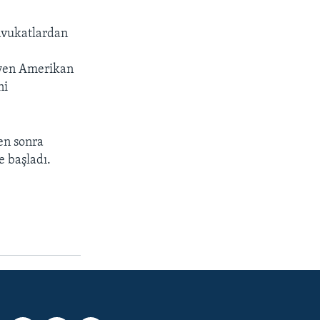
avukatlardan
leyen Amerikan
ni
en sonra
 başladı.