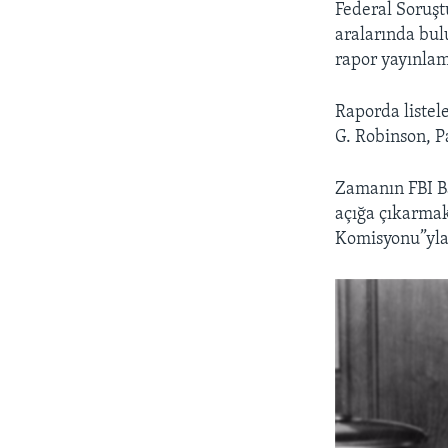
Federal Soruşt
aralarında bul
rapor yayınlamı
Raporda listel
G. Robinson, P
Zamanın FBI Ba
açığa çıkarmak
Komisyonu”yla 