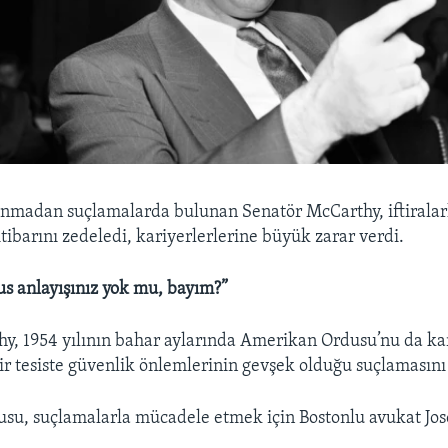
unmadan suçlamalarda bulunan Senatör McCarthy, iftiralar
tibarını zedeledi, kariyerlerlerine büyük zarar verdi.
us anlayışınız yok mu, bayım?”
y, 1954 yılının bahar aylarında Amerikan Ordusu’nu da kar
bir tesiste güvenlik önlemlerinin gevşek olduğu suçlamasını 
su, suçlamalarla mücadele etmek için Bostonlu avukat Jos