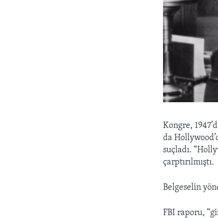
Kongre, 1947’d
da Hollywood’d
suçladı. “Holl
çarptırılmıştı.
Belgeselin yöne
FBI raporu, “g