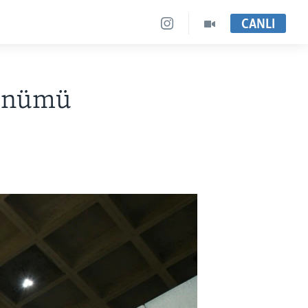
CANLI
dönümü