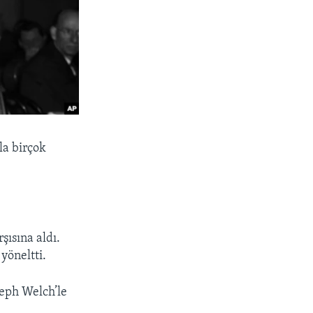
la birçok
şısına aldı.
yöneltti.
eph Welch’le