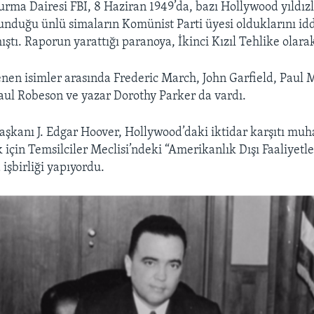
urma Dairesi FBI, 8 Haziran 1949’da, bazı Hollywood yıldızl
unduğu ünlü simaların Komünist Parti üyesi olduklarını idd
ştı. Raporun yarattığı paranoya, İkinci Kızıl Tehlike olarak
enen isimler arasında Frederic March, John Garfield, Paul
aul Robeson ve yazar Dorothy Parker da vardı.
şkanı J. Edgar Hoover, Hollywood’daki iktidar karşıtı muha
 için Temsilciler Meclisi’ndeki “Amerikanlık Dışı Faaliyetle
işbirliği yapıyordu.