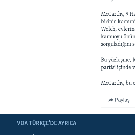
McCarthy, 9 H
birinin komünis
Welch, evlerin
kamuoyu önünde
sorguladığını s
Bu yüzleşme, M
partisi içinde
McCarthy, bu o
Paylaş
LEARNING ENGLISH
BIZI TAKIP EDIN
VOA TÜRKÇE'DE AYRICA