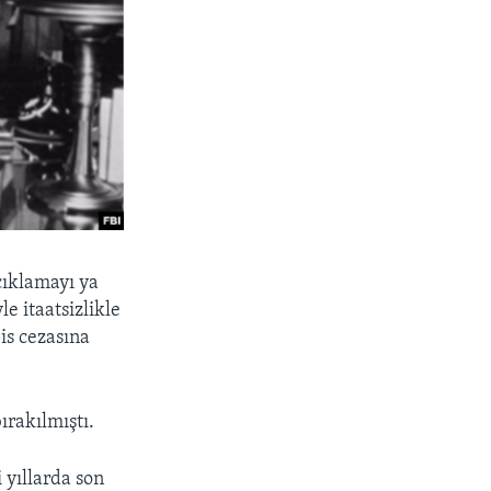
çıklamayı ya
e itaatsizlikle
is cezasına
ırakılmıştı.
 yıllarda son