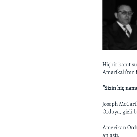
Hiçbir kanıt s
Amerikalı’nın i
“Sizin hiç nam
Joseph McCarth
Orduya, gizli 
Amerikan Ordu
anlaştı.