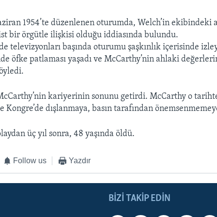
aziran 1954’te düzenlenen oturumda, Welch’in ekibindeki 
t bir örgütle ilişkisi olduğu iddiasında bulundu.
de televizyonları başında oturumu şaşkınlık içerisinde iz
 öfke patlaması yaşadı ve McCarthy’nin ahlaki değerleri
öyledi.
cCarthy’nin kariyerinin sonunu getirdi. McCarthy o tariht
 ve Kongre’de dışlanmaya, basın tarafından önemsenmemeye
laydan üç yıl sonra, 48 yaşında öldü.
Follow us
Yazdır
BIZI TAKIP EDIN