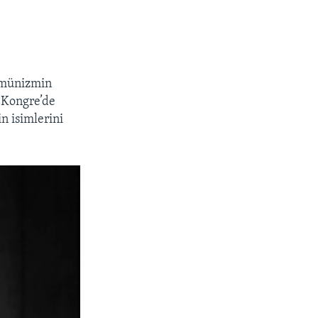
omünizmin
 Kongre’de
n isimlerini