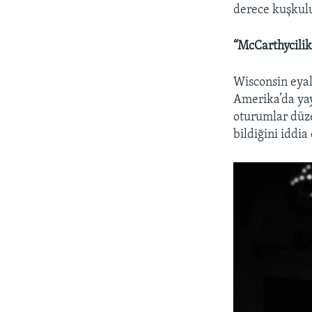
derece kuşkulu
“McCarthycilik
Wisconsin eya
Amerika’da yay
oturumlar düze
bildiğini iddia