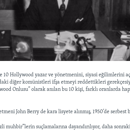
e 10 Hollywood yazar ve yönetmenini, siyasi eğilimlerini a
aki diğer komünistleri ifşa etmeyi reddettikleri gerekçesiyl
ywood Onlusu” olarak anılan bu 10 kişi, farklı oranlarda hap
tmeni John Berry de kara lisyete alınmış, 1950’de serbest b
izli muhbir”lerin suçlamalarına dayandırılıyor, daha sonraki