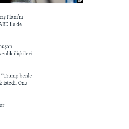
ış Planı’nı
 ABD ile de
onuşan
enlik ilişkileri
e ‘’Trump benle
 istedi. Onu
yer