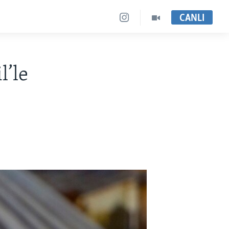
CANLI
l’le