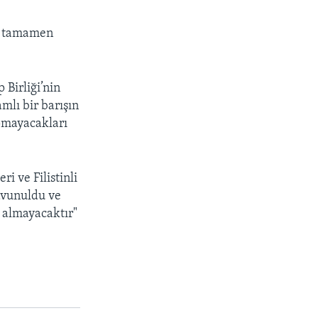
nı tamamen
 Birliği’nin
mlı bir barışın
apmayacakları
i ve Filistinli
savunuldu ve
e almayacaktır"