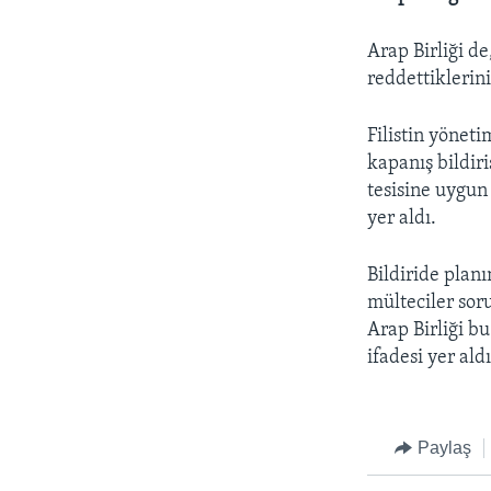
Arap Birliği d
reddettiklerin
Filistin yöneti
kapanış bildir
tesisine uygun
yer aldı.
Bildiride planı
mülteciler sor
Arap Birliği b
ifadesi yer aldı
Paylaş