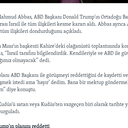
i Mahmud Abbas, ABD Başkanı Donald Trump'ın Ortadoğu Bar
ası İsrail ile tüm ilişkileri kesme kararı aldı. Abbas ayrıca
 tüm ilişkileri dondurduğunu açıkladı.
in Mısır'ın başkenti Kahire'deki olağanüstü toplantısında k
’İsrail tarafını bilgilendirdik. Kendileriyle ve ABD ile güv
ağımız olmayacak’’ dedi.
planı ABD Başkanı ile görüşmeyi reddettiğini de kaydetti v
şmek istedi ama ‘hayır’ dedim. Bana bir mektup göndermek
m’’ diye konuştu.
, Kudüs'ü satan veya Kudüs'ten vazgeçen biri olarak tarihte 
urguladı.
ump'ın planını reddetti