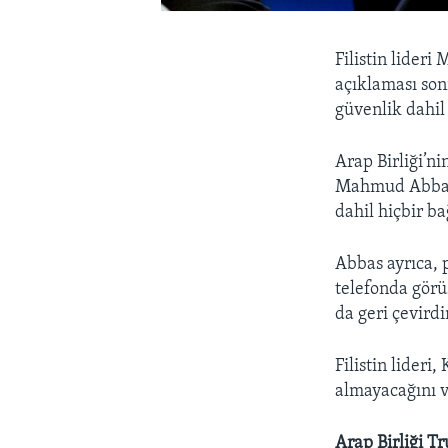
Filistin lider
açıklaması sonr
güvenlik dahil
Arap Birliği’n
Mahmud Abbas, ‘
dahil hiçbir b
Abbas ayrıca, 
telefonda görü
da geri çevirdi
Filistin lideri
almayacağını v
Arap Birliği Tr