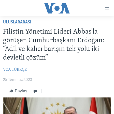
Erişilebilirlik
Ana
içeriğe
ULUSLARARASI
geç
HABERLER
Ana
Filistin Yönetimi Lideri Abbas'la
PROGRAMLAR
TÜRKİYE
navigasyona
görüşen Cumhurbaşkanı Erdoğan:
geç
UKRAYNA KRİZİ
AMERİKA
AMERİKA'DA YAŞAM
“Adil ve kalıcı barışın tek yolu iki
Aramaya
YAPAY ZEKA
ORTADOĞU
geç
devletli çözüm”
YORUMLAR
AVRUPA
VOA TÜRKÇE
AMERIKA'YA ÖZEL
ULUSLARARASI
25 Temmuz 2023
İNGİLİZCE DERSLERİ
SAĞLIK
Paylaş
MULTİMEDYA
BİLİM VE TEKNOLOJİ
EKONOMİ
VİDEO GALERİ
LEARNING ENGLISH
ÇEVRE
FOTO GALERİ