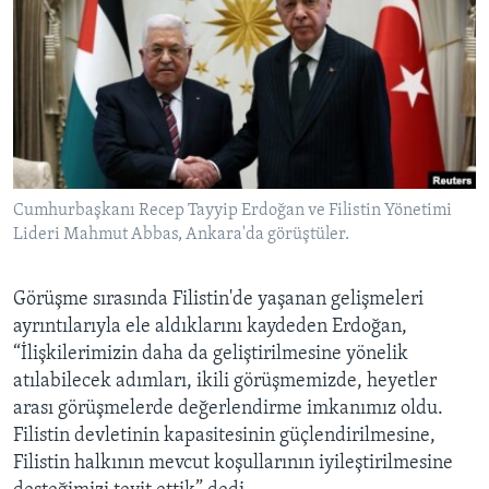
BIZI TAKIP EDIN
HAYATTAN
SANAT
Diller
Cumhurbaşkanı Recep Tayyip Erdoğan ve Filistin Yönetimi
Lideri Mahmut Abbas, Ankara'da görüştüler.
Görüşme sırasında Filistin'de yaşanan gelişmeleri
ayrıntılarıyla ele aldıklarını kaydeden Erdoğan,
“İlişkilerimizin daha da geliştirilmesine yönelik
atılabilecek adımları, ikili görüşmemizde, heyetler
arası görüşmelerde değerlendirme imkanımız oldu.
Filistin devletinin kapasitesinin güçlendirilmesine,
Filistin halkının mevcut koşullarının iyileştirilmesine