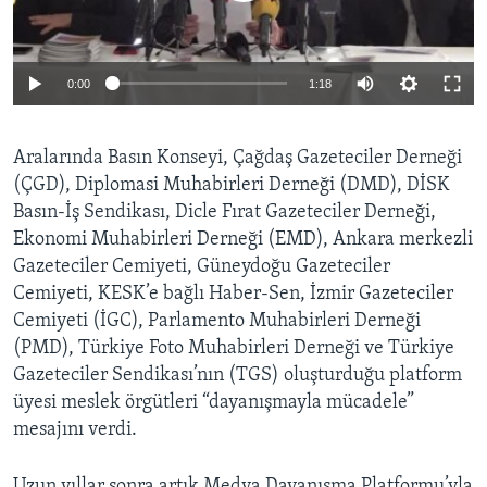
Auto
0:00
1:18
240p
Aralarında Basın Konseyi, Çağdaş Gazeteciler Derneği
360p
(ÇGD), Diplomasi Muhabirleri Derneği (DMD), DİSK
Auto
240p
360p
480p
480p
Basın-İş Sendikası, Dicle Fırat Gazeteciler Derneği,
720p
Ekonomi Muhabirleri Derneği (EMD), Ankara merkezli
720p
1080p
Gazeteciler Cemiyeti, Güneydoğu Gazeteciler
1080p
Cemiyeti, KESK’e bağlı Haber-Sen, İzmir Gazeteciler
Cemiyeti (İGC), Parlamento Muhabirleri Derneği
(PMD), Türkiye Foto Muhabirleri Derneği ve Türkiye
Gazeteciler Sendikası’nın (TGS) oluşturduğu platform
üyesi meslek örgütleri “dayanışmayla mücadele”
mesajını verdi.
Uzun yıllar sonra artık Medya Dayanışma Platformu’yla