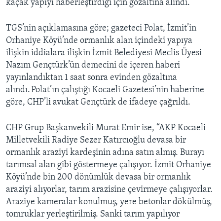
kaçak yapıyı haberleştirdiği için gözaltına alındı.
TGS’nin açıklamasına göre; gazeteci Polat, İzmit’in
Orhaniye Köyü’nde ormanlık alan içindeki yapıya
ilişkin iddialara ilişkin İzmit Belediyesi Meclis Üyesi
Nazım Gençtürk’ün demecini de içeren haberi
yayınlandıktan 1 saat sonra evinden gözaltına
alındı. Polat’ın çalıştığı Kocaeli Gazetesi’nin haberine
göre, CHP’li avukat Gençtürk de ifadeye çağrıldı.
CHP Grup Başkanvekili Murat Emir ise, “AKP Kocaeli
Milletvekili Radiye Sezer Katırcıoğlu devasa bir
ormanlık araziyi kardeşinin adına satın almış. Burayı
tarımsal alan gibi göstermeye çalışıyor. İzmit Orhaniye
Köyü’nde bin 200 dönümlük devasa bir ormanlık
araziyi alıyorlar, tarım arazisine çevirmeye çalışıyorlar.
Araziye kameralar konulmuş, yere betonlar dökülmüş,
tomruklar yerleştirilmiş. Sanki tarım yapılıyor