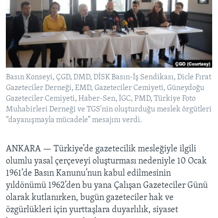
BIZI TAKIP EDIN
HAYATTAN
SANAT
Diller
Basın Konseyi, ÇGD, DMD, DİSK Basın-İş Sendikası, Dicle Fırat
Gazeteciler Derneği, EMD, Gazeteciler Cemiyeti, Güneydoğu
Gazeteciler Cemiyeti, Haber-Sen, İGC, PMD, Türkiye Foto
Muhabirleri Derneği ve TGS'nin oluşturduğu meslek örgütleri
“dayanışmayla mücadele” mesajını verdi.
ANKARA —
Türkiye’de gazetecilik mesleğiyle ilgili
olumlu yasal çerçeveyi oluşturması nedeniyle 10 Ocak
1961’de Basın Kanunu’nun kabul edilmesinin
yıldönümü 1962’den bu yana Çalışan Gazeteciler Günü
olarak kutlanırken, bugün gazeteciler hak ve
özgürlükleri için yurttaşlara duyarlılık, siyaset