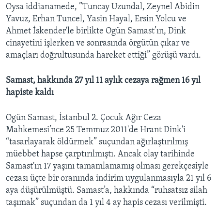
Oysa iddianamede, ”Tuncay Uzundal, Zeynel Abidin
Yavuz, Erhan Tuncel, Yasin Hayal, Ersin Yolcu ve
Ahmet İskender'le birlikte Ogün Samast’ın, Dink
cinayetini işlerken ve sonrasında örgütün çıkar ve
amaçları doğrultusunda hareket ettiği” görüşü vardı.
Samast, hakkında 27 yıl 11 aylık cezaya rağmen 16 yıl
hapiste kaldı
Ogün Samast, İstanbul 2. Çocuk Ağır Ceza
Mahkemesi’nce 25 Temmuz 2011'de Hrant Dink'i
“tasarlayarak öldürmek” suçundan ağırlaştırılmış
müebbet hapse çarptırılmıştı. Ancak olay tarihinde
Samast'ın 17 yaşını tamamlamamış olması gerekçesiyle
cezası üçte bir oranında indirim uygulanmasıyla 21 yıl 6
aya düşürülmüştü. Samast’a, hakkında “ruhsatsız silah
taşımak” suçundan da 1 yıl 4 ay hapis cezası verilmişti.