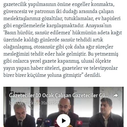
gazetecilik yapılmasının önüne engeller konmakta,
güvencesiz ve patronun iki dudağı arasında çalışan
meslektaşlarımız gözaltılar, tutuklamalar, ev hapisleri
gibi engellemelerle karşılaşmaktadır. Anayasa’nın
‘Basın hürdür, sansür edilemez’ hükmünün adeta kağıt
üzerinde kaldığı günlerde sansür tehdidi artık
olağanlaşmış, otosansür gibi çok daha ağır süreçler
mesleğimizi tehdit eder hale gelmiştir. Bu yetmezmiş
gibi onlarca yerel gazete kapanmış, ulusal ölçekte
yayın yapan haber siteleri, gazeteler ve televizyonlar
birer birer küçülme yoluna gitmiştir” denildi.
Gazeteciler 10 Ocak Çalışan Gazeteciler Günü’nü kutlamak yerine hak ve özgürlük arayışında
by
VOA Türkçe - Haberler
No media source currently available