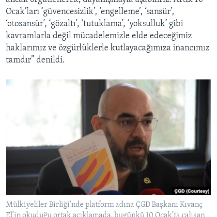
Ocak’ları ‘güvencesizlik’, ‘engelleme’, ‘sansür’,
‘otosansür’, ‘gözaltı’, ‘tutuklama’, ‘yoksulluk’ gibi
kavramlarla değil mücadelemizle elde edeceğimiz
haklarımız ve özgürlüklerle kutlayacağımıza inancımız
tamdır” denildi.
Mülkiyeliler Birliği’nde platform adına ÇGD Başkanı Kıvanç
El’in okuduğu ortak açıklamada, bugünkü 10 Ocak’ta çalışan