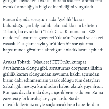
gittiğini kaydeden Tokatlı, burada sadece "arama izni
evrakı" aracılığıyla bilgi edinebildiğini vurguladı.
Bunun dışında soruşturmada "gizlilik" kararı
bulunduğu için bilgi sahibi olamadıklarını belirten
Tokatlı, bu evraktaki "Türk Ceza Kanunu'nun 328.
maddesi” uyarınca gazeteci Yıldız'ın "siyasal ve askeri
casusluk" suçlamasıyla yürütülen bir soruşturma
kapsamında gözaltına alındığını anladıklarını açıkladı.
Avukat Tokatlı, "Maalesef FETÖ'nün kumpas
davalarında olduğu gibi, soruşturma dosyasına ilişkin
gizlilik kararı olduğundan savunma hakkı açısından
bizim dahi edinmemizin yasak olduğu tüm detayları
Sabah gibi medya kuruluşları haber olarak yayınlıyor.
Kumpas davalarında dosya içeriklerini o dönem Zaman
gazetesi gibi kuruluşlar yayınlardı. Biz de
müvekkillerimiz neyle suçlanacaklar o haberlerden