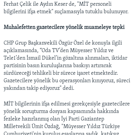
Ferhat Çelik ile Aydın Keser de, "MİT personeli
bilgilerini ifşa etmek" suçlamasıyla tutuklu bulunuyor.
Muhalefetten gazetecilere yönelik muameleye tepki
CHP Grup Başkanvekili Özgür Özel de konuyla ilgili
açıklamasında, “Oda TV’den Müyesser Yıldız ve
Tele1’den İsmail Dükel’in gözaltına alınmaları, iktidar
partisinin basın kuruluşlarına baskıyı artırarak
sürdüreceği tehlikeli bir sürece işaret etmektedir.
Gazetecilere yönelik bu operasyonları kınıyoruz, süreci
yakından takip ediyoruz" dedi.
MİT bilgilerinin ifşa edilmesi gerekçesiyle gazetecilere
yönelik soruşturma dosyası kapsamında hakkında
fezleke hazırlanmış olan İyi Parti Gaziantep
Milletvekili Ümit Özdağ, "Müyesser Yıldız Türkiye
Cumhuriyeti'nin kuruluş esaslarına sadık, katıksız