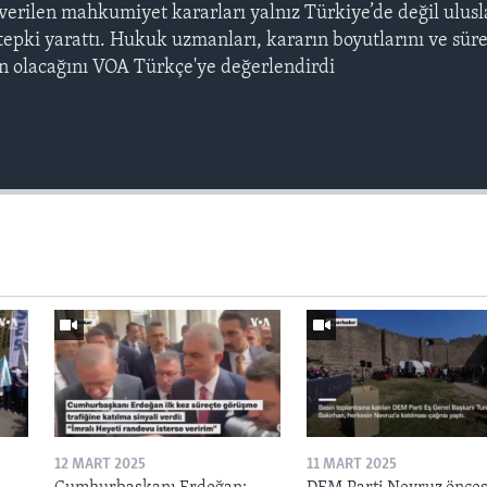
erilen mahkumiyet kararları yalnız Türkiye’de değil ulusl
pki yarattı. Hukuk uzmanları, kararın boyutlarını ve sür
n olacağını VOA Türkçe'ye değerlendirdi
12 MART 2025
11 MART 2025