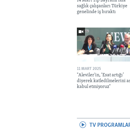
14 Mart Tıp Bayramı’nda
sağlık çalışanları Türkiye
genelinde iş bıraktı
11 MART 2025
"Aleviler'in, ‘Esat artığı’
diyerek katledilmelerini a
kabul etmiyoruz"
TV PROGRAMLA