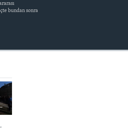
ararası
EMBED
eçte bundan sonra