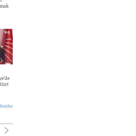
i
atmak
ye’de
 Kürt
lümler