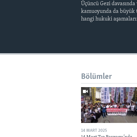
Üçüncü Gezi davasında v
kamuoyunda da büyük te
hangi hukuki aşamaları
Bölümler
14 MART 2025