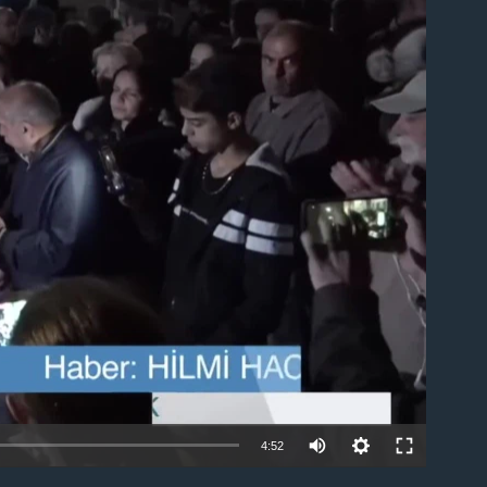
able
4:52