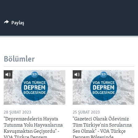
Paylaş
Bölümler
28 ŞUBAT 2023
25 ŞUBAT 2023
"Depremzedelerin Hayata
"Gazeteci Olarak Ödevimiz
Tutunma Yolu Hayvanlarına
Tüm Türkiye'nin Sorularına
Kavuşmaktan Geçiyordu" -
Ses Olmak" - VOA Türkçe
VOA Türkçe Deprem
Deprem Bölgesinde