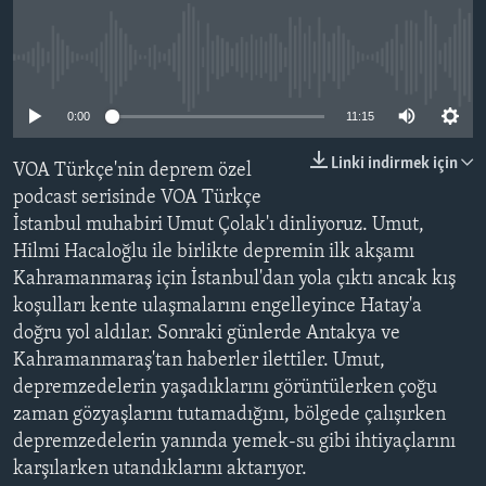
BIZI TAKIP EDIN
HAYATTAN
SANAT
No media source currently available
0:00
11:15
Diller
Linki indirmek için
VOA Türkçe'nin deprem özel
podcast serisinde VOA Türkçe
İstanbul muhabiri Umut Çolak'ı dinliyoruz. Umut,
Hilmi Hacaloğlu ile birlikte depremin ilk akşamı
Kahramanmaraş için İstanbul'dan yola çıktı ancak kış
koşulları kente ulaşmalarını engelleyince Hatay'a
doğru yol aldılar. Sonraki günlerde Antakya ve
Kahramanmaraş'tan haberler ilettiler. Umut,
depremzedelerin yaşadıklarını görüntülerken çoğu
zaman gözyaşlarını tutamadığını, bölgede çalışırken
depremzedelerin yanında yemek-su gibi ihtiyaçlarını
karşılarken utandıklarını aktarıyor.