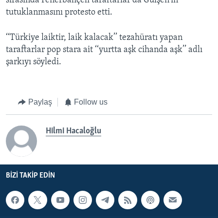
sırasında Fenerbahçeli taraftarlar da Gülşen’in
tutuklanmasını protesto etti.
‘‘Türkiye laiktir, laik kalacak’’ tezahüratı yapan
taraftarlar pop stara ait ‘‘yurtta aşk cihanda aşk’’ adlı
şarkıyı söyledi.
Paylaş
Follow us
Hilmi Hacaloğlu
BIZI TAKIP EDIN