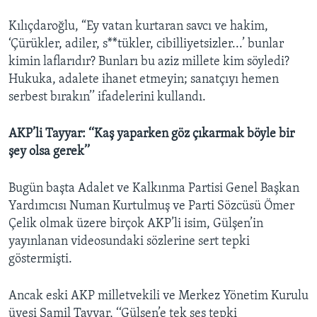
Kılıçdaroğlu, “Ey vatan kurtaran savcı ve hakim,
‘Çürükler, adiler, s**tükler, cibilliyetsizler...’ bunlar
kimin laflarıdır? Bunları bu aziz millete kim söyledi?
Hukuka, adalete ihanet etmeyin; sanatçıyı hemen
serbest bırakın’’ ifadelerini kullandı.
AKP’li Tayyar: ‘‘Kaş yaparken göz çıkarmak böyle bir
şey olsa gerek’’
Bugün başta Adalet ve Kalkınma Partisi Genel Başkan
Yardımcısı Numan Kurtulmuş ve Parti Sözcüsü Ömer
Çelik olmak üzere birçok AKP’li isim, Gülşen’in
yayınlanan videosundaki sözlerine sert tepki
göstermişti.
Ancak eski AKP milletvekili ve Merkez Yönetim Kurulu
üyesi Şamil Tayyar, ‘‘Gülşen’e tek ses tepki