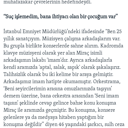
muhafazakar çevrelerinin hedefindeydi.
‘‘Suç işlemedim, bana ihtiyacı olan bir çocuğum var’’
İstanbul Emniyet Müdürlüğü’ndeki ifadesinde "Ben 25
yıllık sanatçıyım. Müzisyen çalışma arkadaşlarım var.
Bu grupla birlikte konserlerde sahne alırım. Kadromda
klavye müzisyeni olarak yer alan Miraç isimli
arkadaşımın lakabı 'imam'dır. Ayrıca arkadaşlarla
kendi aramızda 'aptal, salak, sapık' olarak şakalaşırız.
Talihsizlik olarak bu iki kelime bir araya gelmiştir.
Arkadaşımız imam hatipte okumamıştır. Orkestrama,
‘Beni seyircilerimin arasına omuzlarınızda taşıyın’
demem üzerine, bana orkestra arasından ‘Seni imam
taşısın’ şeklinde cevap gelince bahse konu konuşma
Miraç ile aramızda geçmiştir. Bu konuşma, konsere
gelenlere ya da medyaya hitaben yaptığım bir
konuşma değildir’’ diyen 46 yaşındaki şarkıcı, sulh ceza