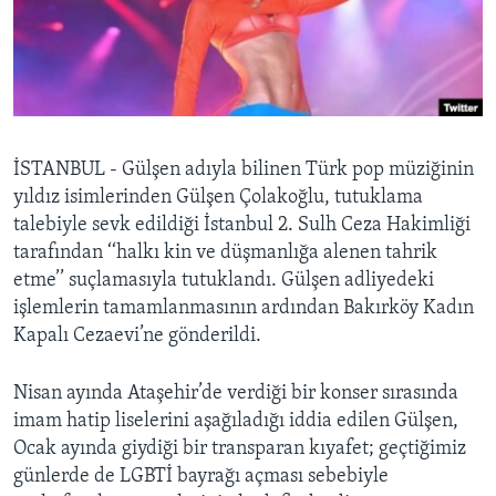
BIZI TAKIP EDIN
HAYATTAN
SANAT
Diller
İSTANBUL - Gülşen adıyla bilinen Türk pop müziğinin
yıldız isimlerinden Gülşen Çolakoğlu, tutuklama
talebiyle sevk edildiği İstanbul 2. Sulh Ceza Hakimliği
tarafından ‘‘halkı kin ve düşmanlığa alenen tahrik
etme’’ suçlamasıyla tutuklandı. Gülşen adliyedeki
işlemlerin tamamlanmasının ardından Bakırköy Kadın
Kapalı Cezaevi’ne gönderildi.
Nisan ayında Ataşehir’de verdiği bir konser sırasında
imam hatip liselerini aşağıladığı iddia edilen Gülşen,
Ocak ayında giydiği bir transparan kıyafet; geçtiğimiz
günlerde de LGBTİ bayrağı açması sebebiyle