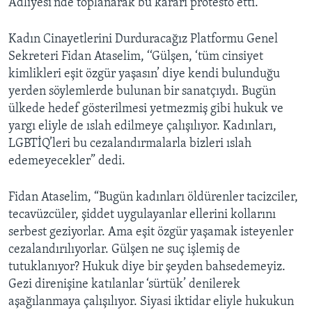
Adliyesi’nde toplanarak bu kararı protesto etti.
Kadın Cinayetlerini Durduracağız Platformu Genel
Sekreteri Fidan Ataselim, ‘‘Gülşen, ‘tüm cinsiyet
kimlikleri eşit özgür yaşasın’ diye kendi bulunduğu
yerden söylemlerde bulunan bir sanatçıydı. Bugün
ülkede hedef gösterilmesi yetmezmiş gibi hukuk ve
yargı eliyle de ıslah edilmeye çalışılıyor. Kadınları,
LGBTİQ’leri bu cezalandırmalarla bizleri ıslah
edemeyecekler” dedi.
Fidan Ataselim, “Bugün kadınları öldürenler tacizciler,
tecavüzcüler, şiddet uygulayanlar ellerini kollarını
serbest geziyorlar. Ama eşit özgür yaşamak isteyenler
cezalandırılıyorlar. Gülşen ne suç işlemiş de
tutuklanıyor? Hukuk diye bir şeyden bahsedemeyiz.
Gezi direnişine katılanlar ‘sürtük’ denilerek
aşağılanmaya çalışılıyor. Siyasi iktidar eliyle hukukun