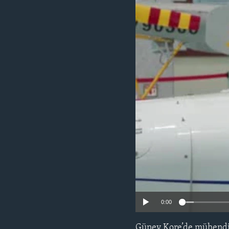
HAYATTAN
SANAT
0:00
Güney Kore’de mühendisl