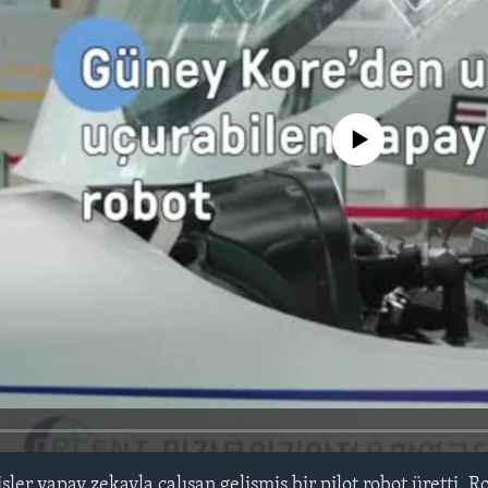
No media source currently avail
er yapay zekayla çalışan gelişmiş bir pilot robot üretti. R