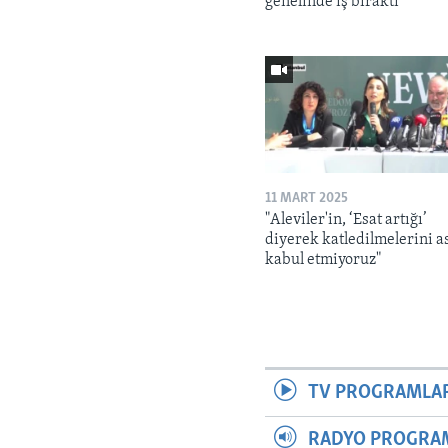
genelinde iş bıraktı
11 MART 2025
"Aleviler'in, ‘Esat artığı’
diyerek katledilmelerini a
kabul etmiyoruz"
TV PROGRAMLA
RADYO PROGRA