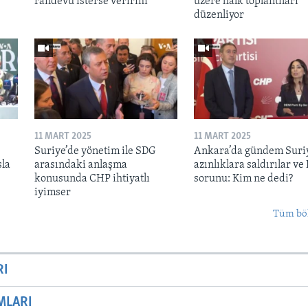
randevu isterse veririm"
üzere halk toplantıları
düzenliyor
11 MART 2025
11 MART 2025
Suriye’de yönetim ile SDG
Ankara’da gündem Suri
sla
arasındaki anlaşma
azınlıklara saldırılar ve
konusunda CHP ihtiyatlı
sorunu: Kim ne dedi?
iyimser
Tüm bö
RI
MLARI