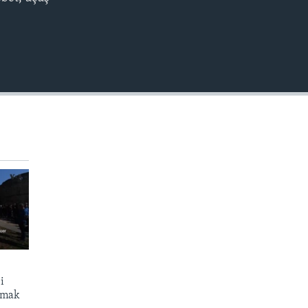
EMBED
i
atmak