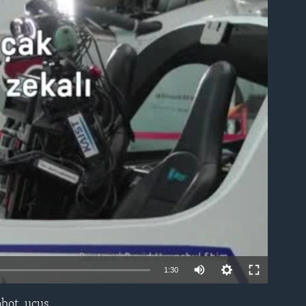
able
1:30
obot, uçuş