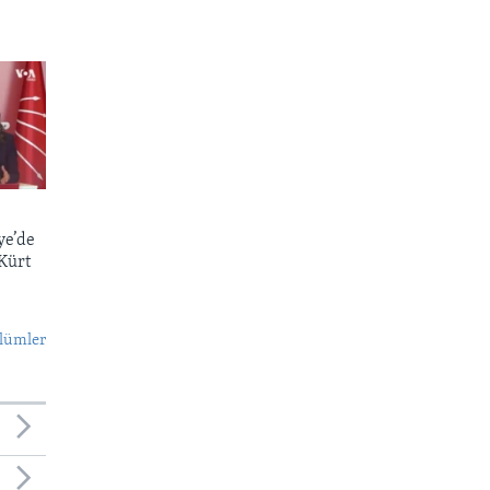
ye’de
 Kürt
lümler