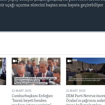
 bir uçağı uçurma sürecini baştan sona hayata geçirebiliyor
12 MART 2025
11 MART 2025
Cumhurbaşkanı Erdoğan:
DEM Parti Nevruz önces
"İmralı heyeti benden
Öcalan’ın çağrısını anl