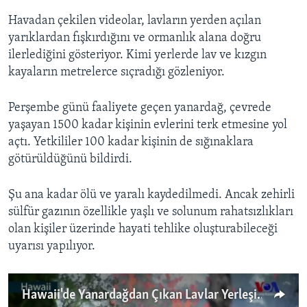
Havadan çekilen videolar, lavların yerden açılan
yarıklardan fışkırdığını ve ormanlık alana doğru
ilerlediğini gösteriyor. Kimi yerlerde lav ve kızgın
kayaların metrelerce sıçradığı gözleniyor.
Perşembe günü faaliyete geçen yanardağ, çevrede
yaşayan 1500 kadar kişinin evlerini terk etmesine yol
açtı. Yetkililer 100 kadar kişinin de sığınaklara
götürüldüğünü bildirdi.
Şu ana kadar ölü ve yaralı kaydedilmedi. Ancak zehirli
sülfür gazının özellikle yaşlı ve solunum rahatsızlıkları
olan kişiler üzerinde hayati tehlike oluşturabileceği
uyarısı yapılıyor.
Hawaii'de Yanardağdan Çıkan Lavlar Yerleşim Birimlerini Tehdit Ediyor