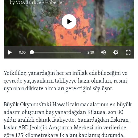
by
VOA Türkçe - Haberler
No media source currently available
0:00
2:39
Yetkililer, yanardağın her an infilak edebileceğini ve
çevrede yaşayanların tahliyeye hazır olmaları, resmi
uyarıları dikkate almaları gerektiğini söylüyor.
Büyük Okyanus’taki Hawaii takımadalarının en büyük
adasını oluşturan beş yanardağdan Kilauea, son 30
yıldır aralıklı olarak faaliyette. Yanardağdan fışkıran
lavlar ABD Jeolojik Araştırma Merkezi’nin verilerine
göre 125 kilometrekarelik alanı kaplamış durumda.