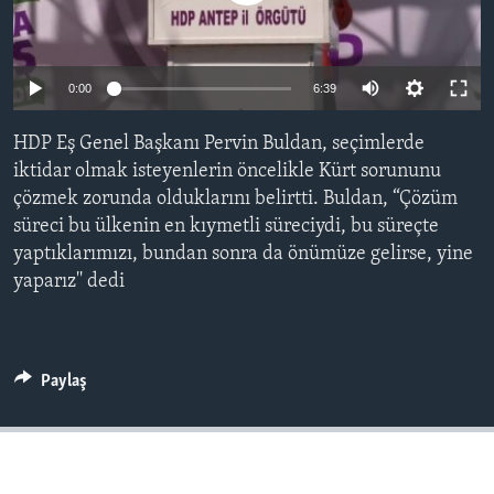
BIZI TAKIP EDIN
HAYATTAN
SANAT
0:00
6:39
Diller
HDP Eş Genel Başkanı Pervin Buldan, seçimlerde
iktidar olmak isteyenlerin öncelikle Kürt sorununu
çözmek zorunda olduklarını belirtti. Buldan, “Çözüm
süreci bu ülkenin en kıymetli süreciydi, bu süreçte
yaptıklarımızı, bundan sonra da önümüze gelirse, yine
yaparız'' dedi
Paylaş