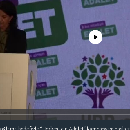
No media source currently avail
 sağlama hedefiyle “Herkes İçin Adalet” kampanyası başla