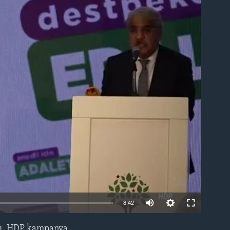
able
8:42
ttı. HDP kampanya