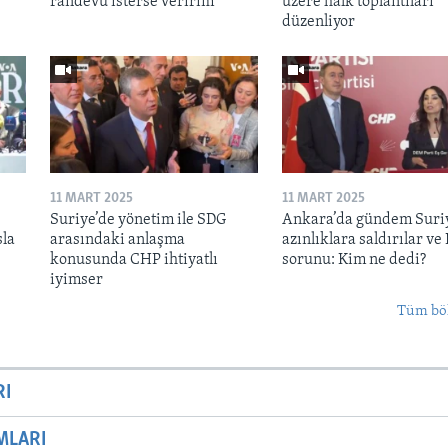
randevu isterse veririm"
üzere halk toplantıları
düzenliyor
11 MART 2025
11 MART 2025
Suriye’de yönetim ile SDG
Ankara’da gündem Suri
sla
arasındaki anlaşma
azınlıklara saldırılar ve
konusunda CHP ihtiyatlı
sorunu: Kim ne dedi?
iyimser
Tüm bö
RI
MLARI