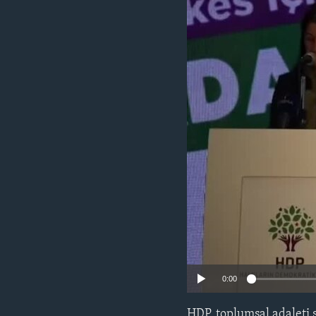
HAYATTAN
SANAT
0:00
HDP, toplumsal adaleti