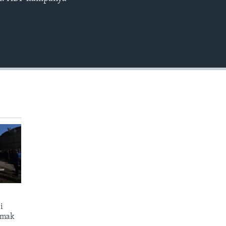
EMBED
i
atmak