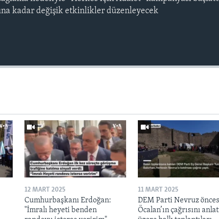
na kadar değişik etkinlikler düzenleyecek
12 MART 2025
11 MART 2025
Cumhurbaşkanı Erdoğan:
DEM Parti Nevruz önces
"İmralı heyeti benden
Öcalan’ın çağrısını anl