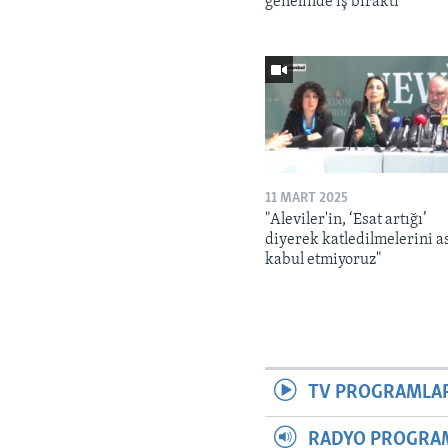
genelinde iş bıraktı
11 MART 2025
"Aleviler'in, ‘Esat artığı’
diyerek katledilmelerini a
kabul etmiyoruz"
TV PROGRAMLA
RADYO PROGRA