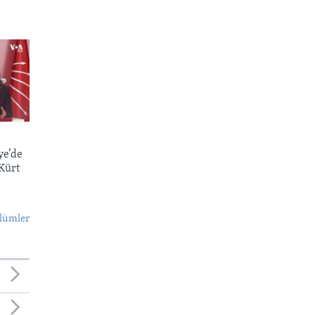
ye’de
 Kürt
lümler