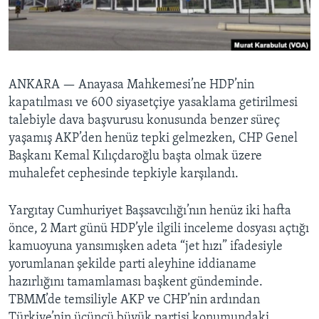
BIZI TAKIP EDIN
HAYATTAN
SANAT
Diller
ANKARA —
Anayasa Mahkemesi’ne HDP’nin
kapatılması ve 600 siyasetçiye yasaklama getirilmesi
talebiyle dava başvurusu konusunda benzer süreç
yaşamış AKP’den henüz tepki gelmezken, CHP Genel
Başkanı Kemal Kılıçdaroğlu başta olmak üzere
muhalefet cephesinde tepkiyle karşılandı.
Yargıtay Cumhuriyet Başsavcılığı’nın henüz iki hafta
önce, 2 Mart günü HDP’yle ilgili inceleme dosyası açtığı
kamuoyuna yansımışken adeta “jet hızı” ifadesiyle
yorumlanan şekilde parti aleyhine iddianame
hazırlığını tamamlaması başkent gündeminde.
TBMM’de temsiliyle AKP ve CHP’nin ardından
Türkiye’nin üçüncü büyük partisi konumundaki