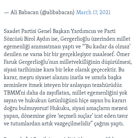
— Ali Babacan (@alibabacan)
March 17, 2021
Saadet Partisi Genel Başkan Yardımcısı ve Parti
Sözcüsü Birol Aydın ise, Gergerlioğlu üzerinden millet
egemenliği anımsatması yaptı ve “’Bu kadar da olmaz’
denilen ne varsa bir bir gerçekleşiyor maalesef. Ömer
Faruk Gergerlioğlu’nun milletvekilliğinin düşürülmesi,
siyasi tarihimize kara bir leke olarak geçecektir. Bu
karar, meşru siyaset alanını inatla ve ısrarla başka
zeminlere itmek isteyen bir anlayışın tezahürüdür.
TBMM’ni daha da zayıflatan, millet egemenliğini yok
sayan ve hukukun üstünlüğünü hiçe sayan bu kararı
doğru bulmuyoruz! Hukuku, siyasi amaçların mezesi
yapan, dönemine göre ‘seçmeli suçlar’ icat eden tavır
ve tutumlardan artık vazgeçilmelidir” çağrısı yaptı.