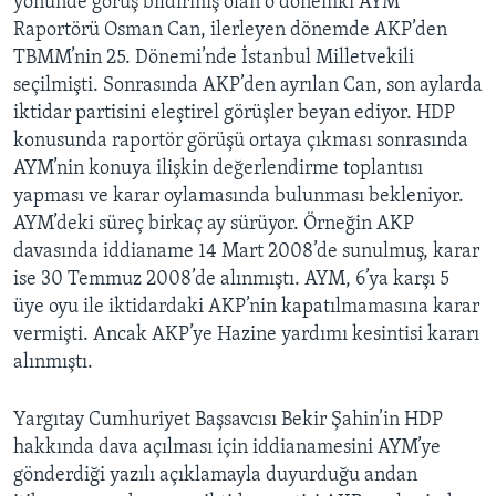
yönünde görüş bildirmiş olan o dönemki AYM
Raportörü Osman Can, ilerleyen dönemde AKP’den
TBMM’nin 25. Dönemi’nde İstanbul Milletvekili
seçilmişti. Sonrasında AKP’den ayrılan Can, son aylarda
iktidar partisini eleştirel görüşler beyan ediyor. HDP
konusunda raportör görüşü ortaya çıkması sonrasında
AYM’nin konuya ilişkin değerlendirme toplantısı
yapması ve karar oylamasında bulunması bekleniyor.
AYM’deki süreç birkaç ay sürüyor. Örneğin AKP
davasında iddianame 14 Mart 2008’de sunulmuş, karar
ise 30 Temmuz 2008’de alınmıştı. AYM, 6’ya karşı 5
üye oyu ile iktidardaki AKP’nin kapatılmamasına karar
vermişti. Ancak AKP’ye Hazine yardımı kesintisi kararı
alınmıştı.
Yargıtay Cumhuriyet Başsavcısı Bekir Şahin’in HDP
hakkında dava açılması için iddianamesini AYM’ye
gönderdiği yazılı açıklamayla duyurduğu andan