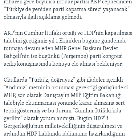
itibaren gece boyunca iktidar partisi AKP cephesinden
“Türkiye’de yeniden parti kapatma süreci yaşanacak”
olmasıyla ilgili açıklama gelmedi.
AKP’nin Cumhur İttifakı ortağı ve HDP’nin kapatılması
talebini geçtiğimiz yıl 1 Ekim’den bugüne gündemde
tutmaya devam eden MHP Genel Başkanı Devlet
Bahçeli’nin ise bugünkü (Perşembe) parti kongresi
açılış konuşmasında konuyu ele alması bekleniyor.
Okullarda “Türküz, doğruyuz” gibi ifadeler içerikli
“Andımız” metninin okunması gerektiği görüşündeki
MHP, son olarak Danıştay’ın Milli Eğitim Bakanlığı
talebiyle okunmaması yönünde karar almasına sert
tepki göstermiş ve bu durum “Cumhur İttifakı’nda
gerilim” olarak yorumlanmıştı. Bugün HDP’li
Gergerlioğlu’nun milletvekilliğinin düşürülmesi ve
ardından HDP hakkında iddianame hazırlandığının