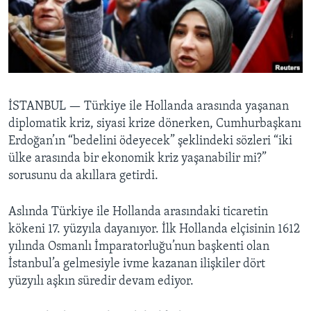
BIZI TAKIP EDIN
HAYATTAN
SANAT
Diller
İSTANBUL —
Türkiye ile Hollanda arasında yaşanan
diplomatik kriz, siyasi krize dönerken, Cumhurbaşkanı
Erdoğan’ın “bedelini ödeyecek” şeklindeki sözleri “iki
ülke arasında bir ekonomik kriz yaşanabilir mi?”
sorusunu da akıllara getirdi.
Aslında Türkiye ile Hollanda arasındaki ticaretin
kökeni 17. yüzyıla dayanıyor. İlk Hollanda elçisinin 1612
yılında Osmanlı İmparatorluğu’nun başkenti olan
İstanbul’a gelmesiyle ivme kazanan ilişkiler dört
yüzyılı aşkın süredir devam ediyor.