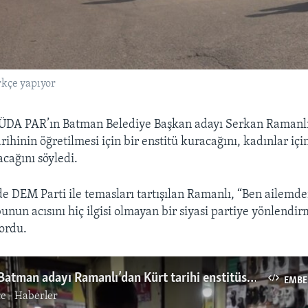
rkçe yapıyor
ÜDA PAR’ın Batman Belediye Başkan adayı Serkan Ramanlı
rihinin öğretilmesi için bir enstitü kuracağını, kadınlar içi
acağını söyledi.
 DEM Parti ile temasları tartışılan Ramanlı, “Ben ailemde
unun acısını hiç ilgisi olmayan bir siyasi partiye yönlend
sordu.
HÜDA PAR Batman adayı Ramanlı’dan Kürt tarihi enstitüsü ve kadınlar için pazar vaadi
EMBE
e - Haberler