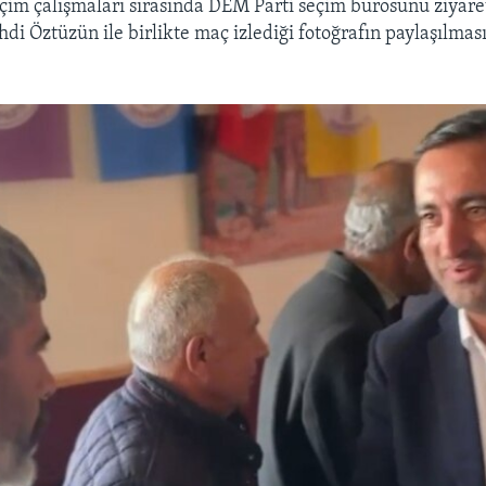
çim çalışmaları sırasında DEM Parti seçim bürosunu ziyar
hdi Öztüzün ile birlikte maç izlediği fotoğrafın paylaşılmas