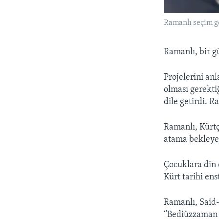
Ramanlı seçim ge
Ramanlı, bir g
Projelerini anl
olması gerektiğ
dile getirdi. R
Ramanlı, Kürtç
atama bekleyen
Çocuklara din 
Kürt tarihi ens
Ramanlı, Said-
“Bediüzzaman e