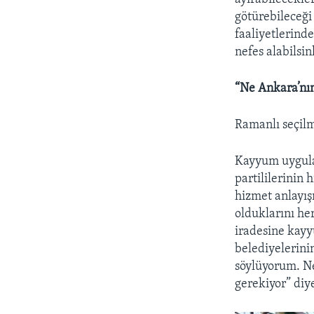
götürebileceği
faaliyetlerind
nefes alabilsin
“Ne Ankara’nı
Ramanlı seçil
Kayyum uygula
partililerinin 
hizmet anlayış
olduklarını he
iradesine kay
belediyelerini
söylüyorum. Ne
gerekiyor” diy