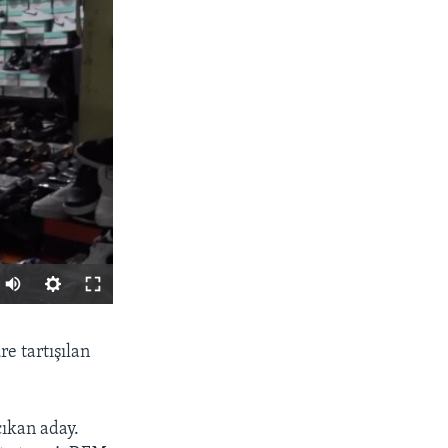
PAYLAŞ
e tartışılan
çıkan aday.