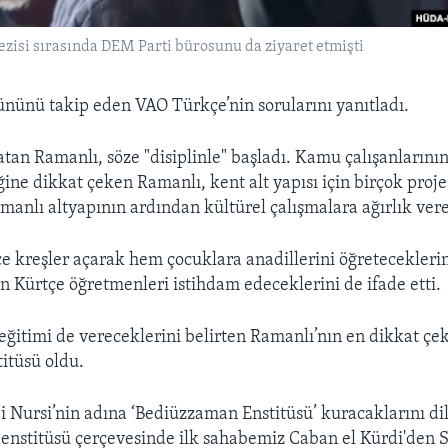
zisi sırasında DEM Parti bürosunu da ziyaret etmişti
ününü takip eden VAO Türkçe’nin sorularını yanıtladı.
atan Ramanlı, söze "disiplinle" başladı. Kamu çalışanlarının 
ine dikkat çeken Ramanlı, kent alt yapısı için birçok proje
amanlı altyapının ardından kültürel çalışmalara ağırlık vere
e kreşler açarak hem çocuklara anadillerini öğretecekleri
 Kürtçe öğretmenleri istihdam edeceklerini de ifade etti.
eğitimi de vereceklerini belirten Ramanlı’nın en dikkat çek
titüsü oldu.
i Nursi’nin adına ‘Bediüzzaman Enstitüsü’ kuracaklarını dil
nstitüsü çerçevesinde ilk sahabemiz Caban el Kürdi'den Se