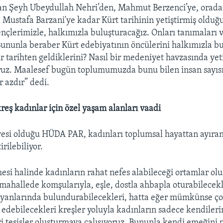
dan Şeyh Ubeydullah Nehri’den, Mahmut Berzenci’ye, orad
 Mustafa Barzani'ye kadar Kürt tarihinin yetiştirmiş olduğu
gençlerimizle, halkımızla buluşturacağız. Onları tanımaları 
Bununla beraber Kürt edebiyatının öncülerini halkımızla bu
ir tarihten geldiklerini? Nasıl bir medeniyet havzasında yeti
yoruz. Maalesef bugün toplumumuzda bunu bilen insan sayı
r azdır” dedi.
reş kadınlar için özel yaşam alanları vaadi
esi olduğu HÜDA PAR, kadınları toplumsal hayattan ayıran
rilebiliyor.
esi halinde kadınların rahat nefes alabileceği ortamlar olu
 mahallede komşularıyla, eşle, dostla ahbapla oturabilecekl
 yanlarında bulundurabilecekleri, hatta eğer mümkünse ço
 edebilecekleri kreşler yoluyla kadınların sadece kendileri
ri tesisler oluşturmaya çalışıyoruz. Bununla kendi emeğini 