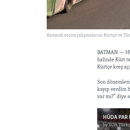
Ramanlı seçim çalışmalarını Kürtçe ve Tü
BATMAN —
H
halinde Kürt ta
Kürtçe kreş aç
Son dönemlerde
kayıp verdim b
var mı?” diye 
by
VOA Türkç