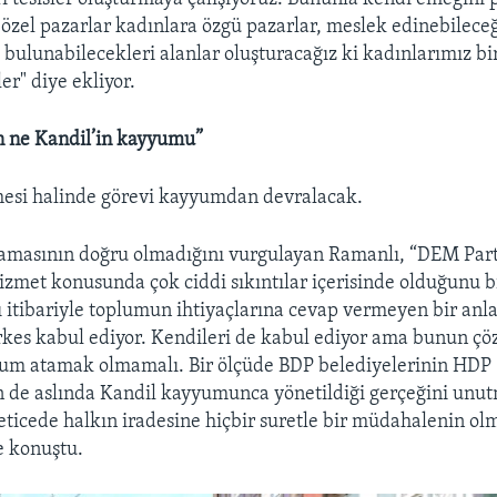
 özel pazarlar kadınlara özgü pazarlar, meslek edinebileceğ
e bulunabilecekleri alanlar oluşturacağız ki kadınlarımız bi
ler" diye ekliyor.
n ne Kandil’in kayyumu”
mesi halinde görevi kayyumdan devralacak.
masının doğru olmadığını vurgulayan Ramanlı, “DEM Parti
hizmet konusunda çok ciddi sıkıntılar içerisinde olduğunu b
ı itibariyle toplumun ihtiyaçlarına cevap vermeyen bir anla
rkes kabul ediyor. Kendileri de kabul ediyor ama bunun ç
yum atamak olmamalı. Bir ölçüde BDP belediyelerinin HDP
n de aslında Kandil kayyumunca yönetildiği gerçeğini unu
ticede halkın iradesine hiçbir suretle bir müdahalenin o
e konuştu.