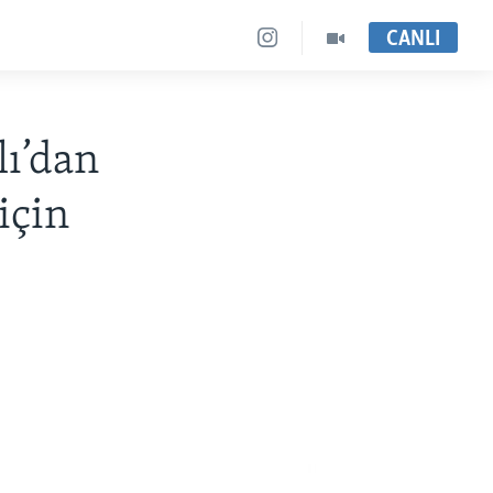
CANLI
ı’dan
için