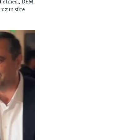
et etmesi, DEM
ı uzun süre
px
width