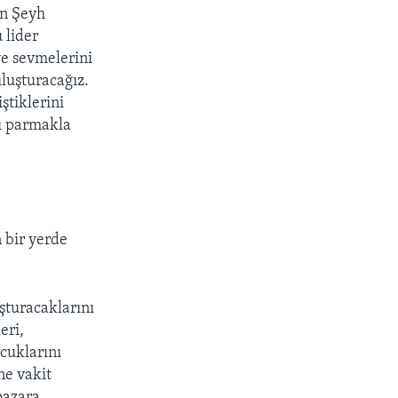
an Şeyh
 lider
ve sevmelerini
luşturacağız.
ştiklerini
sı parmakla
 bir yerde
şturacaklarını
eri,
cuklarını
ne vakit
pazara