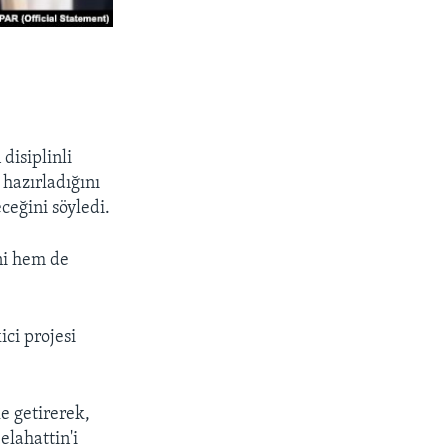
disiplinli
 hazırladığını
ceğini söyledi.
ni hem de
ici projesi
e getirerek,
lahattin'i