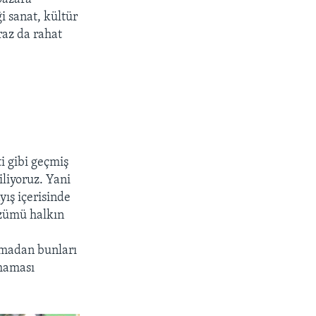
i sanat, kültür
raz da rahat
 gibi geçmiş
iliyoruz. Yani
yış içerisinde
özümü halkın
tmadan bunları
lmaması