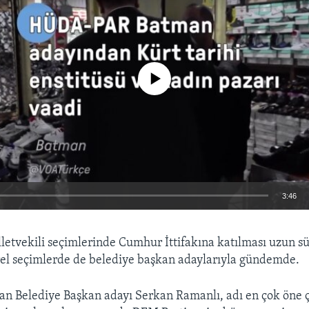
No media source currently available
3:46
EMBED
lletvekili seçimlerinde Cumhur İttifakına katılması uzun sür
l seçimlerde de belediye başkan adaylarıyla gündemde.
an Belediye Başkan adayı Serkan Ramanlı, adı en çok öne 