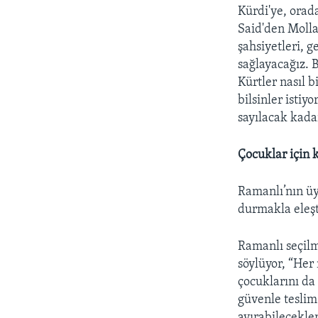
Kürdi'ye, ora
Said'den Molla
şahsiyetleri, 
sağlayacağız. 
Kürtler nasıl b
bilsinler isti
sayılacak kada
Çocuklar için k
Ramanlı’nın üy
durmakla eleşti
Ramanlı seçilm
söylüyor, “Her
çocuklarını da
güvenle teslim
ayırabilecekle