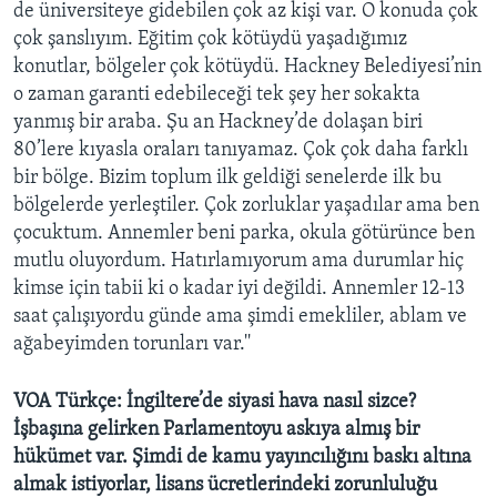
de üniversiteye gidebilen çok az kişi var. O konuda çok
çok şanslıyım. Eğitim çok kötüydü yaşadığımız
konutlar, bölgeler çok kötüydü. Hackney Belediyesi’nin
o zaman garanti edebileceği tek şey her sokakta
yanmış bir araba. Şu an Hackney’de dolaşan biri
80’lere kıyasla oraları tanıyamaz. Çok çok daha farklı
bir bölge. Bizim toplum ilk geldiği senelerde ilk bu
bölgelerde yerleştiler. Çok zorluklar yaşadılar ama ben
çocuktum. Annemler beni parka, okula götürünce ben
mutlu oluyordum. Hatırlamıyorum ama durumlar hiç
kimse için tabii ki o kadar iyi değildi. Annemler 12-13
saat çalışıyordu günde ama şimdi emekliler, ablam ve
ağabeyimden torunları var.''
VOA Türkçe: İngiltere’de siyasi hava nasıl sizce?
İşbaşına gelirken Parlamentoyu askıya almış bir
hükümet var. Şimdi de kamu yayıncılığını baskı altına
almak istiyorlar, lisans ücretlerindeki zorunluluğu