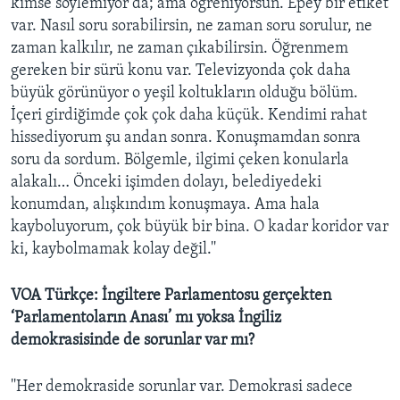
kimse söylemiyor da; ama öğreniyorsun. Epey bir etiket
var. Nasıl soru sorabilirsin, ne zaman soru sorulur, ne
zaman kalkılır, ne zaman çıkabilirsin. Öğrenmem
gereken bir sürü konu var. Televizyonda çok daha
büyük görünüyor o yeşil koltukların olduğu bölüm.
İçeri girdiğimde çok çok daha küçük. Kendimi rahat
hissediyorum şu andan sonra. Konuşmamdan sonra
soru da sordum. Bölgemle, ilgimi çeken konularla
alakalı… Önceki işimden dolayı, belediyedeki
konumdan, alışkındım konuşmaya. Ama hala
kayboluyorum, çok büyük bir bina. O kadar koridor var
ki, kaybolmamak kolay değil.''
VOA Türkçe: İngiltere Parlamentosu gerçekten
‘Parlamentoların Anası’ mı yoksa İngiliz
demokrasisinde de sorunlar var mı?
''Her demokraside sorunlar var. Demokrasi sadece