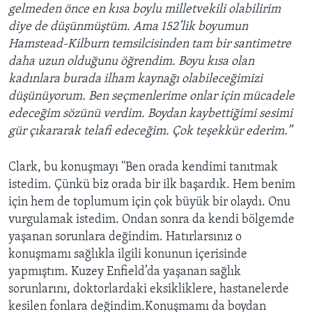
gelmeden önce en kısa boylu milletvekili olabilirim
diye de düşünmüştüm. Ama 152’lik boyumun
Hamstead-Kilburn temsilcisinden tam bir santimetre
daha uzun olduğunu öğrendim. Boyu kısa olan
kadınlara burada ilham kaynağı olabileceğimizi
düşünüyorum. Ben seçmenlerime onlar için mücadele
edeceğim sözünü verdim. Boydan kaybettiğimi sesimi
gür çıkararak telafi edeceğim. Çok teşekkür ederim.”
Clark, bu konuşmayı ''Ben orada kendimi tanıtmak
istedim. Çünkü biz orada bir ilk başardık. Hem benim
için hem de toplumum için çok büyük bir olaydı. Onu
vurgulamak istedim. Ondan sonra da kendi bölgemde
yaşanan sorunlara değindim. Hatırlarsınız o
konuşmamı sağlıkla ilgili konunun içerisinde
yapmıştım. Kuzey Enfield’da yaşanan sağlık
sorunlarını, doktorlardaki eksikliklere, hastanelerde
kesilen fonlara değindim.Konuşmamı da boydan