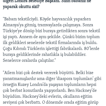
diğeri Londra Belediye Başkanı. Sizin babanız ne
yaparak okuttu sizi?
''Babam tekstilciydi. Köyde hayvancılık yaparken
Almanya’ya gitmiş, tramvaylarda çalışmaya. Sonra
Türkiye’ye dönüp bizi buraya getirdikten sonra tekstil
işi yaptı. Annem de aynı şekilde. Çünkü bizim toplum
ilk geldikleri senelerde tekstil firmalarında iş buldu.
Çoğu Kıbrıslı Türklerin işlettiği fabrikalardı. 80’lerde
buraya geldiklerinde rahatlıkla iş bulabildiler.
Senelerce oralarda çalıştılar.''
''Ailem bizi çok destek vererek büyüttü. Belki bize
yansıtmamışlardır ama diğer ‘diaspora toplumları’ gibi
örneğin Kuzey Londra’da yaşayan toplumların hepsi
çok berbat konutlarda yaşıyorlardı. Ben Hackney’de
büyüdüm. Hackney’deki evlerin, okulların eğitim
seviyesi çok berbattı. O dönemde orada eğitim görüp