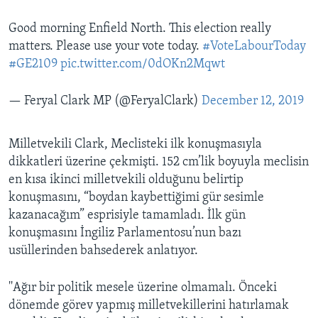
Good morning Enfield North. This election really
matters. Please use your vote today.
#VoteLabourToday
#GE2109
pic.twitter.com/0dOKn2Mqwt
— Feryal Clark MP (@FeryalClark)
December 12, 2019
Milletvekili Clark, Meclisteki ilk konuşmasıyla
dikkatleri üzerine çekmişti. 152 cm’lik boyuyla meclisin
en kısa ikinci milletvekili olduğunu belirtip
konuşmasını, “boydan kaybettiğimi gür sesimle
kazanacağım” esprisiyle tamamladı. İlk gün
konuşmasını İngiliz Parlamentosu’nun bazı
usüllerinden bahsederek anlatıyor.
''Ağır bir politik mesele üzerine olmamalı. Önceki
dönemde görev yapmış milletvekillerini hatırlamak