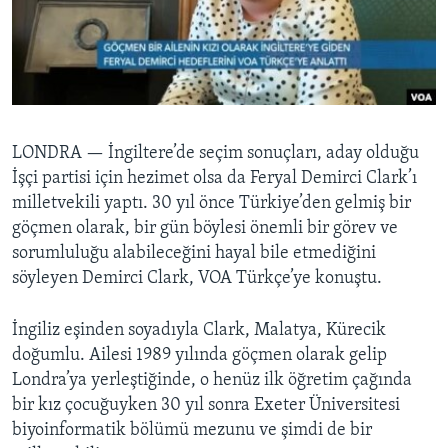
BIZI TAKIP EDIN
HAYATTAN
SANAT
Diller
LONDRA —
İngiltere’de seçim sonuçları, aday olduğu
İşçi partisi için hezimet olsa da Feryal Demirci Clark’ı
milletvekili yaptı. 30 yıl önce Türkiye’den gelmiş bir
göçmen olarak, bir gün böylesi önemli bir görev ve
sorumluluğu alabileceğini hayal bile etmediğini
söyleyen Demirci Clark, VOA Türkçe’ye konuştu.
İngiliz eşinden soyadıyla Clark, Malatya, Kürecik
doğumlu. Ailesi 1989 yılında göçmen olarak gelip
Londra’ya yerleştiğinde, o henüz ilk öğretim çağında
bir kız çocuğuyken 30 yıl sonra Exeter Üniversitesi
biyoinformatik bölümü mezunu ve şimdi de bir