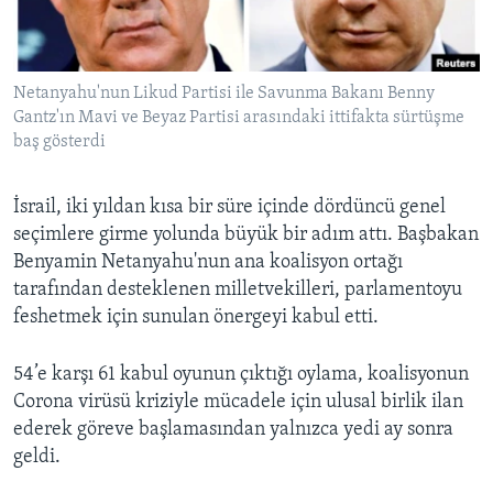
BIZI TAKIP EDIN
HAYATTAN
SANAT
Netanyahu'nun Likud Partisi ile Savunma Bakanı Benny
Gantz'ın Mavi ve Beyaz Partisi arasındaki ittifakta sürtüşme
Diller
baş gösterdi
İsrail, iki yıldan kısa bir süre içinde dördüncü genel
seçimlere girme yolunda büyük bir adım attı. Başbakan
Benyamin Netanyahu'nun ana koalisyon ortağı
tarafından desteklenen milletvekilleri, parlamentoyu
feshetmek için sunulan önergeyi kabul etti.
54’e karşı 61 kabul oyunun çıktığı oylama, koalisyonun
Corona virüsü kriziyle mücadele için ulusal birlik ilan
ederek göreve başlamasından yalnızca yedi ay sonra
geldi.