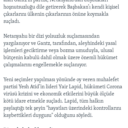
alan Gantz'ın partisi, Netanyahu'dan duydukları
hoşnutsuzluğu dile getirerek Başbakan’ı kendi kişisel
çıkarlarını ülkenin çıkarlarının önüne koymakla
suçladı.
Netanyahu bir dizi yolsuzluk suçlamasından
yargılanıyor ve Gantz, tarafından, aleyhindeki yasal
işlemleri geciktirme veya bozma umuduyla, ulusal
bütçenin kabulü dahil olmak üzere önemli hükümet
çalışmalarını engellemekle suçlanıyor.
Yeni seçimler yapılması yönünde oy veren muhalefet
partisi Yesh Atid’in lideri Yair Lapid, hükümeti Corona
virüsü krizini ve ekonomik etkilerini büyük ölçüde
kötü idare etmekle suçladı. Lapid, tüm halkın
paylaştığı tek şeyin "hayatları üzerindeki kontrollarını
kaybettikleri duygusu" olduğunu söyledi.