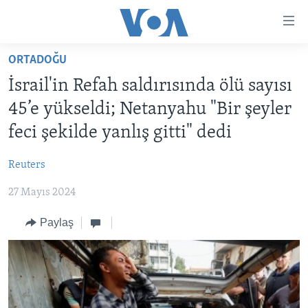
Erişilebilirlik
Ana
içeriğe
ORTADOĞU
geç
HABERLER
Ana
İsrail'in Refah saldırısında ölü sayısı
PROGRAMLAR
TÜRKİYE
navigasyona
45’e yükseldi; Netanyahu "Bir şeyler
geç
UKRAYNA KRİZİ
AMERİKA
AMERİKA'DA YAŞAM
feci şekilde yanlış gitti" dedi
Aramaya
YAPAY ZEKA
ORTADOĞU
geç
Reuters
YORUMLAR
AVRUPA
27 Mayıs 2024
AMERIKA'YA ÖZEL
ULUSLARARASI
İNGİLİZCE DERSLERİ
Paylaş
SAĞLIK
MULTİMEDYA
BİLİM VE TEKNOLOJİ
EKONOMİ
VİDEO GALERİ
LEARNING ENGLISH
ÇEVRE
FOTO GALERİ