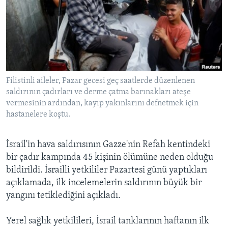
BIZI TAKIP EDIN
HAYATTAN
SANAT
Diller
Filistinli aileler, Pazar gecesi geç saatlerde düzenlenen
saldırının çadırları ve derme çatma barınakları ateşe
vermesinin ardından, kayıp yakınlarını defnetmek için
hastanelere koştu.
İsrail'in hava saldırısının Gazze'nin Refah kentindeki
bir çadır kampında 45 kişinin ölümüne neden olduğu
bildirildi. İsrailli yetkililer Pazartesi günü yaptıkları
açıklamada, ilk incelemelerin saldırının büyük bir
yangını tetiklediğini açıkladı.
Yerel sağlık yetkilileri, İsrail tanklarının haftanın ilk