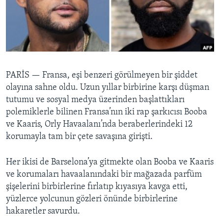
BIZI TAKIP EDIN
HAYATTAN
SANAT
Diller
PARİS —
Fransa, eşi benzeri görülmeyen bir şiddet
olayına sahne oldu. Uzun yıllar birbirine karşı düşman
tutumu ve sosyal medya üzerinden başlattıkları
polemiklerle bilinen Fransa’nın iki rap şarkıcısı Booba
ve Kaaris, Orly Havaalanı’nda beraberlerindeki 12
korumayla tam bir çete savaşına girişti.
Her ikisi de Barselona’ya gitmekte olan Booba ve Kaaris
ve korumaları havaalanındaki bir mağazada parfüm
şişelerini birbirlerine fırlatıp kıyasıya kavga etti,
yüzlerce yolcunun gözleri önünde birbirlerine
hakaretler savurdu.