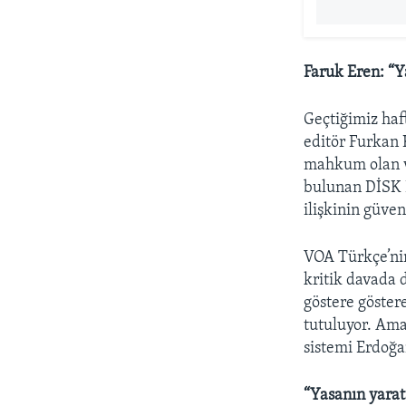
Faruk Eren: “Ya
Geçtiğimiz haf
editör Furkan K
mahkum olan v
bulunan DİSK B
ilişkinin güven
VOA Türkçe’nin
kritik davada 
göstere göster
tutuluyor. Ama 
sistemi Erdoğa
“Yasanın yarata