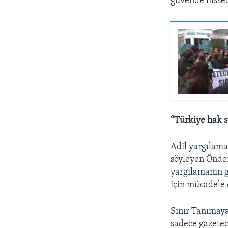
güvende hissed
“Türkiye hak s
Adil yargılama
söyleyen Önder
yargılamanın g
için mücadele 
Sınır Tanımaya
sadece gazeteci