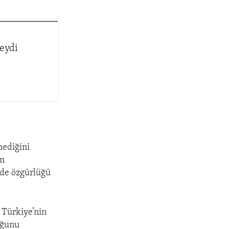
eydi
mediğini
en
ade özgürlüğü
 Türkiye’nin
duğunu