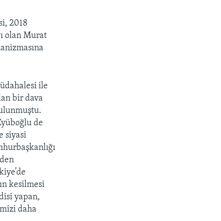
si, 2018
yı olan Murat
ekanizmasına
üdahalesi ile
lan bir dava
bulunmuştu.
Eyüboğlu de
e siyasi
umhurbaşkanlığı
’den
kiye’de
ın kesilmesi
disi yapan,
imizi daha