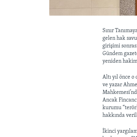
Sınır Tanımaya
gelen hak savu
girişimi sonr
Gündem gazetes
yeniden hakim 
Altı yıl önce 
ve yazar Ahmet
Mahkemesi’nde 
Ancak Fincancı
kurumu “terörl
hakkında veril
İkinci yargıla