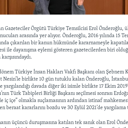
n Gazeteciler Örgütü Türkiye Temsilcisi Erol Önderoğlu, 
nucuları arasında yer alıyor. Önderoğlu, 2016 yılında 15 
asında çıkarılan bir kanun hükmünde kararnameyle kapatıl
i ile dayanışma eylemi gösteren gazetecilerden biri olduğ
karşısındaydı.
o dönem Türkiye İnsan Hakları Vakfı Başkanı olan Şebnem 
 Nesin’le birlikte 10 gün tutuklu kalan Önderoğlu, İstanbul
yargılandığı davada diğer iki isimle birlikte 17 Ekim 2019’
’nın Türk Tabipleri Birliği Başkanı seçilmesi sonrası Erdoğ
e iç içe” olmakla suçlamasının ardından istinaf mahkemesi
en beraat kararlarını bozdu ve 30 Eylül 2021’de yargılama 
manın üçüncü duruşmasına katılan tek sanık olan Erol Önde