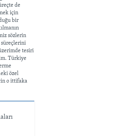
üreçte de
mek için
duğu bir
kılmanın
iz sözlerin
süreçlerini
zerimde tesiri
yim. Türkiye
verme
eki özel
n o ittifaka
aları