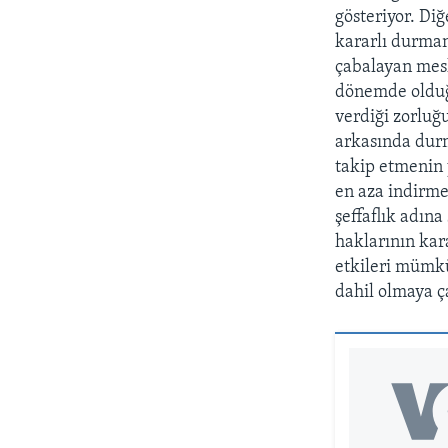
gösteriyor. Di
kararlı durman
çabalayan mesl
dönemde olduğ
verdiği zorluğ
arkasında durm
takip etmenin 
en aza indirme
şeffaflık adın
haklarının kar
etkileri mümkü
dahil olmaya ç