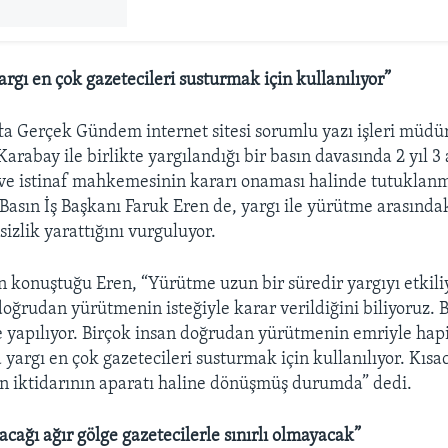
rgı en çok gazetecileri susturmak için kullanılıyor”
ta Gerçek Gündem internet sitesi sorumlu yazı işleri müdü
arabay ile birlikte yargılandığı bir basın davasında 2 yıl 3
e istinaf mahkemesinin kararı onaması halinde tutuklanm
asın İş Başkanı Faruk Eren de, yargı ile yürütme arasındaki
sizlik yarattığını vurguluyor.
 konuştuğu Eren, “Yürütme uzun bir süredir yargıyı etkiliy
doğrudan yürütmenin isteğiyle karar verildiğini biliyoruz.
e yapılıyor. Birçok insan doğrudan yürütmenin emriyle ha
yargı en çok gazetecileri susturmak için kullanılıyor. Kısac
n iktidarının aparatı haline dönüşmüş durumda” dedi.
cağı ağır gölge gazetecilerle sınırlı olmayacak”