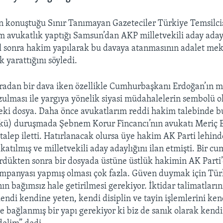
 konuştuğu Sınır Tanımayan Gazeteciler Türkiye Temsilci
m avukatlık yaptığı Samsun’dan AKP milletvekili aday ada
yıl sonra hakim yapılarak bu davaya atanmasının adalet m
k yarattığını söyledi.
radan bir dava iken özellikle Cumhurbaşkanı Erdoğan’ın m
zulması ile yargıya yönelik siyasi müdahalelerin sembolü o
ki dosya. Daha önce avukatlarım reddi hakim talebinde 
ü) duruşmada Şebnem Korur Fincancı’nın avukatı Meriç 
talep iletti. Hatırlanacak olursa üye hakim AK Parti lehind
atılmış ve milletvekili aday adaylığını ilan etmişti. Bir c
rdükten sonra bir dosyada üstüne üstlük hakimin AK Parti
ampanyası yapmış olması çok fazla. Güven duymak için Tür
ın bağımsız hale getirilmesi gerekiyor. İktidar talimatların
kendi kendine yeten, kendi disiplin ve tayin işlemlerini ken
re bağlanmış bir yapı gerekiyor ki biz de sanık olarak kend