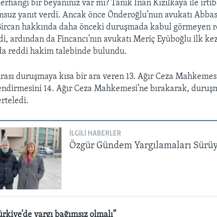
erhangi bir beyanınız var mı? Tanık İnan Kızılkaya ile irtib
msuz yanıt verdi. Ancak önce Önderoğlu’nun avukatı Abbas
ircan hakkında daha önceki duruşmada kabul görmeyen 
edi, ardından da Fincancı’nın avukatı Meriç Eyüboğlu ilk ke
a reddi hakim talebinde bulundu.
nrası duruşmaya kısa bir ara veren 13. Ağır Ceza Mahkemes
endirmesini 14. Ağır Ceza Mahkemesi’ne bırakarak, duruşm
rteledi.
İLGILI HABERLER
Özgür Gündem Yargılamaları Sürü
rkiye’de yargı bağımsız olmalı”