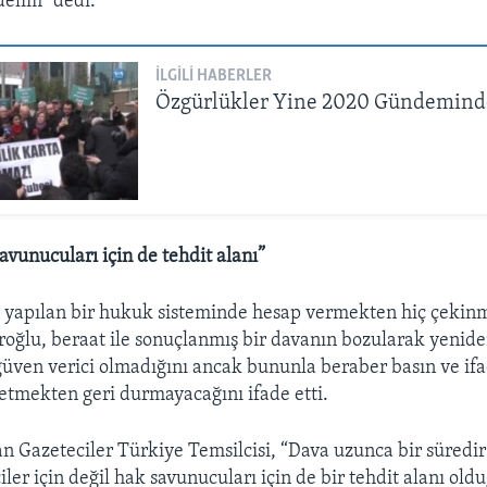
elim” dedi.
İLGILI HABERLER
Özgürlükler Yine 2020 Gündemind
avunucuları için de tehdit alanı”
 yapılan bir hukuk sisteminde hesap vermekten hiç çekin
oğlu, beraat ile sonuçlanmış bir davanın bozularak yenid
üven verici olmadığını ancak bununla beraber basın ve if
etmekten geri durmayacağını ifade etti.
n Gazeteciler Türkiye Temsilcisi, “Dava uzunca bir süredir
ler için değil hak savunucuları için de bir tehdit alanı ol