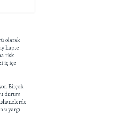
rü olarak
 ay hapse
a risk
 iç içe
or. Birçok
 Bu durum
pishanelerde
ası yargı