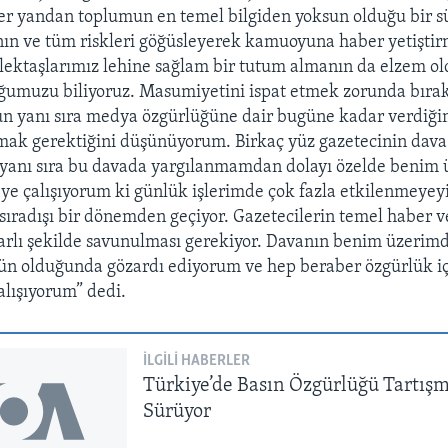
ğer yandan toplumun en temel bilgiden yoksun olduğu bir s
ın ve tüm riskleri göğüsleyerek kamuoyuna haber yetiştir
ektaşlarımız lehine sağlam bir tutum almanın da elzem ol
umuzu biliyoruz. Masumiyetini ispat etmek zorunda bıra
un yanı sıra medya özgürlüğüne dair bugüne kadar verdiğim
ak gerektiğini düşünüyorum. Birkaç yüz gazetecinin dava 
yanı sıra bu davada yargılanmamdan dolayı özelde benim ü
ye çalışıyorum ki günlük işlerimde çok fazla etkilenmeye
a sıradışı bir dönemden geçiyor. Gazetecilerin temel haber 
arlı şekilde savunulması gerekiyor. Davanın benim üzerimd
n olduğunda gözardı ediyorum ve hep beraber özgürlük içi
alışıyorum” dedi.
İLGILI HABERLER
Türkiye’de Basın Özgürlüğü Tartışm
Sürüyor