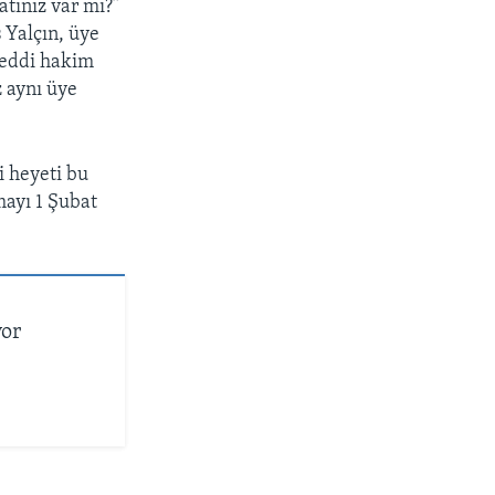
atınız var mı?”
 Yalçın, üye
reddi hakim
z aynı üye
i heyeti bu
ayı 1 Şubat
yor