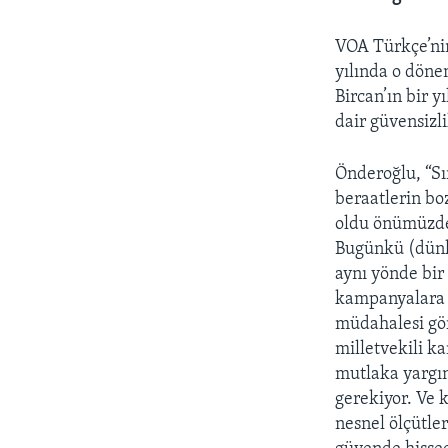
VOA Türkçe’nin
yılında o döne
Bircan’ın bir 
dair güvensizli
Önderoğlu, “Sı
beraatlerin bo
oldu önümüzde
Bugünkü (dünk
aynı yönde bir 
kampanyalara k
müdahalesi gö
milletvekili k
mutlaka yargın
gerekiyor. Ve 
nesnel ölçütle