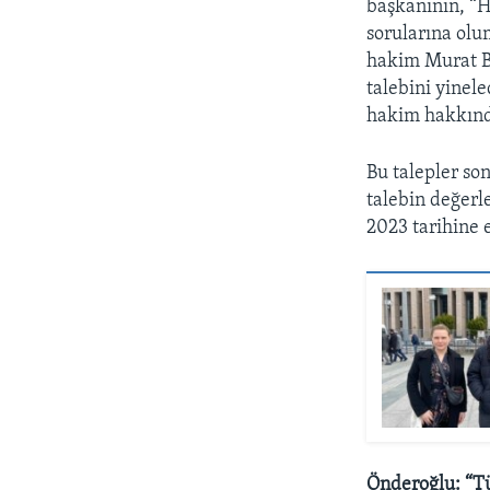
başkanının, “H
sorularına olu
hakim Murat B
talebini yinel
hakim hakkınd
Bu talepler so
talebin değerl
2023 tarihine e
Önderoğlu: “Tü