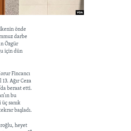
ülkenin önde
Temmuz darbe
an Özgür
u için dün
Korur Fincancı
 13. Ağır Ceza
da beraat etti.
an’ın bu
 üç sanık
tekrar başladı.
roğlu, heyet