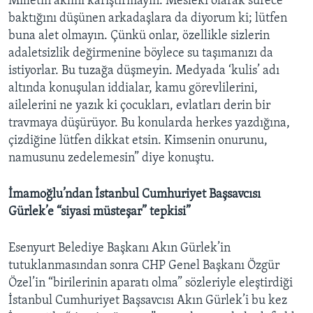
Milletin aklını karıştırmayın. Mesleki olarak sürece
baktığını düşünen arkadaşlara da diyorum ki; lütfen
buna alet olmayın. Çünkü onlar, özellikle sizlerin
adaletsizlik değirmenine böylece su taşımanızı da
istiyorlar. Bu tuzağa düşmeyin. Medyada ‘kulis’ adı
altında konuşulan iddialar, kamu görevlilerini,
ailelerini ne yazık ki çocukları, evlatları derin bir
travmaya düşürüyor. Bu konularda herkes yazdığına,
çizdiğine lütfen dikkat etsin. Kimsenin onurunu,
namusunu zedelemesin” diye konuştu.
İmamoğlu’ndan İstanbul Cumhuriyet Başsavcısı
Gürlek’e “siyasi müsteşar” tepkisi”
Esenyurt Belediye Başkanı Akın Gürlek’in
tutuklanmasından sonra CHP Genel Başkanı Özgür
Özel’in “birilerinin aparatı olma” sözleriyle eleştirdiği
İstanbul Cumhuriyet Başsavcısı Akın Gürlek’i bu kez