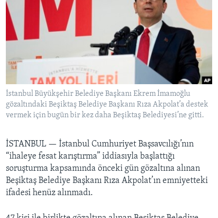
BIZI TAKIP EDIN
HAYATTAN
SANAT
Diller
İstanbul Büyükşehir Belediye Başkanı Ekrem İmamoğlu
gözaltındaki Beşiktaş Belediye Başkanı Rıza Akpolat’a destek
vermek için bugün bir kez daha Beşiktaş Belediyesi’ne gitti.
İSTANBUL —
İstanbul Cumhuriyet Başsavcılığı’nın
“ihaleye fesat karıştırma” iddiasıyla başlattığı
soruşturma kapsamında önceki gün gözaltına alınan
Beşiktaş Belediye Başkanı Rıza Akpolat’ın emniyetteki
ifadesi henüz alınmadı.