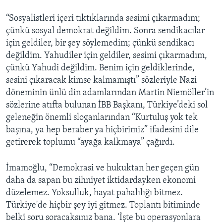
720p
“Sosyalistleri içeri tıktıklarında sesimi çıkarmadım;
720p
1080p
çünkü sosyal demokrat değildim. Sonra sendikacılar
1080p
için geldiler, bir şey söylemedim; çünkü sendikacı
değildim. Yahudiler için geldiler, sesimi çıkarmadım,
çünkü Yahudi değildim. Benim için geldiklerinde,
sesini çıkaracak kimse kalmamıştı” sözleriyle Nazi
döneminin ünlü din adamlarından Martin Niemöller’in
sözlerine atıfta bulunan İBB Başkanı, Türkiye’deki sol
geleneğin önemli sloganlarından “Kurtuluş yok tek
başına, ya hep beraber ya hiçbirimiz” ifadesini dile
getirerek toplumu “ayağa kalkmaya” çağırdı.
İmamoğlu, “Demokrasi ve hukuktan her geçen gün
daha da sapan bu zihniyet iktidardayken ekonomi
düzelemez. Yoksulluk, hayat pahalılığı bitmez.
Türkiye'de hiçbir şey iyi gitmez. Toplantı bitiminde
belki soru soracaksınız bana. ‘İşte bu operasyonlara