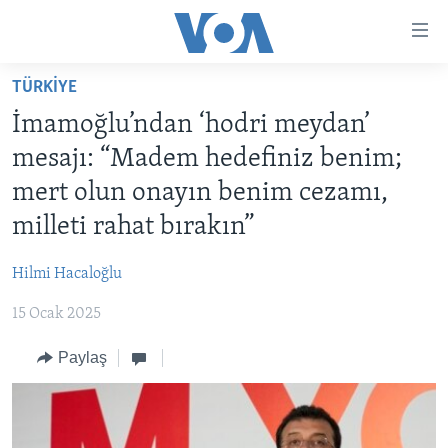
Erişilebilirlik
Ana
içeriğe
TÜRKİYE
geç
HABERLER
Ana
İmamoğlu’ndan ‘hodri meydan’
PROGRAMLAR
TÜRKİYE
navigasyona
mesajı: “Madem hedefiniz benim;
geç
UKRAYNA KRİZİ
AMERİKA
AMERİKA'DA YAŞAM
mert olun onayın benim cezamı,
Aramaya
YAPAY ZEKA
ORTADOĞU
geç
milleti rahat bırakın”
YORUMLAR
AVRUPA
Hilmi Hacaloğlu
AMERIKA'YA ÖZEL
ULUSLARARASI
15 Ocak 2025
İNGİLİZCE DERSLERİ
SAĞLIK
Paylaş
MULTİMEDYA
BİLİM VE TEKNOLOJİ
EKONOMİ
VİDEO GALERİ
LEARNING ENGLISH
ÇEVRE
FOTO GALERİ