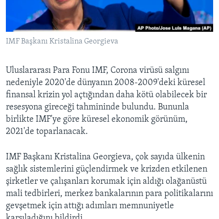
BIZI TAKIP EDIN
HAYATTAN
SANAT
IMF Başkanı Kristalina Georgieva
Diller
Uluslararası Para Fonu IMF, Corona virüsü salgını
nedeniyle 2020'de dünyanın 2008-2009'deki küresel
finansal krizin yol açtığından daha kötü olabilecek bir
resesyona gireceği tahmininde bulundu. Bununla
birlikte IMF'ye göre küresel ekonomik görünüm,
2021'de toparlanacak.
IMF Başkanı Kristalina Georgieva, çok sayıda ülkenin
sağlık sistemlerini güçlendirmek ve krizden etkilenen
şirketler ve çalışanları korumak için aldığı olağanüstü
mali tedbirleri, merkez bankalarının para politikalarını
gevşetmek için attığı adımları memnuniyetle
karşıladığını bildirdi.