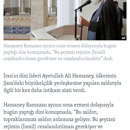
BIZI TAKIP EDIN
HAYATTAN
SANAT
Diller
Hamaney Ramazan ayının sona ermesi dolayısıyla bugün
yaptığı dini konuşmada, “Bu şeytani rejimin (İsrail)
cezalandırılması gerekiyor ve cezalandırılacaktır” dedi.
İran’ın dini lideri Ayetullah Ali Hamaney, ülkesinin
Şam’daki büyükelçilik yerleşkesine yapılan saldırıyla
ilgili bir kez daha intikam sözü verdi.
Hamaney Ramazan ayının sona ermesi dolayısıyla
bugün yaptığı dini konuşmada, “Bu saldırı,
topraklarımıza saldırı anlamına geliyor. Bu şeytani
rejimin (İsrail) cezalandırılması gerekiyor ve