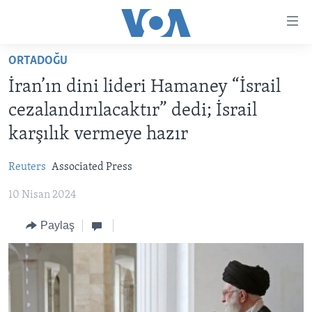
Erişilebilirlik
Ana
içeriğe
ORTADOĞU
geç
HABERLER
Ana
İran’ın dini lideri Hamaney “İsrail
PROGRAMLAR
TÜRKİYE
navigasyona
cezalandırılacaktır” dedi; İsrail
geç
UKRAYNA KRİZİ
AMERİKA
AMERİKA'DA YAŞAM
karşılık vermeye hazır
Aramaya
YAPAY ZEKA
ORTADOĞU
geç
Reuters
Associated Press
YORUMLAR
AVRUPA
10 Nisan 2024
AMERIKA'YA ÖZEL
ULUSLARARASI
İNGİLİZCE DERSLERİ
Paylaş
SAĞLIK
MULTİMEDYA
BİLİM VE TEKNOLOJİ
EKONOMİ
VİDEO GALERİ
LEARNING ENGLISH
ÇEVRE
FOTO GALERİ