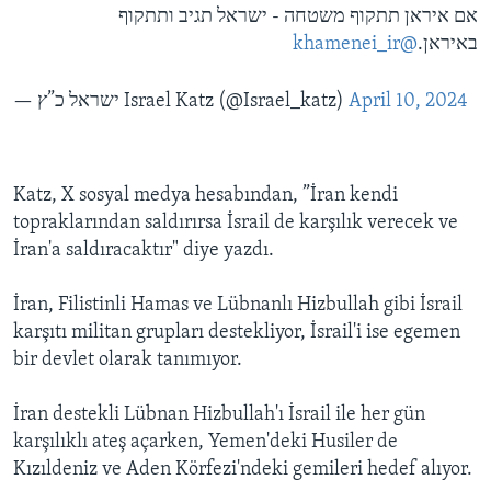
אם איראן תתקוף משטחה - ישראל תגיב ותתקוף
@khamenei_ir
באיראן.
— ישראל כ”ץ Israel Katz (@Israel_katz)
April 10, 2024
Katz, X sosyal medya hesabından, ”İran kendi
topraklarından saldırırsa İsrail de karşılık verecek ve
İran'a saldıracaktır" diye yazdı.
İran, Filistinli Hamas ve Lübnanlı Hizbullah gibi İsrail
karşıtı militan grupları destekliyor, İsrail'i ise egemen
bir devlet olarak tanımıyor.
İran destekli Lübnan Hizbullah'ı İsrail ile her gün
karşılıklı ateş açarken, Yemen'deki Husiler de
Kızıldeniz ve Aden Körfezi'ndeki gemileri hedef alıyor.