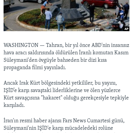
BIZI TAKIP EDIN
HAYATTAN
SANAT
Diller
WASHINGTON —
Tahran, bir yıl önce ABD'nin insansız
hava aracı saldırısında öldürülen İranlı komutan Kasım
Süleymani'den övgüyle bahseden bir dizi kısa
propaganda filmi yayınladı.
Ancak Irak Kürt bölgesindeki yetkililer, bu yayını,
IŞİD’e karşı savaştaki liderliklerine ve ölen yüzlerce
Kürt savaşçısına "hakaret" olduğu gerekçesiyle tepkiyle
karşıladı.
İran'ın resmi haber ajansı Fars News Cumartesi günü,
Süleymani'nin IŞİD'e karşı mücadeledeki rolüne