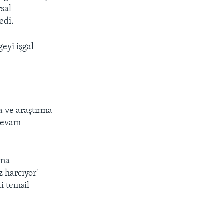
rsal
edi.
geyi işgal
a ve araştırma
 devam
ına
z harcıyor"
i temsil