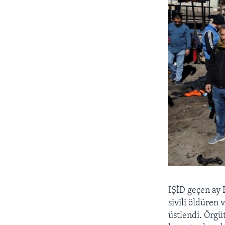
IŞİD geçen ay 
sivili öldüren 
üstlendi. Örgüt