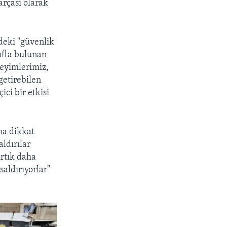
parçası olarak
deki "güvenlik
tıfta bulunan
eyimlerimiz,
getirebilen
ci bir etkisi
na dikkat
ldırılar
Artık daha
saldırıyorlar"