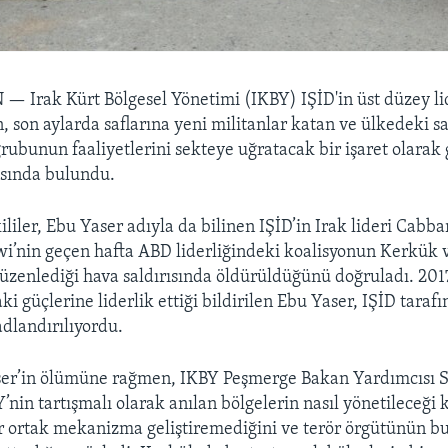
N —
Irak Kürt Bölgesel Yönetimi (IKBY) IŞİD'in üst düzey li
 son aylarda saflarına yeni militanlar katan ve ülkedeki sal
 grubunun faaliyetlerini sekteye uğratacak bir işaret olara
ısında bulundu.
liler, Ebu Yaser adıyla da bilinen IŞİD’in Irak lideri Cabb
wi’nin geçen hafta ABD liderliğindeki koalisyonun Kerkük v
üzenlediği hava saldırısında öldürüldüğünü doğruladı. 201
ki güçlerine liderlik ettiği bildirilen Ebu Yaser, IŞİD tarafı
 adlandırılıyordu.
er’in ölümüne rağmen, IKBY Peşmerge Bakan Yardımcısı S
Y’nin tartışmalı olarak anılan bölgelerin nasıl yönetileceğ
ir ortak mekanizma geliştiremediğini ve terör örgütünün bu