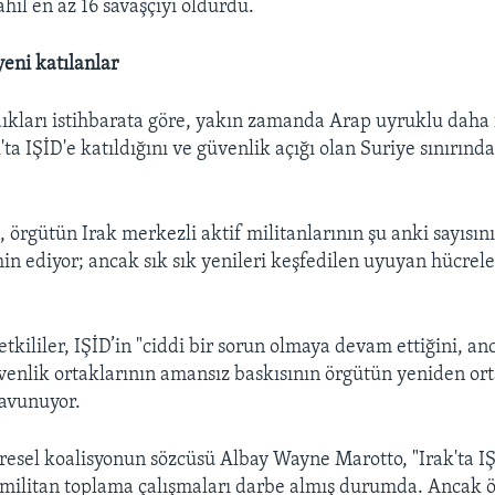
hil en az 16 savaşçıyı öldürdü.
yeni katılanlar
ldıkları istihbarata göre, yakın zamanda Arap uyruklu daha 
'ta IŞİD'e katıldığını ve güvenlik açığı olan Suriye sınırında
, örgütün Irak merkezli aktif militanlarının şu anki sayısın
n ediyor; ancak sık sık yenileri keşfedilen uyuyan hücrele
etkililer, IŞİD’in "ciddi bir sorun olmaya devam ettiğini, an
venlik ortaklarının amansız baskısının örgütün yeniden or
savunuyor.
üresel koalisyonun sözcüsü Albay Wayne Marotto, "Irak'ta IŞİ
militan toplama çalışmaları darbe almış durumda. Ancak 