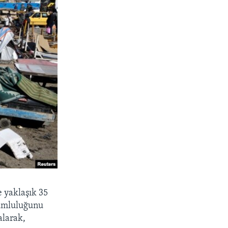
e yaklaşık 35
orumluluğunu
alarak,