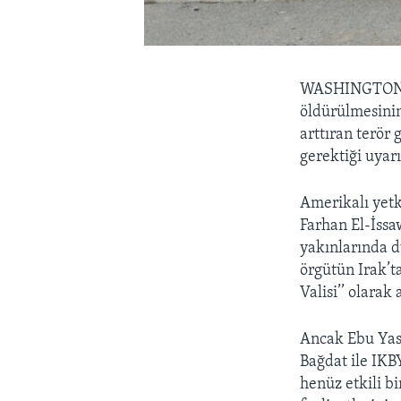
WASHINGTO
öldürülmesinin,
arttıran terör
gerektiği uyar
Amerikalı yetki
Farhan El-İssa
yakınlarında d
örgütün Irak’ta
Valisi’’ olarak
Ancak Ebu Yas
Bağdat ile IKB
henüz etkili b