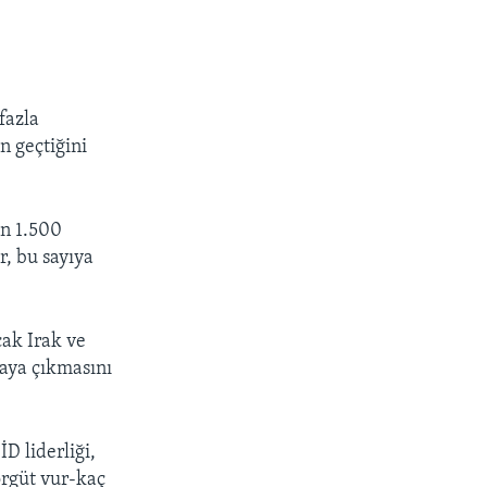
fazla
n geçtiğini
ın 1.500
r, bu sayıya
cak Irak ve
taya çıkmasını
D liderliği,
örgüt vur-kaç