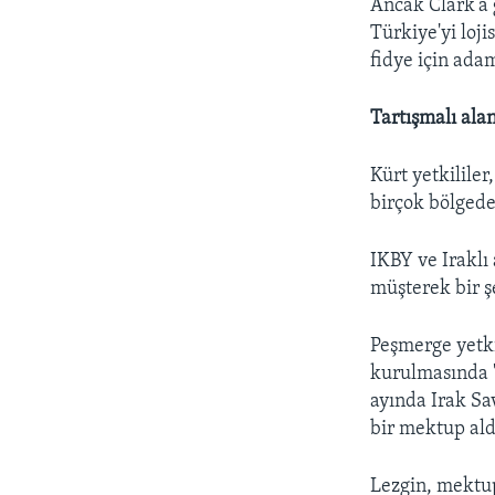
Ancak Clark’a 
Türkiye'yi loj
fidye için ada
Tartışmalı ala
Kürt yetkililer
birçok bölgede
IKBY ve Iraklı 
müşterek bir şe
Peşmerge yetki
kurulmasında "
ayında Irak Sa
bir mektup aldı
Lezgin, mektupt