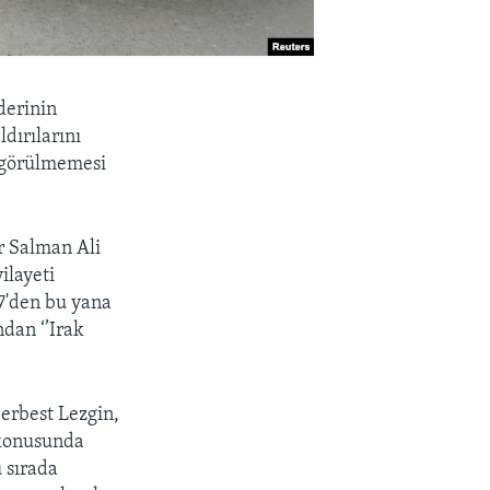
derinin
dırılarını
k görülmemesi
ar Salman Ali
ilayeti
7'den bu yana
ndan ‘’Irak
erbest Lezgin,
i konusunda
 sırada