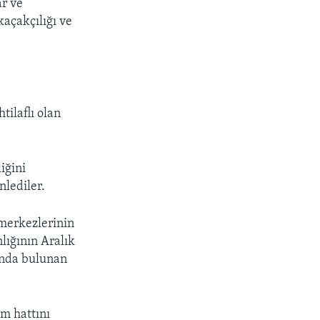
ar ve
kaçakçılığı ve
tilaflı olan
iğini
nlediler.
 merkezlerinin
lığının Aralık
ında bulunan
im hattını