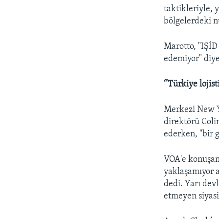
taktikleriyle, 
bölgelerdeki n
Marotto, "IŞİD 
edemiyor" diye
‘’Türkiye lojis
Merkezi New Yo
direktörü Coli
ederken, "bir 
VOA'e konuşan
yaklaşamıyor a
dedi. Yarı dev
etmeyen siyasi