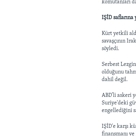
komutanları da
IŞİD saflarına 
Kürt yetkili a
savaşçının Irak
söyledi.
Serbest Lezgin
olduğunu tahmi
dahil değil.
ABD’li askeri y
Suriye'deki gü
engellediğini 
IŞİD'e karşı k
finansmanı ve 