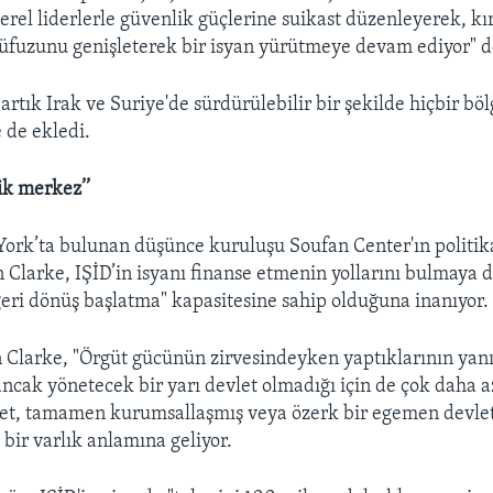
yerel liderlerle güvenlik güçlerine suikast düzenleyerek, kı
üfuzunu genişleterek bir isyan yürütmeye devam ediyor" d
artık Irak ve Suriye'de sürdürülebilir bir şekilde hiçbir böl
 de ekledi.
tik merkez’’
rk’ta bulunan düşünce kuruluşu Soufan Center'ın politik
n Clarke, IŞİD’in isyanı finanse etmenin yollarını bulmaya
geri dönüş başlatma" kapasitesine sahip olduğuna inanıyor.
 Clarke, "Örgüt gücünün zirvesindeyken yaptıklarının yan
ncak yönetecek bir yarı devlet olmadığı için de çok daha a
let, tamamen kurumsallaşmış veya özerk bir egemen devlet
 bir varlık anlamına geliyor.