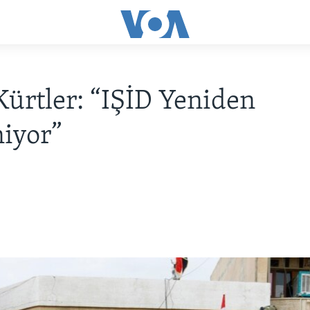
 Kürtler: “IŞİD Yeniden
niyor”