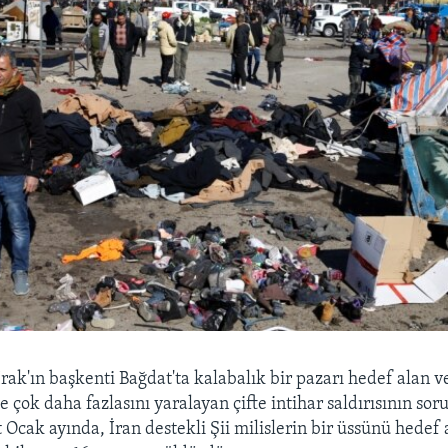
Irak'ın başkenti Bağdat'ta kalabalık bir pazarı hedef alan v
ve çok daha fazlasını yaralayan çifte intihar saldırısının s
 Ocak ayında, İran destekli Şii milislerin bir üssünü hedef 