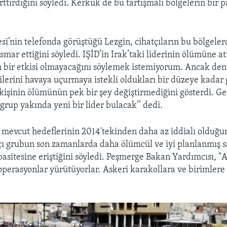
arttırdığını söyledi. Kerkük de bu tartışmalı bölgelerin bir 
si’nin telefonda görüştüğü Lezgin, cihatçıların bu bölgeler
smar ettiğini söyledi. IŞİD’in Irak’taki liderinin ölümüne a
 bir etkisi olmayacağını söylemek istemiyorum. Ancak den
ilerini havaya uçurmaya istekli oldukları bir düzeye kadar 
kişinin ölümünün pek bir şey değiştirmediğini gösterdi. Geçi
 grup yakında yeni bir lider bulacak’’ dedi.
n mevcut hedeflerinin 2014'tekinden daha az iddialı olduğu
çı grubun son zamanlarda daha ölümcül ve iyi planlanmış sa
sitesine eriştiğini söyledi. Peşmerge Bakan Yardımcısı, "
operasyonlar yürütüyorlar. Askeri karakollara ve birimlere 