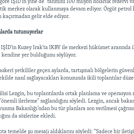
göre IŞİD'in yine de "tahmini 100 milyon dolarlık rezervi v
istik merkez olarak kullanmaya devam ediyor. Örgüt petrol 
m kaçırmadan gelir elde ediyor.
nlarda tutunuyorlar
, IŞİD'in Kuzey Irak'ta IKBY ile merkezi hükümet arasında ih
 kendine yer bulduğunu söylüyor.
askeri yetkililer geçen aylarda, tartışmalı bölgelerin güvenl
kilde nasıl sağlayacakları konusunda ikili toplantılar düze
lisi Lezgin, bu toplantılarda ortak planlama ve operasyon
önemli ilerleme" sağlandığını söyledi. Lezgin, ancak bakan
vunma Bakanlığı’ndan bu tür planlara son verilmesi çağrıs
ğını da sözlerine ekledi.
a temelde şu mesajı aldıklarını söyledi: ‘‘Sadece bir iletiş