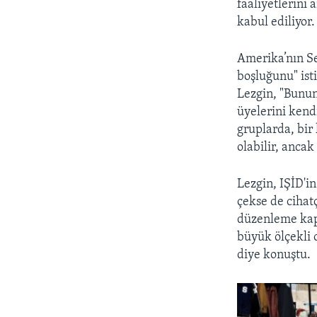
faaliyetlerini 
kabul ediliyor.
Amerika’nın Se
boşluğunu" isti
Lezgin, "Bunun
üyelerini kend
gruplarda, bir 
olabilir, ancak
Lezgin, IŞİD'i
çekse de cihat
düzenleme kapa
büyük ölçekli 
diye konuştu.