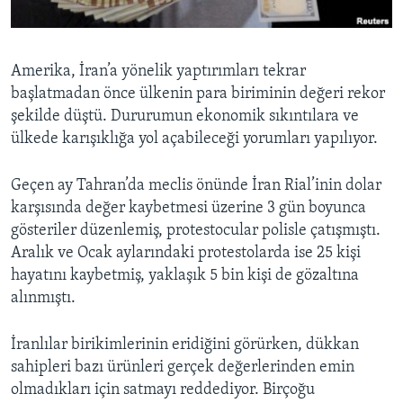
BIZI TAKIP EDIN
HAYATTAN
SANAT
Amerika, İran’a yönelik yaptırımları tekrar
başlatmadan önce ülkenin para biriminin değeri rekor
Diller
şekilde düştü. Dururumun ekonomik sıkıntılara ve
ülkede karışıklığa yol açabileceği yorumları yapılıyor.
Geçen ay Tahran’da meclis önünde İran Rial’inin dolar
karşısında değer kaybetmesi üzerine 3 gün boyunca
gösteriler düzenlemiş, protestocular polisle çatışmıştı.
Aralık ve Ocak aylarındaki protestolarda ise 25 kişi
hayatını kaybetmiş, yaklaşık 5 bin kişi de gözaltına
alınmıştı.
İranlılar birikimlerinin eridiğini görürken, dükkan
sahipleri bazı ürünleri gerçek değerlerinden emin
olmadıkları için satmayı reddediyor. Birçoğu