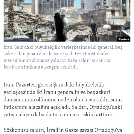
BIZI TAKIP EDIN
HAYATTAN
SANAT
Diller
İran, Şam'daki büyükelçilik yerleşkesinde iki general, beş
askeri danışman olmak üzere yedi Devrim Muhafızı
mensubunun ölümüne yol açan hava saldırısı sonrası
İsrail’den intikam alacağını açıkladı.
İran, Pazartesi gecesi Şam'daki büyükelçilik
yerleşkesinde iki İranlı generalin ve beş askeri
danışmanının ölümüne neden olan hava saldırısının
intikamını alacağını açıkladı. Saldırı, Ortadoğu'daki
çatışmaların daha da tırmanması riskini arttırdı.
Sözkonusu saldırı, İsrail'in Gazze savaşı Ortadoğu'ya