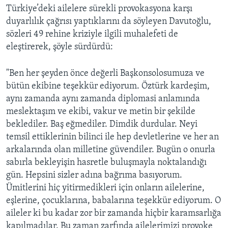
Türkiye’deki ailelere sürekli provokasyona karşı
duyarlılık çağrısı yaptıklarını da söyleyen Davutoğlu,
sözleri 49 rehine kriziyle ilgili muhalefeti de
eleştirerek, şöyle sürdürdü:
"Ben her şeyden önce değerli Başkonsolosumuza ve
bütün ekibine teşekkür ediyorum. Öztürk kardeşim,
aynı zamanda aynı zamanda diplomasi anlamında
meslektaşım ve ekibi, vakur ve metin bir şekilde
beklediler. Baş eğmediler. Dimdik durdular. Neyi
temsil ettiklerinin bilinci ile hep devletlerine ve her an
arkalarında olan milletine güvendiler. Bugün o onurla
sabırla bekleyişin hasretle buluşmayla noktalandığı
gün. Hepsini sizler adına bağrıma basıyorum.
Ümitlerini hiç yitirmedikleri için onların ailelerine,
eşlerine, çocuklarına, babalarına teşekkür ediyorum. O
aileler ki bu kadar zor bir zamanda hiçbir karamsarlığa
kapılmadılar. Bu zaman zarfında ailelerimizi provoke