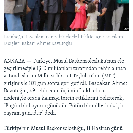
BIZI TAKIP EDIN
HAYATTAN
SANAT
Diller
Esenboğa Havaalanı'nda rehinelerle birlikte uçaktan çıkan
Dışişleri Bakanı Ahmet Davutoğlu
ANKARA —
Türkiye, Musul Başkonsolosluğu’nun ele
geçirilmesiyle IŞİD militanları tarafından rehin alınan
vatandaşlarını Milli İstihbarat Teşkilatı’nın (MİT)
girişimiyle 101 gün sonra geri getirdi. Başbakan Ahmet
Davutoğlu, 49 rehineden üçünün Iraklı olması
nedeniyle orada kalmayı tercih ettiklerini belirterek,
"Bugün bir bayram günüdür. Bütün bir milletimiz için
bayram günüdür" dedi.
Türkiye’nin Musul Başkonsolosluğu, 11 Haziran günü