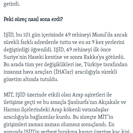
getirdi.
Peki süreç nasıl sona erdi?
IŞİD, bu 101 gün içerisinde 49 rehineyi Musul’da ancak
sürekli farklı adreslerde tuttu ve en az 9 kez yerlerini
değiştirdiği öğrenildi. IŞİD, 49 rehineyi ilk önce
Suriye'nin Haseki kentine ve sonra Rakka’ya götürdü.
Bu arada tüm yer değişiklikleri ise, Türkiye tarafından
insansız hava araçları (İHA’lar) aracılığıyla sürekli
gözetim altında tutuldu.
MİT, IŞİD üzerinde etkili olan Arap aşiretleri ile
iletişime geçti ve bu amaçla Şanlıurfa'nın Akçakale ve
Harran ilçelerindeki Arap kökenli vatandaşlar
aracılığıyla bağlantılar kurdu. Bu süreçte MİT’in
girişimleri zaman zaman olumsuz sonuçlandı. En
sonunda IŞİD’in serbest bırakma kararı üzerine kaç kişi