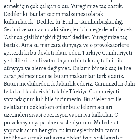
etmek için çok çalışan oldu. Yüreğimize taş bastık.
Dediler ki 'Bunlar seçim malzemesi olarak
kullanılacak.' Dediler ki 'Bunlar Cumhurbaşkanlığı
Seçimi ve sonrasındaki süreçler için değerlendirilecek.'
'Aslında gizli bir işbirliği var' dediler. Yüreğimize taş
bastık. Ama şu manzara dünyaya ve o provokatörlere
gösterdi ki bu devleti idare eden Türkiye Cumhuriyeti
yetkilileri kendi vatandaşının bir tek saç telini bile
dünyaya ve aleme değişmez. Onların bir tek saç teline
zarar gelmesindense bütün makamları terk ederiz.
Bütün mevkilerden fedakarlık ederiz. Canımızdan dahi
fedakarlık ederiz ki tek bir Türkiye Cumhuriyeti
vatandaşının kılı bile incinmesin. Bu aileler acı ile
evlatlarını beklerken onlar bu ailelerin acıları
üzerinden siyasi operasyon yapmaya kalktılar. O
provokasyon yapanlara sesleniyorum. Muhalefet
yapmak adına her gün bu kardeşlerimizin canını
tehlikeye atmak pahasına bizleri bazı açıklamalar