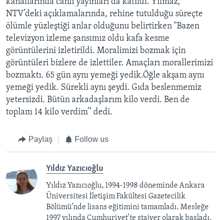
kanallarında canlı yayınları da katıldı. Yılmaz,
NTV’deki açıklamalarında, rehine tutulduğu süreçte
ölümle yüzleştiği anlar olduğunu belirtirken "Bazen
televizyon izleme şansımız oldu kafa kesme
görüntülerini izletirildi. Moralimizi bozmak için
görüntüleri bizlere de izlettiler. Amaçları morallerimizi
bozmaktı. 65 gün aynı yemeği yedik.Öğle akşam aynı
yemeği yedik. Sürekli aynı şeydi. Gıda beslenmemiz
yetersizdi. Bütün arkadaşlarım kilo verdi. Ben de
toplam 14 kilo verdim’’ dedi.
Paylaş
Follow us
Yıldız Yazıcıoğlu
Yıldız Yazıcıoğlu, 1994-1998 döneminde Ankara
Üniversitesi İletişim Fakültesi Gazetecilik
Bölümü’nde lisans eğitimini tamamladı. Mesleğe
1997 yılında Cumhuriyet’te stajyer olarak başladı.