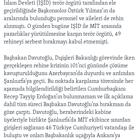
İslam Devleti (IŞİD) terör örgütü tarafından ele
geçirildiğinde Başkonsolos Öztürk Yılmaz’ın da
aralarında bulunduğu personel ve aileleri de rehin
alınmıştı. O günden bugüne IŞİD ile MİT arasında
pazarlıklar yürütülmesine karşın terör örgütü, 49
rehineyi serbest bırakmayı kabul etmemişti.
Başbakan Davutoğlu, Dışişleri Bakanlığı görevinde iken
gerçekleşen rehine krizinin 101’nci gününde çözüme
kavuşturulduğunu Azerbaycan’da duyurdu ve ardından
Şanlıurfa’ya geçti. Bu noktada karşılama töreninde her
aşamada bilgilendirildiği belirtilen Cumhurbaşkanı
Recep Tayyip Erdoğan’ın bulunmaması ve ilk açıklama
dahil tüm süreci Başbakan Davutoğlu’na bırakması da
göze çarptı. Davutoğlu, beraberindeki kabine
üyeleriyle birlikte Şanlıurfa’da MİT ekibince sınırdan
girişleri sağlanan 46 Türkiye Cumhuriyeti vatandaşı ile
buluştu ve onları Başbakanlık uçağıyla Ankara’ya