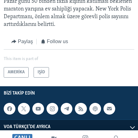
Pazar günü 50 binden fazla kişinin katılması beklenen
maraton yarışına ev sahipliği yapacak. New York Polis
Departmanı, önlem almak üzere görevli polis sayısını
arttırdıklarını belirtti.
Paylaş
Follow us
This item is part of
AMERİKA
IŞİD
BIZI TAKIP EDIN
VOA TÜRKÇE'DE AYRICA