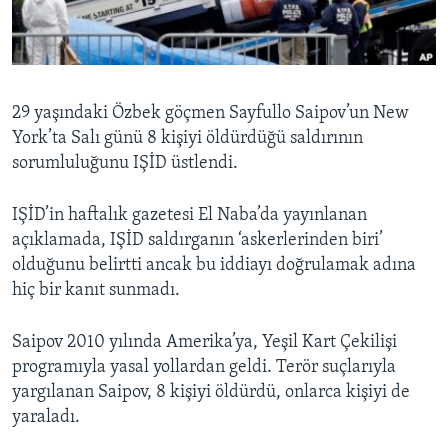
BIZI TAKIP EDIN
HAYATTAN
SANAT
Diller
29 yaşındaki Özbek göçmen Sayfullo Saipov’un New
York’ta Salı günü 8 kişiyi öldürdüğü saldırının
sorumluluğunu IŞİD üstlendi.
IŞİD’in haftalık gazetesi El Naba’da yayınlanan
açıklamada, IŞİD saldırganın ‘askerlerinden biri’
olduğunu belirtti ancak bu iddiayı doğrulamak adına
hiç bir kanıt sunmadı.
Saipov 2010 yılında Amerika’ya, Yeşil Kart Çekilişi
programıyla yasal yollardan geldi. Terör suçlarıyla
yargılanan Saipov, 8 kişiyi öldürdü, onlarca kişiyi de
yaraladı.