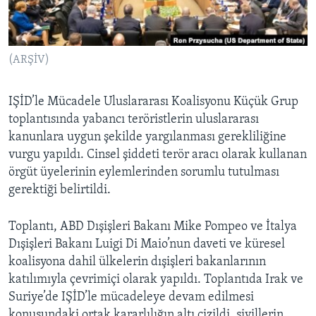
BIZI TAKIP EDIN
HAYATTAN
SANAT
(ARŞİV)
Diller
IŞİD’le Mücadele Uluslararası Koalisyonu Küçük Grup
toplantısında yabancı teröristlerin uluslararası
kanunlara uygun şekilde yargılanması gerekliliğine
vurgu yapıldı. Cinsel şiddeti terör aracı olarak kullanan
örgüt üyelerinin eylemlerinden sorumlu tutulması
gerektiği belirtildi.
Toplantı, ABD Dışişleri Bakanı Mike Pompeo ve İtalya
Dışişleri Bakanı Luigi Di Maio’nun daveti ve küresel
koalisyona dahil ülkelerin dışişleri bakanlarının
katılımıyla çevrimiçi olarak yapıldı. Toplantıda Irak ve
Suriye’de IŞİD’le mücadeleye devam edilmesi
konusundaki ortak kararlılığın altı çizildi, sivillerin