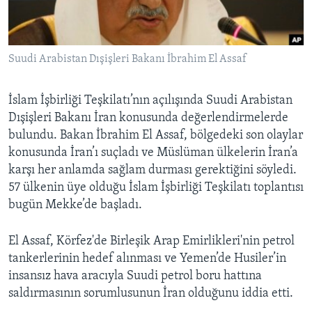
BIZI TAKIP EDIN
HAYATTAN
SANAT
Suudi Arabistan Dışişleri Bakanı İbrahim El Assaf
Diller
İslam İşbirliği Teşkilatı’nın açılışında Suudi Arabistan
Dışişleri Bakanı İran konusunda değerlendirmelerde
bulundu. Bakan İbrahim El Assaf, bölgedeki son olaylar
konusunda İran’ı suçladı ve Müslüman ülkelerin İran’a
karşı her anlamda sağlam durması gerektiğini söyledi.
57 ülkenin üye olduğu İslam İşbirliği Teşkilatı toplantısı
bugün Mekke’de başladı.
El Assaf, Körfez'de Birleşik Arap Emirlikleri'nin petrol
tankerlerinin hedef alınması ve Yemen’de Husiler’in
insansız hava aracıyla Suudi petrol boru hattına
saldırmasının sorumlusunun İran olduğunu iddia etti.