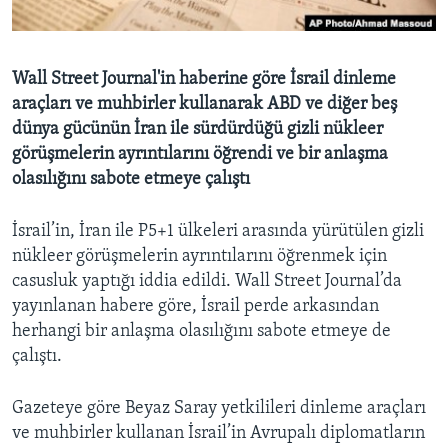
BIZI TAKIP EDIN
HAYATTAN
SANAT
Wall Street Journal'in haberine göre İsrail dinleme
araçları ve muhbirler kullanarak ABD ve diğer beş
Diller
dünya gücünün İran ile sürdürdüğü gizli nükleer
görüşmelerin ayrıntılarını öğrendi ve bir anlaşma
olasılığını sabote etmeye çalıştı
İsrail’in, İran ile P5+1 ülkeleri arasında yürütülen gizli
nükleer görüşmelerin ayrıntılarını öğrenmek için
casusluk yaptığı iddia edildi. Wall Street Journal’da
yayınlanan habere göre, İsrail perde arkasından
herhangi bir anlaşma olasılığını sabote etmeye de
çalıştı.
Gazeteye göre Beyaz Saray yetkilileri dinleme araçları
ve muhbirler kullanan İsrail’in Avrupalı diplomatların