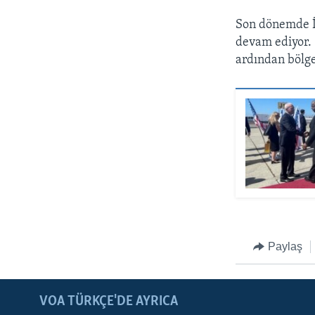
Son dönemde İs
devam ediyor.
ardından bölge
Paylaş
LEARNING ENGLISH
BIZI TAKIP EDIN
VOA TÜRKÇE'DE AYRICA