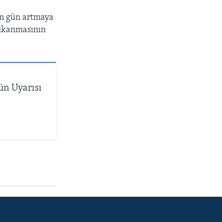
çen gün artmaya
tıkanmasının
ün Uyarısı