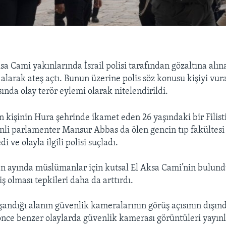
a Cami yakınlarında İsrail polisi tarafından gözaltına alına
ı alarak ateş açtı. Bunun üzerine polis söz konusu kişiyi vu
ında olay terör eylemi olarak nitelendirildi.
len kişinin Hura şehrinde ikamet eden 26 yaşındaki bir Filis
tinli parlamenter Mansur Abbas da ölen gencin tıp fakültesi 
i ve olayla ilgili polisi suçladı.
n ayında müslümanlar için kutsal El Aksa Cami’nin bulun
 olması tepkileri daha da arttırdı.
yaşandığı alanın güvenlik kameralarının görüş açısının dışı
önce benzer olaylarda güvenlik kamerası görüntüleri yayınl