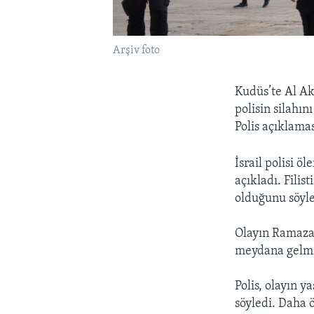
Arşiv foto
Kudüs’te Al Aks
polisin silahın
Polis açıklamas
İsrail polisi ö
açıkladı. Filis
olduğunu söyled
Olayın Ramaza
meydana gelmiş
Polis, olayın 
söyledi. Daha 