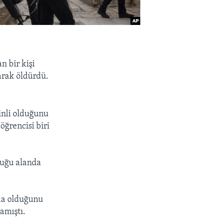
n bir kişi
rarak öldürdü.
tinli olduğunu
öğrencisi biri
duğu alanda
nda olduğunu
amıştı.