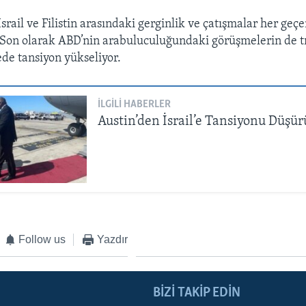
rail ve Filistin arasındaki gerginlik ve çatışmalar her ge
 Son olarak ABD’nin arabuluculuğundaki görüşmelerin de 
de tansiyon yükseliyor.
İLGILI HABERLER
Austin’den İsrail’e Tansiyonu Düşür
Follow us
Yazdır
BIZI TAKIP EDIN