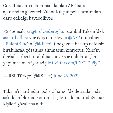
Gözaltına alınanlar arasında olan AFP haber
ajansından gazeteci Bülent Kılıç’ın polis tarafından
darp edildiği kaydediliyor.
RSF temsilcisi
@ErolOnderoglu
: İstanbul Taksim’deki
#onurhaftasi
yürüyüşünü izleyen
@AFP
muhabiri
#BülentKılıç
’ın (
@Kilicbil
) boğazına basılıp nefessiz
bırakılarak gözaltına alınmasını kınıyoruz. Kılıç’ın
derhâl serbest bırakılmasını ve sorumlulara işlem
yapılmasını istiyoruz!
pic.twitter.com/fZlYTQu9yQ
— RSF Türkçe (@RSF_tr)
June 26, 2021
Taksim'in ardından polis Cihangir'de de aralarında
sokak kafelerinde oturan kişilerin de bulunduğu bazı
kişileri gözaltına aldı.