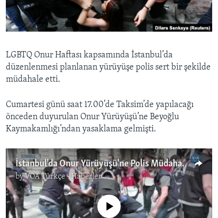
BIZI TAKIP EDIN
HAYATTAN
SANAT
Diller
LGBTQ Onur Haftası kapsamında İstanbul’da
düzenlenmesi planlanan yürüyüşe polis sert bir şekilde
müdahale etti.
Cumartesi günü saat 17.00’de Taksim’de yapılacağı
önceden duyurulan Onur Yürüyüşü’ne Beyoğlu
Kaymakamlığı’ndan yasaklama gelmişti.
İstanbul'da Onur Yürüyüşü'ne Polis Müdahalesi
by
VOA Türkçe - Haberler
No media source currently available