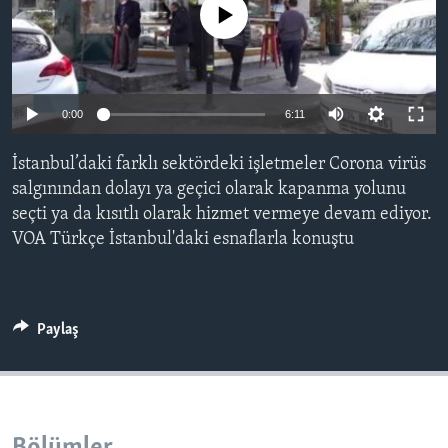
No media source currently available
BIZI TAKIP EDIN
HAYATTAN
SANAT
Diller
0:00
6:11
İstanbul’daki farklı sektördeki işletmeler Corona virüs
salgınından dolayı ya geçici olarak kapanma yolunu
seçti ya da kısıtlı olarak hizmet vermeye devam ediyor.
VOA Türkçe İstanbul'daki esnaflarla konuştu
Paylaş