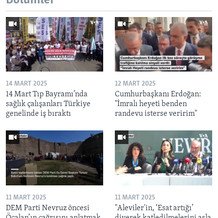
Bölümler
14 MART 2025
12 MART 2025
14 Mart Tıp Bayramı’nda
Cumhurbaşkanı Erdoğan:
sağlık çalışanları Türkiye
"İmralı heyeti benden
genelinde iş bıraktı
randevu isterse veririm"
11 MART 2025
11 MART 2025
DEM Parti Nevruz öncesi
"Aleviler'in, ‘Esat artığı’
Öcalan’ın çağrısını anlatmak
diyerek katledilmelerini asla