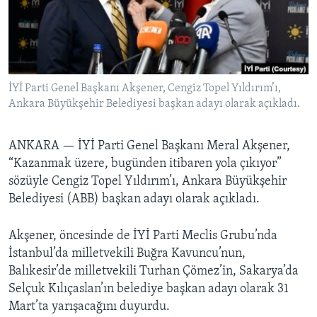
BIZI TAKIP EDIN
HAYATTAN
SANAT
Diller
İYİ Parti Genel Başkanı Akşener, Cengiz Topel Yıldırım’ı,
Ankara Büyükşehir Belediyesi başkan adayı olarak açıkladı.
ANKARA —
İYİ Parti Genel Başkanı Meral Akşener,
“Kazanmak üzere, bugünden itibaren yola çıkıyor”
sözüyle Cengiz Topel Yıldırım’ı, Ankara Büyükşehir
Belediyesi (ABB) başkan adayı olarak açıkladı.
Akşener, öncesinde de İYİ Parti Meclis Grubu’nda
İstanbul’da milletvekili Buğra Kavuncu’nun,
Balıkesir’de milletvekili Turhan Çömez’in, Sakarya’da
Selçuk Kılıçaslan’ın belediye başkan adayı olarak 31
Mart’ta yarışacağını duyurdu.