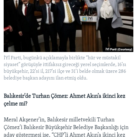
İYİ Parti, bugünkü açıklamayla birlikte “hür ve müstakil
siyaset” görüşüyle ittifaksız gireceği yerel seçimlerde, 16’sı
büyükşehir, 22’si il, 217’si ilçe ve 31’i belde olmak üzere 286
belediye başkan adayını ilan etmiş oldu.
Balıkesir’de Turhan Çömez: Ahmet Akın’a ikinci kez
çelme mi?
Meral Akşener’in, Balıkesir milletvekili Turhan
Çömez’i Balıkesir Büyükşehir Belediye Başkanlığı için
aday göstermesi ise, “CHP’li Ahmet Akın’a ikinci kez