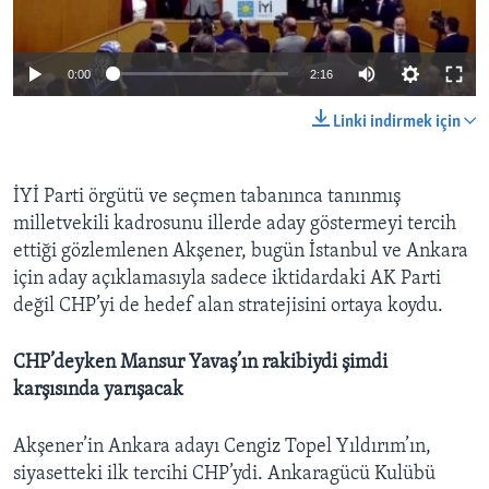
0:00
2:16
Linki indirmek için
İYİ Parti örgütü ve seçmen tabanınca tanınmış
milletvekili kadrosunu illerde aday göstermeyi tercih
ettiği gözlemlenen Akşener, bugün İstanbul ve Ankara
için aday açıklamasıyla sadece iktidardaki AK Parti
değil CHP’yi de hedef alan stratejisini ortaya koydu.
CHP’deyken Mansur Yavaş’ın rakibiydi şimdi
karşısında yarışacak
Akşener’in Ankara adayı Cengiz Topel Yıldırım’ın,
siyasetteki ilk tercihi CHP’ydi. Ankaragücü Kulübü