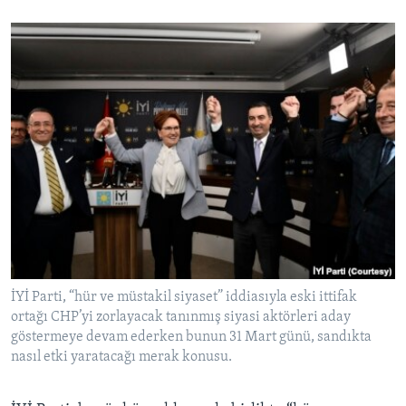
İYİ Parti, “hür ve müstakil siyaset” iddiasıyla eski ittifak
ortağı CHP’yi zorlayacak tanınmış siyasi aktörleri aday
göstermeye devam ederken bunun 31 Mart günü, sandıkta
nasıl etki yaratacağı merak konusu.