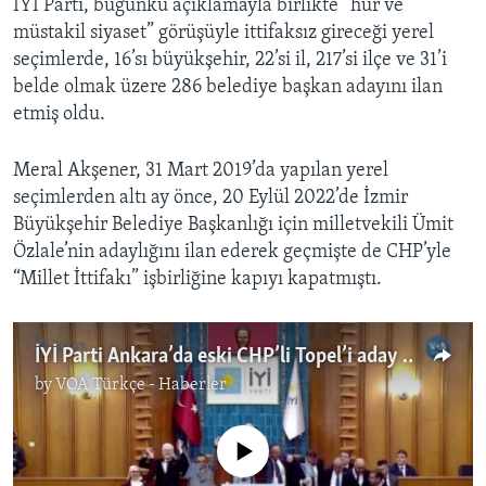
İYİ Parti, bugünkü açıklamayla birlikte “hür ve
müstakil siyaset” görüşüyle ittifaksız gireceği yerel
seçimlerde, 16’sı büyükşehir, 22’si il, 217’si ilçe ve 31’i
belde olmak üzere 286 belediye başkan adayını ilan
etmiş oldu.
Meral Akşener, 31 Mart 2019’da yapılan yerel
seçimlerden altı ay önce, 20 Eylül 2022’de İzmir
Büyükşehir Belediye Başkanlığı için milletvekili Ümit
Özlale’nin adaylığını ilan ederek geçmişte de CHP’yle
“Millet İttifakı” işbirliğine kapıyı kapatmıştı.
İYİ Parti Ankara’da eski CHP’li Topel’i aday gösterdi
by
VOA Türkçe - Haberler
No media source currently available