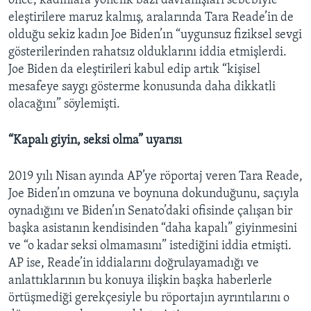
önce, kadınlara yönelik bazı davranışları sebebiyle
eleştirilere maruz kalmış, aralarında Tara Reade’in de
olduğu sekiz kadın Joe Biden’ın “uygunsuz fiziksel sevgi
gösterilerinden rahatsız olduklarını iddia etmişlerdi.
Joe Biden da eleştirileri kabul edip artık “kişisel
mesafeye saygı gösterme konusunda daha dikkatli
olacağını” söylemişti.
“Kapalı giyin, seksi olma” uyarısı
2019 yılı Nisan ayında AP’ye röportaj veren Tara Reade,
Joe Biden’ın omzuna ve boynuna dokunduğunu, saçıyla
oynadığını ve Biden’ın Senato’daki ofisinde çalışan bir
başka asistanın kendisinden “daha kapalı” giyinmesini
ve “o kadar seksi olmamasını” istediğini iddia etmişti.
AP ise, Reade’in iddialarını doğrulayamadığı ve
anlattıklarının bu konuya ilişkin başka haberlerle
örtüşmediği gerekçesiyle bu röportajın ayrıntılarını o