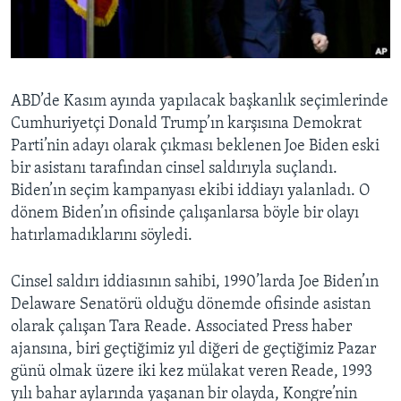
BIZI TAKIP EDIN
HAYATTAN
SANAT
Diller
ABD’de Kasım ayında yapılacak başkanlık seçimlerinde
Cumhuriyetçi Donald Trump’ın karşısına Demokrat
Parti’nin adayı olarak çıkması beklenen Joe Biden eski
bir asistanı tarafından cinsel saldırıyla suçlandı.
Biden’ın seçim kampanyası ekibi iddiayı yalanladı. O
dönem Biden’ın ofisinde çalışanlarsa böyle bir olayı
hatırlamadıklarını söyledi.
Cinsel saldırı iddiasının sahibi, 1990’larda Joe Biden’ın
Delaware Senatörü olduğu dönemde ofisinde asistan
olarak çalışan Tara Reade. Associated Press haber
ajansına, biri geçtiğimiz yıl diğeri de geçtiğimiz Pazar
günü olmak üzere iki kez mülakat veren Reade, 1993
yılı bahar aylarında yaşanan bir olayda, Kongre’nin