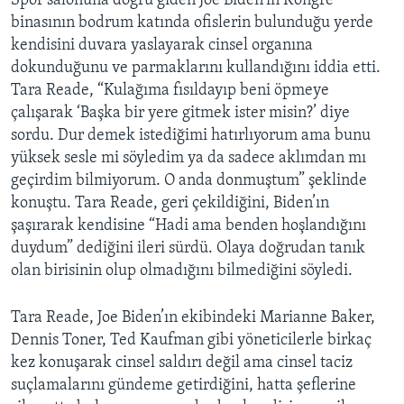
Spor salonuna doğru giden Joe Biden’ın Kongre
binasının bodrum katında ofislerin bulunduğu yerde
kendisini duvara yaslayarak cinsel organına
dokunduğunu ve parmaklarını kullandığını iddia etti.
Tara Reade, “Kulağıma fısıldayıp beni öpmeye
çalışarak ‘Başka bir yere gitmek ister misin?’ diye
sordu. Dur demek istediğimi hatırlıyorum ama bunu
yüksek sesle mi söyledim ya da sadece aklımdan mı
geçirdim bilmiyorum. O anda donmuştum” şeklinde
konuştu. Tara Reade, geri çekildiğini, Biden’ın
şaşırarak kendisine “Hadi ama benden hoşlandığını
duydum” dediğini ileri sürdü. Olaya doğrudan tanık
olan birisinin olup olmadığını bilmediğini söyledi.
Tara Reade, Joe Biden’ın ekibindeki Marianne Baker,
Dennis Toner, Ted Kaufman gibi yöneticilerle birkaç
kez konuşarak cinsel saldırı değil ama cinsel taciz
suçlamalarını gündeme getirdiğini, hatta şeflerine