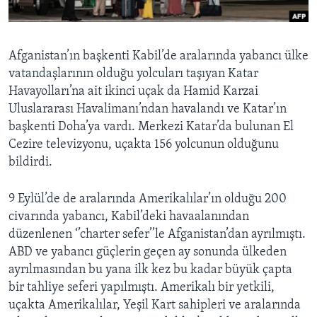
BIZI TAKIP EDIN
HAYATTAN
SANAT
Afganistan’ın başkenti Kabil’de aralarında yabancı ülke
vatandaşlarının olduğu yolcuları taşıyan Katar
Diller
Havayolları’na ait ikinci uçak da Hamid Karzai
Uluslararası Havalimanı’ndan havalandı ve Katar’ın
başkenti Doha’ya vardı. Merkezi Katar’da bulunan El
Cezire televizyonu, uçakta 156 yolcunun olduğunu
bildirdi.
9 Eylül’de de aralarında Amerikalılar’ın olduğu 200
civarında yabancı, Kabil’deki havaalanından
düzenlenen ‘’charter sefer’’le Afganistan’dan ayrılmıştı.
ABD ve yabancı güçlerin geçen ay sonunda ülkeden
ayrılmasından bu yana ilk kez bu kadar büyük çapta
bir tahliye seferi yapılmıştı. Amerikalı bir yetkili,
uçakta Amerikalılar, Yeşil Kart sahipleri ve aralarında