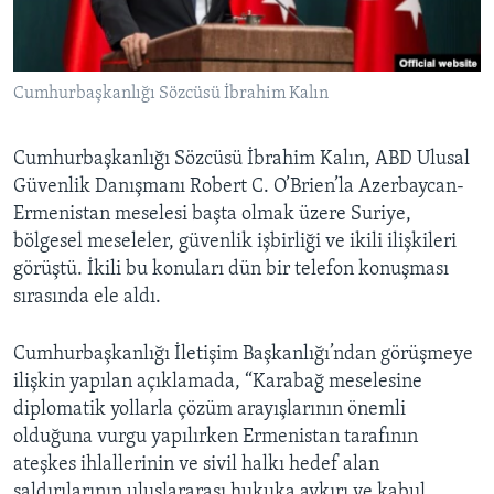
BIZI TAKIP EDIN
HAYATTAN
SANAT
Cumhurbaşkanlığı Sözcüsü İbrahim Kalın
Diller
Cumhurbaşkanlığı Sözcüsü İbrahim Kalın, ABD Ulusal
Güvenlik Danışmanı Robert C. O’Brien’la Azerbaycan-
Ermenistan meselesi başta olmak üzere Suriye,
bölgesel meseleler, güvenlik işbirliği ve ikili ilişkileri
görüştü. İkili bu konuları dün bir telefon konuşması
sırasında ele aldı.
Cumhurbaşkanlığı İletişim Başkanlığı’ndan görüşmeye
ilişkin yapılan açıklamada, “Karabağ meselesine
diplomatik yollarla çözüm arayışlarının önemli
olduğuna vurgu yapılırken Ermenistan tarafının
ateşkes ihlallerinin ve sivil halkı hedef alan
saldırılarının uluslararası hukuka aykırı ve kabul