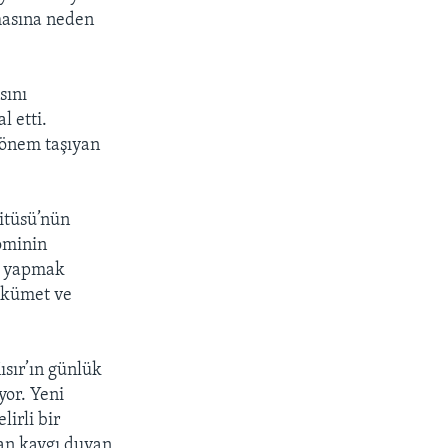
masına neden
sını
l etti.
i önem taşıyan
titüsü’nün
ominin
u yapmak
Hükümet ve
ısır’ın günlük
yor. Yeni
irli bir
dan kaygı duyan