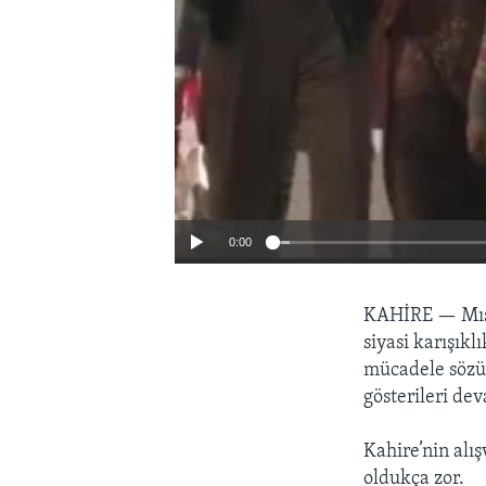
0:00
KAHİRE —
Mı
siyasi karışık
mücadele sözü 
gösterileri de
Kahire’nin alı
oldukça zor.