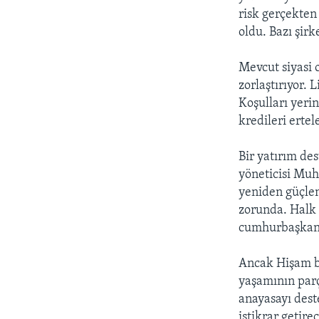
risk gerçekten
oldu. Bazı şirk
Mevcut siyasi 
zorlaştırıyor. L
Koşulları yerin
kredileri ertel
Bir yatırım de
yöneticisi Mu
yeniden güçle
zorunda. Halk 
cumhurbaşkanın
Ancak Hişam bu
yaşamının parç
anayasayı dest
istikrar getir