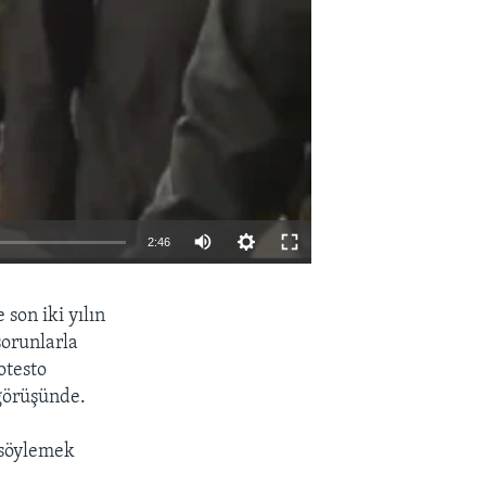
2:46
EMBED
PAYLAŞ
on iki yılın
sorunlarla
otesto
görüşünde.
 söylemek