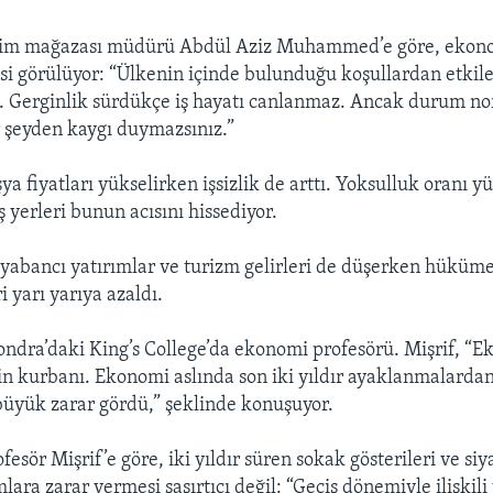
yim mağazası müdürü Abdül Aziz Muhammed’e göre, ekon
isi görülüyor: “Ülkenin içinde bulunduğu koşullardan etk
 Gerginlik sürdükçe iş hayatı canlanmaz. Ancak durum n
 şeyden kaygı duymazsınız.”
şya fiyatları yükselirken işsizlik de arttı. Yoksulluk oranı 
ş yerleri bunun acısını hissediyor.
abancı yatırımlar ve turizm gelirleri de düşerken hüküme
i yarı yarıya azaldı.
Londra’daki King’s College’da ekonomi profesörü. Mişrif, “E
n kurbanı. Ekonomi aslında son iki yıldır ayaklanmalardan
büyük zarar gördü,” şeklinde konuşuyor.
ofesör Mişrif’e göre, iki yıldır süren sokak gösterileri ve siya
lara zarar vermesi şaşırtıcı değil: “Geçiş dönemiyle ilişkili