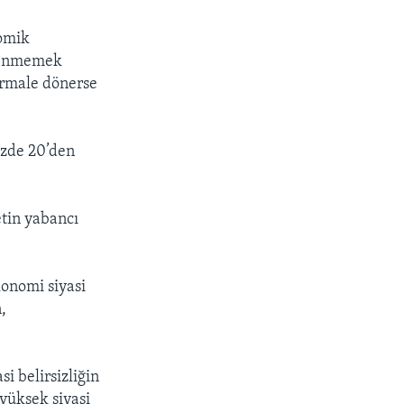
omik
ilenmemek
ormale dönerse
yüzde 20’den
tin yabancı
konomi siyasi
,
si belirsizliğin
 yüksek siyasi