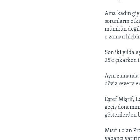
Ama kadın gi
sorunların etk
mümkün değil.
o zaman hiçbir
Son iki yılda e
25’e çıkarken i
Aynı zamanda y
döviz revervler
Eşref Mişrif, 
geçiş dönemini
gösterilerden 
Mısırlı olan Pr
yabancı yatırım