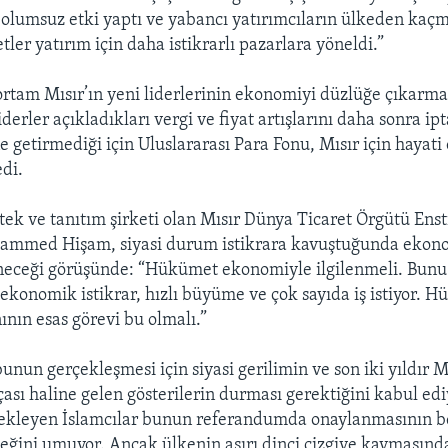
 olumsuz etki yaptı ve yabancı yatırımcıların ülkeden kaç
etler yatırım için daha istikrarlı pazarlara yöneldi.”
ortam Mısır’ın yeni liderlerinin ekonomiyi düzlüğe çıkarma
iderler açıkladıkları vergi ve fiyat artışlarını daha sonra ipta
e getirmediği için Uluslararası Para Fonu, Mısır için hayat
edi.
stek ve tanıtım şirketi olan Mısır Dünya Ticaret Örgütü Ens
hammed Hişam, siyasi durum istikrara kavuştuğunda ekon
neceği görüşünde: “Hükümet ekonomiyle ilgilenmeli. Bun
ekonomik istikrar, hızlı büyüme ve çok sayıda iş istiyor. 
ın esas görevi bu olmalı.”
nun gerçekleşmesi için siyasi gerilimin ve son iki yıldır M
ası haline gelen gösterilerin durması gerektiğini kabul edi
ekleyen İslamcılar bunun referandumda onaylanmasının bel
eceğini umuyor. Ancak ülkenin aşırı dinci çizgiye kaymasın