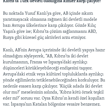
Kıbrıs’ta Türk devleti olasılığına kimler karşı çıkıyor?
Bu noktada Yusuf Kanlı’ya göre, AB içinde sıkıntı
yaratmayacak olmasına rağmen iki devletli modele
bazı Avrupa ülkelerince karşı çıkılıyor. Gözde Kılıç
Yaşın’a göre ise; Kıbrıs’ta çözüm sağlanmasını ABD,
Rusya gibi küresel güç aktörleri arzu etmiyor.
Kanlı, AB’nin Avrupa içerisinde iki devletli yapıya hazır
olmadığını söyleyerek, “AB, Kıbrıs’ta iki devlet
kurulmasının, Fransa ve İspanya’daki ayrılıkçı
düşünceleri körükleyebileceği endişesini taşıyor.
Avrupa’daki etnik veya kültürel topluluklarda ayrılıkçı
yönde eğilimlerin tetiklenebileceğinden korkuluyor. Bu
nedenle esasen karşı çıkılıyor. ‘Küçük adada iki devlet
olur mu?’ meselesinin aslında, ‘Kıbrıs kötü örnek teşkil
eder mi?’ sorusu var. Oysa Kıbrıs’ın kendi özel koşulları
var. İspanya’nın Katalan bölgesine vesaire benzemez.