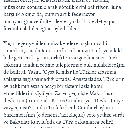
sistemi öneriyor. Anastasiades, ancak bu sistemi,
müzakere konusu olarak gördüklerini belirtiyor. Buna
karşılık Akıncı da, bunun artık federasyon
olmayacağını ve üniter devlet ya da iki devlet yapısı
formülü olabileceğini söyledi” dedi.
Yaşın, eğer yeniden müzakerelere başlanırsa bir
sonraki aşamada Rum tarafınca konuyu Türkiye odaklı
hale getirerek, garantörlükten vazgeçilmesi ve Türk
askerini adadan çekme taleplerinde bulunulabileceğini
de belirtti. Yaşın, “Oysa Rumlar ile Türkler arasında
anlaşma sağlanamadığı ortada. Anastasiades, Türklerin
oy hakkının esas alacağı bir sistemi asla kabul
etmediklerini söylüyor. Zaten geçmişte Makarios o
devletten (o dönemki Kıbrıs Cumhuriyeti Devleti) niye
vazgeçmişti? Çünkü Türk kökenli Cumhurbaşkanı
Yardımcısı’nın (o dönem Fazıl Küçük) veto yetkisi vardı
ve Bakanlar Kurulu’nda da Türk bakanlarca belirli