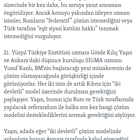
sürecinde bir kez daha, bu soruya yanıt aranması
öngörülüyor. Ancak konuyu yakından izleyen uzman
isimler, Rumların “federatif” çözüm istemediğini veya
Türk tarafına “eşit siyasi katılım hakkı” tanımak
istemediğini vurguluyor.
21. Yüzyıl Türkiye Enstitüsü uzmanı Gözde Kılıç Yaşın
ve Ankara'daki düşünce kuruluşu SİGMA uzmanı
Yusuf Kanlı, BM’nin başlatacağı yeni müzakerenin de
çözüm olamayacağında görüşbirliği içinde
görünüyorlar. Her iki isim de artık Kıbrıs için “iki
devletli” model üzerinde durulması gerektiğini
paylaşıyor. Yaşın, bunun için Rum ve Türk taraflarında
yapılacak referandum ile halka son kez hangi çözüm
modelini desteklediklerini sormak gerektiğini söylüyor.
Yaşın, adada eğer “iki devletli” çözüm modelinde
anlaşılırsa bunun Avrupa tarafında kabul göreceğini