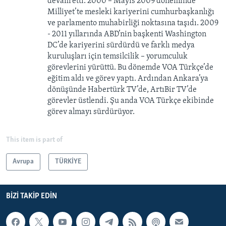
devam etti. 2000 – Mayıs 2009 döneminde
Milliyet’te mesleki kariyerini cumhurbaşkanlığı
ve parlamento muhabirliği noktasına taşıdı. 2009
- 2011 yıllarında ABD’nin başkenti Washington
DC’de kariyerini sürdürdü ve farklı medya
kuruluşları için temsilcilik – yorumculuk
görevlerini yürüttü. Bu dönemde VOA Türkçe’de
eğitim aldı ve görev yaptı. Ardından Ankara’ya
dönüşünde Habertürk TV’de, ArtıBir TV’de
görevler üstlendi. Şu anda VOA Türkçe ekibinde
görev almayı sürdürüyor.
This item is part of
Avrupa
TÜRKİYE
BIZI TAKIP EDIN