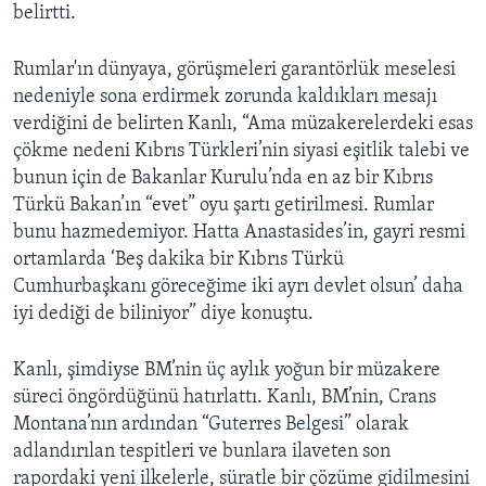
belirtti.
Rumlar'ın dünyaya, görüşmeleri garantörlük meselesi
nedeniyle sona erdirmek zorunda kaldıkları mesajı
verdiğini de belirten Kanlı, “Ama müzakerelerdeki esas
çökme nedeni Kıbrıs Türkleri’nin siyasi eşitlik talebi ve
bunun için de Bakanlar Kurulu’nda en az bir Kıbrıs
Türkü Bakan’ın “evet” oyu şartı getirilmesi. Rumlar
bunu hazmedemiyor. Hatta Anastasides’in, gayri resmi
ortamlarda ‘Beş dakika bir Kıbrıs Türkü
Cumhurbaşkanı göreceğime iki ayrı devlet olsun’ daha
iyi dediği de biliniyor” diye konuştu.
Kanlı, şimdiyse BM’nin üç aylık yoğun bir müzakere
süreci öngördüğünü hatırlattı. Kanlı, BM’nin, Crans
Montana’nın ardından “Guterres Belgesi” olarak
adlandırılan tespitleri ve bunlara ilaveten son
rapordaki yeni ilkelerle, süratle bir çözüme gidilmesini