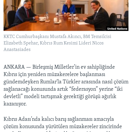
BIZI TAKIP EDIN
HAYATTAN
SANAT
Diller
KKTC Cumhurbaşkanı Mustafa Akıncı, BM Temsilcisi
Elizabeth Spehar, Kıbrıs Rum Kesimi Lideri Nicos
Anastasiades
ANKARA —
Birleşmiş Milletler’in ev sahipliğinde
Kıbrıs için yeniden müzakerelere başlanması
gündemdeyken Rumlar'la Türkler arasında nasıl çözüm
sağlanacağı konusunda artık “federasyon” yerine “iki
devletli” modeli tartışmak gerektiği görüşü ağırlık
kazanıyor.
Kıbrıs Adası’nda kalıcı barış sağlanması amacıyla
çözüm konusunda yürütülen müzakereler zincirinde