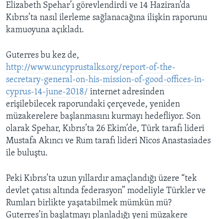
Elizabeth Spehar’ı görevlendirdi ve 14 Haziran’da
Kıbrıs’ta nasıl ilerleme sağlanacağına ilişkin raporunu
kamuoyuna açıkladı.
Guterres bu kez de,
http://www.uncyprustalks.org/report-of-the-
secretary-general-on-his-mission-of-good-offices-in-
cyprus-14-june-2018/
internet adresinden
erişilebilecek raporundaki çerçevede, yeniden
müzakerelere başlanmasını kurmayı hedefliyor. Son
olarak Spehar, Kıbrıs’ta 26 Ekim’de, Türk tarafı lideri
Mustafa Akıncı ve Rum tarafı lideri Nicos Anastasiades
ile buluştu.
Peki Kıbrıs’ta uzun yıllardır amaçlandığı üzere “tek
devlet çatısı altında federasyon” modeliyle Türkler ve
Rumları birlikte yaşatabilmek mümkün mü?
Guterres’in başlatmayı planladığı yeni müzakere