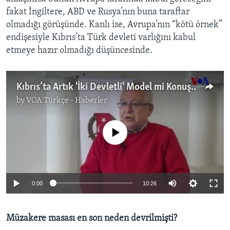
fakat İngiltere, ABD ve Rusya’nın buna taraftar
olmadığı görüşünde. Kanlı ise, Avrupa’nın “kötü örnek”
endişesiyle Kıbrıs’ta Türk devleti varlığını kabul
etmeye hazır olmadığı düşüncesinde.
Kıbrıs’ta Artık 'İki Devletli' Model mi Konuşulmalı?
by
VOA Türkçe - Haberler
No media source currently available
0:00
10:26
Müzakere masası en son neden devrilmişti?