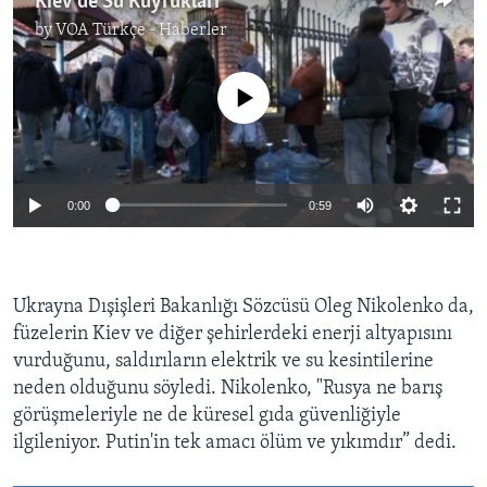
Kiev’de Su Kuyrukları
by
VOA Türkçe - Haberler
No media source currently available
0:00
0:59
Ukrayna Dışişleri Bakanlığı Sözcüsü Oleg Nikolenko da,
füzelerin Kiev ve diğer şehirlerdeki enerji altyapısını
vurduğunu, saldırıların elektrik ve su kesintilerine
neden olduğunu söyledi. Nikolenko, "Rusya ne barış
görüşmeleriyle ne de küresel gıda güvenliğiyle
ilgileniyor. Putin'in tek amacı ölüm ve yıkımdır” dedi.