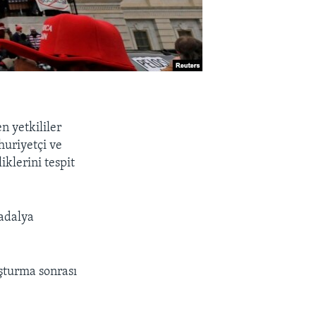
n yetkililer
huriyetçi ve
klerini tespit
madalya
uşturma sonrası