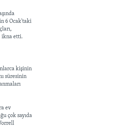
aşında
n 6 Ocak'taki
çları,
ikna etti.
nlarca kişinin
mı süresinin
lanmaları
ra ev
ğu çok sayıda
orrell