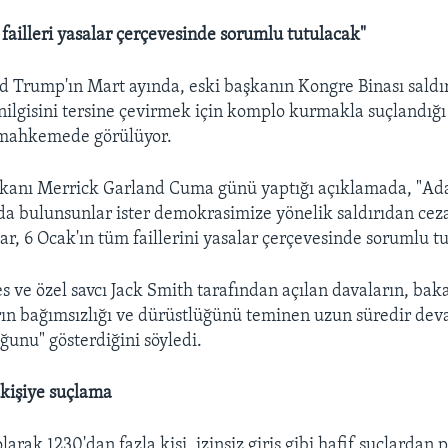
 failleri yasalar çerçevesinde sorumlu tutulacak"
d Trump'ın Mart ayında, eski başkanın Kongre Binası saldır
ilgisini tersine çevirmek için komplo kurmakla suçlandığ
 mahkemede görülüyor.
kanı Merrick Garland Cuma günü yaptığı açıklamada, "Ada
ada bulunsunlar ister demokrasimize yönelik saldırıdan cez
ar, 6 Ocak'ın tüm faillerini yasalar çerçevesinde sorumlu tu
s ve özel savcı Jack Smith tarafından açılan davaların, bak
rın bağımsızlığı ve dürüstlüğünü teminen uzun süredir de
unu" gösterdiğini söyledi.
 kişiye suçlama
olarak 1230'dan fazla kişi, izinsiz giriş gibi hafif suçlardan p