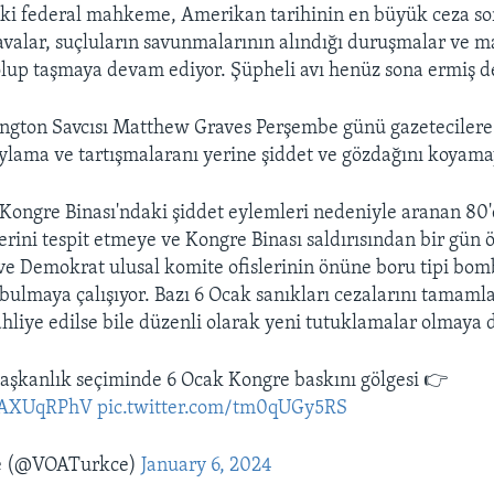
ki federal mahkeme, Amerikan tarihinin en büyük ceza so
avalar, suçluların savunmalarının alındığı duruşmalar ve
olup taşmaya devam ediyor. Şüpheli avı henüz sona ermiş de
ngton Savcısı Matthew Graves Perşembe günü gazetecilere 
lama ve tartışmalaranı yerine şiddet ve gözdağını koyamay
a Kongre Binası'ndaki şiddet eylemleri nedeniyle aranan 80'
lerini tespit etmeye ve Kongre Binası saldırısından bir gün 
e Demokrat ulusal komite ofislerinin önüne boru tipi bom
i bulmaya çalışıyor. Bazı 6 Ocak sanıkları cezalarını tamaml
hliye edilse bile düzenli olarak yeni tutuklamalar olmaya 
aşkanlık seçiminde 6 Ocak Kongre baskını gölgesi 👉
JDAXUqRPhV
pic.twitter.com/tm0qUGy5RS
e (@VOATurkce)
January 6, 2024