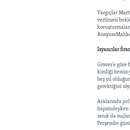
Yargıçlar Mart
verilmesi bekl
kovuşturmalar ü
AnayasaMahkem
İsyancılar fira
Graves'e göre 
kimliği henüz y
beş yıl olduğu
gerektiğini söy
Aralarında pol
hapsindeyken o
sanık da suçla
Perşembe günü 