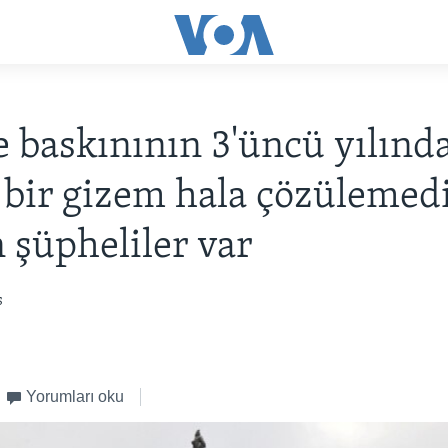
 baskınının 3'üncü yılınd
bir gizem hala çözülemedi
 şüpheliler var
s
Yorumları oku