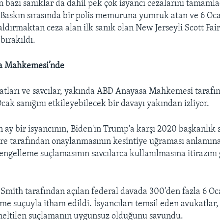
n bazı sanıklar da dahil pek çok isyancı cezalarını tamaml
. Baskın sırasında bir polis memuruna yumruk atan ve 6 Oca
aldırmaktan ceza alan ilk sanık olan New Jerseyli Scott Fa
bırakıldı.
sa Mahkemesi’nde
tları ve savcılar, yakında ABD Anayasa Mahkemesi tarafı
cak sanığını etkileyebilecek bir davayı yakından izliyor.
n ay bir isyancının, Biden'ın Trump'a karşı 2020 başkanlık 
re tarafından onaylanmasının kesintiye uğraması anlamına
engelleme suçlamasının savcılarca kullanılmasına itirazın
k Smith tarafından açılan federal davada 300'den fazla 6 Oc
e suçuyla itham edildi. İsyancıları temsil eden avukatlar,
öneltilen suçlamanın uygunsuz olduğunu savundu.