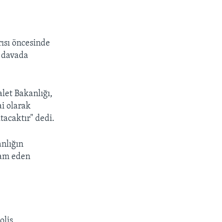
ısı öncesinde
ı davada
let Bakanlığı,
ai olarak
tacaktır" dedi.
anlığın
vam eden
olis