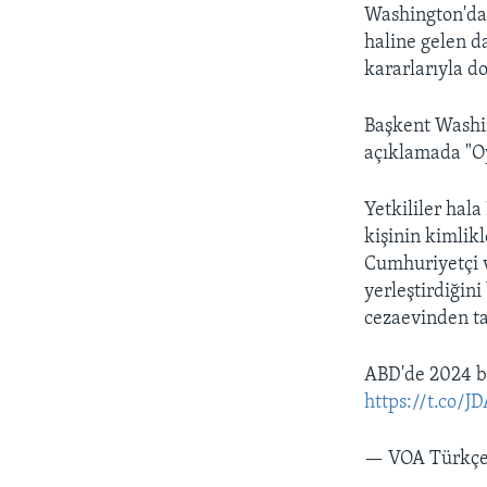
Washington'da
haline gelen d
kararlarıyla d
Başkent Washi
açıklamada "Oy
Yetkililer hal
kişinin kimlik
Cumhuriyetçi v
yerleştirdiğin
cezaevinden ta
ABD'de 2024 b
https://t.co/
— VOA Türkç