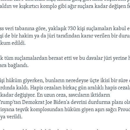
ldırı ve kışkırtıcı komplo gibi ağır suçlara kadar değişen f
ss veri tabanına göre, yaklaşık 730 kişi suçlamaları kabul 
işi de bir hakim ya da jüri tarafından karar verilen bir du
hkum edildi.
ık tüm suçlamalardan beraat etti ve bu davalar jüri yerine
ara bağlandı.
işi hüküm giyerken, bunların neredeyse üçte ikisi bir süre
rdında kaldı. Hapis cezaları birkaç gün aralıklı hapis cezal
kadar değişiyor. En uzun ceza, savcıların iktidarın
rump'tan Demokrat Joe Biden'a devrini durdurma planı ol
 isyana teşvik komplosundan hüküm giyen aşırı sağcı Proud
ya verildi.