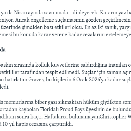
 ya da Nisan ayında savunmaları dinleyecek. Kararın yaz b
eniyor. Ancak engelleme suçlamasının gözden geçirilmesini
zerinde şimdiden bazı etkileri oldu. En az iki sanık, yargı
esi bu konuda karar verene kadar cezalarını ertelemeye 
rda
baskın sırasında kolluk kuvvetlerine saldırdığına inanılan o
etkililer tarafından tespit edilmedi. Suçlar için zaman aşı
nu hatırlatan Graves, bu kişilerin 6 Ocak 2026'ya kadar suç
ledi.
is memurlarına biber gazı sıkmaktan hüküm giydikten son
rtadan kaybolan Floridalı Proud Boys üyesinin de bulundu
ndıktan sonra kaçtı. Haftalarca bulunamayanChristopher W
10 yıl hapis cezasına çarptırıldı.