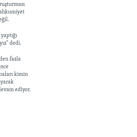
ruşturması
 mahkumiyet
ğil.
yaptığı
ız" dedi.
den fazla
önce
baları kimin
ayarak
devam ediyor.