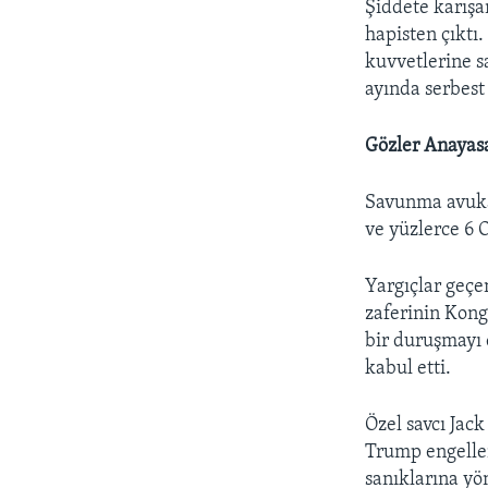
Şiddete karışa
hapisten çıktı
kuvvetlerine s
ayında serbest 
Gözler Anaya
Savunma avuka
ve yüzlerce 6 O
Yargıçlar geçe
zaferinin Kong
bir duruşmayı 
kabul etti.
Özel savcı Jac
Trump engellem
sanıklarına y