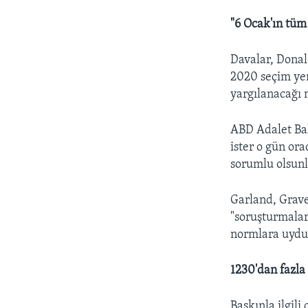
"6 Ocak'ın tüm
Davalar, Donal
2020 seçim yen
yargılanacağı
ABD Adalet Ba
ister o gün or
sorumlu olsunl
Garland, Grave
"soruşturmala
normlara uyduğ
1230'dan fazla
Baskınla ilgili 