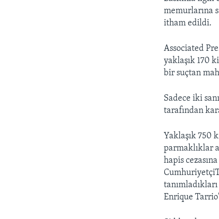
memurlarına sa
itham edildi.
Associated Pre
yaklaşık 170 k
bir suçtan ma
Sadece iki san
tarafından kar
Yaklaşık 750 k
parmaklıklar a
hapis cezasına 
CumhuriyetçiT
tanımladıkları
Enrique Tarrio'