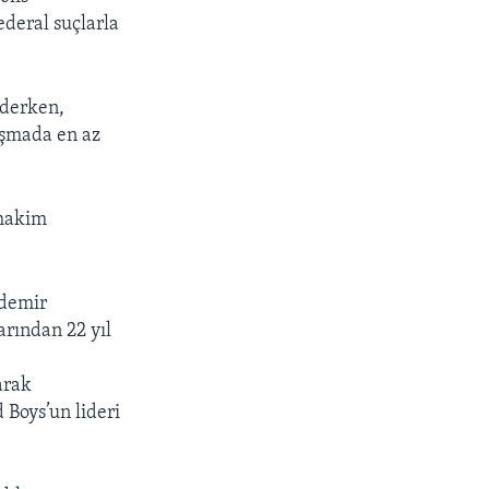
ederal suçlarla
ederken,
ruşmada en az
 hakim
 demir
arından 22 yıl
arak
 Boys’un lideri