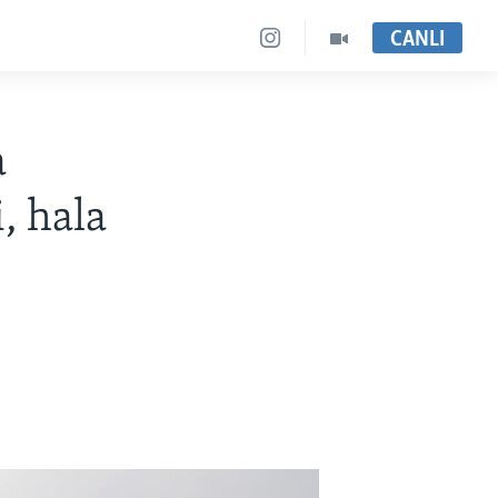
CANLI
a
, hala