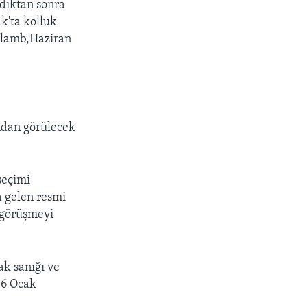
adıktan sonra
k'ta kolluk
irlamb,Haziran
ndan görülecek
seçimi
 gelen resmi
ı görüşmeyi
ak sanığı ve
 6 Ocak