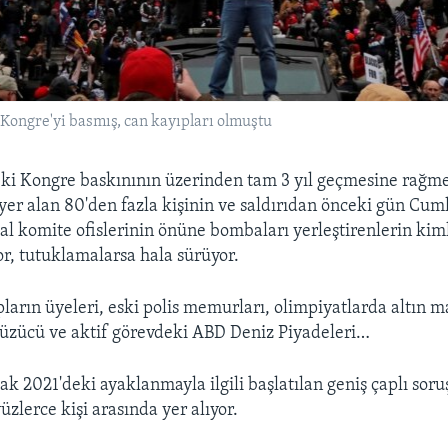
Kongre'yi basmış, can kayıpları olmuştu
ki Kongre baskınının üzerinden tam 3 yıl geçmesine rağme
yer alan 80'den fazla kişinin ve saldırıdan önceki gün Cum
l komite ofislerinin önüne bombaları yerleştirenlerin kimli
or, tutuklamalarsa hala sürüyor.
pların üyeleri, eski polis memurları, olimpiyatlarda altın 
üzücü ve aktif görevdeki ABD Deniz Piyadeleri…
cak 2021'deki ayaklanmayla ilgili başlatılan geniş çaplı sor
zlerce kişi arasında yer alıyor.